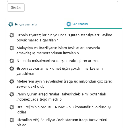
Son xəbərlər
Ən çox oxunanlar
Ərbəin ziyarətçilərinin yolunda "Quran stansiyaları" layihəsi
böyük maraqla qarşılanır
Malayziya və Braziliyanın İslam təşkilatları arasında
əməkdaşlıq memorandumu imzalanıb
Nepalda müsəlmanlara qarşı zorakılıqların artması
Ərbəin zəvvarlarına xidmət üçün çoxdilli mərkəzlərin
yaradılması
Məhərrəm ayının əvvəlindən İraqa üç milyondan çox xarici
zəvvar daxil olub
İranın Quran araşdırmaları sahəsindəki elmi potensialı
İndoneziyada təqdim edilib.
İsrail rejiminin ordusu HƏMAS-ın 3 komandirini öldürdüyü
iddiası
Hizbullah ABŞ-Səudiyyə Ərəbistanının İraqa təcavüzünü
pislədi