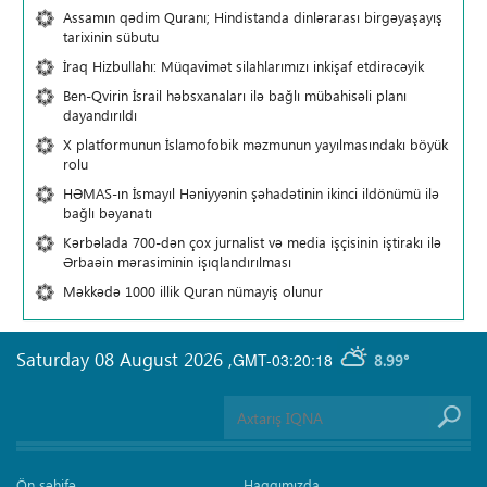
Assamın qədim Quranı; Hindistanda dinlərarası birgəyaşayış
tarixinin sübutu
İraq Hizbullahı: Müqavimət silahlarımızı inkişaf etdirəcəyik
Ben-Qvirin İsrail həbsxanaları ilə bağlı mübahisəli planı
dayandırıldı
X platformunun İslamofobik məzmunun yayılmasındakı böyük
rolu
HƏMAS-ın İsmayıl Həniyyənin şəhadətinin ikinci ildönümü ilə
bağlı bəyanatı
Kərbəlada 700-dən çox jurnalist və media işçisinin iştirakı ilə
Ərbaəin mərasiminin işıqlandırılması
Məkkədə 1000 illik Quran nümayiş olunur
Saturday 08 August 2026
,
GMT-03:20:18
8.99°
Ön səhifə
Haqqımızda