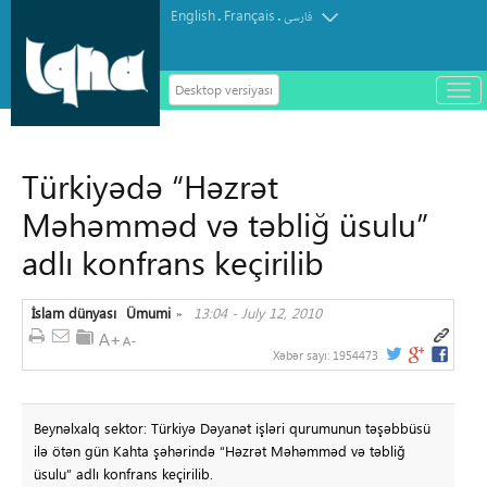
English
Français
.
.
فارسی
Desktop versiyası
باز
و
سته
ردن
Türkiyədə “Həzrət
منو
Məhəmməd və təbliğ üsulu”
adlı konfrans keçirilib
İslam dünyası
Ümumi
13:04 - July 12, 2010
»
Xəbər sayı:
1954473
Beynəlxalq sektor: Türkiyə Dəyanət işləri qurumunun təşəbbüsü
ilə ötən gün Kahta şəhərində “Həzrət Məhəmməd və təbliğ
üsulu” adlı konfrans keçirilib.