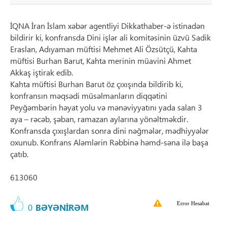
İQNA İran İslam xəbər agentliyi Dikkathaber-ə istinadən
bildirir ki, konfransda Dini işlər ali komitəsinin üzvü Sadik
Eraslan, Adıyaman müftisi Mehmet Ali Özsütçü, Kahta
müftisi Burhan Barut, Kahta merinin müavini Ahmet
Akkaş iştirak edib.
Kahta müftisi Burhan Barut öz çıxışında bildirib ki,
konfransın məqsədi müsəlmanların diqqətini
Peyğəmbərin həyat yolu və mənəviyyatını yada salan 3
aya – rəcəb, şəban, ramazan aylarına yönəltməkdir.
Konfransda çıxışlardan sonra dini nəğmələr, mədhiyyələr
oxunub. Konfrans Aləmlərin Rəbbinə həmd-səna ilə başa
çatıb.
613060
Error Hesabat
0
BƏYƏNİRƏM