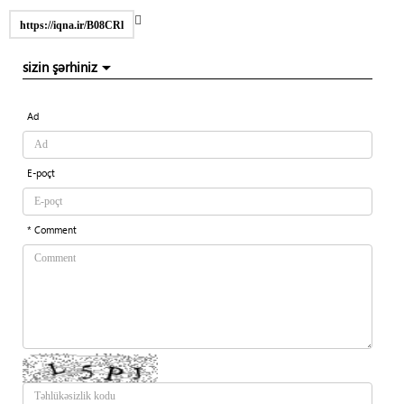
https://iqna.ir/B08CRl
sizin şərhiniz
Ad
E-poçt
* Comment