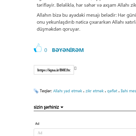
tərifləyir. Beləliklə, hər səhər və axşam Allahı z
Allahın bizə bu ayədəki mesajı belədir: Hər gü
onu yekunlaşdırıb nəticə çıxararkən Allahı xatır
düşməkdən qoruyar.
0
BƏYƏNİRƏM
https://iqna.ir/B0Eftc
Teqlər:
،
،
،
Allahı yad etmək
zikr etmək
qəflət
İlahi mes
sizin şərhiniz
Ad