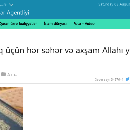
فارسی
ər Agentliyi
Quran üzrə fəaliyyətlər
İslam dünyası
Foto - Video
q üçün hər səhər və axşam Allahı 
Xəbər sayı:
3497644