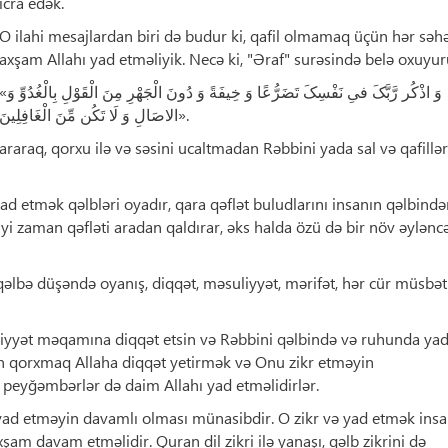
icra edək.
O ilahi mesajlardan biri də budur ki, qafil olmamaq üçün hər səh
axşam Allahı yad etməliyik. Necə ki, "Əraf" surəsində belə oxuyur
وَ اذْکُر رَّبَّکَ فىِ نَفْسِکَ تَضَرُّعًا وَ خِیفَةً وَ دُونَ الْجَهْرِ مِنَ الْقَوْلِ بِا
الاصَالِ وَ لَا تَکُن مِّنَ الْغَافِلِینَ».
araraq, qorxu ilə və səsini ucaltmadan Rəbbini yada sal və qafillə
ad etmək qəlbləri oyadır, qara qəflət buludlarını insanın qəlbind
diyi zaman qəfləti aradan qaldırar, əks halda özü də bir növ əylənc
qəlbə düşəndə ​​oyanış, diqqət, məsuliyyət, mərifət, hər cür müsbət
biyyət məqamına diqqət etsin və Rəbbini qəlbində və ruhunda ya
ən qorxmaq Allaha diqqət yetirmək və Onu zikr etməyin
, peyğəmbərlər də daim Allahı yad etməlidirlər.
yad etməyin davamlı olması münasibdir. O zikr və yad etmək insa
şam davam etməlidir. Quran dil zikri ilə yanaşı, qəlb zikrini də