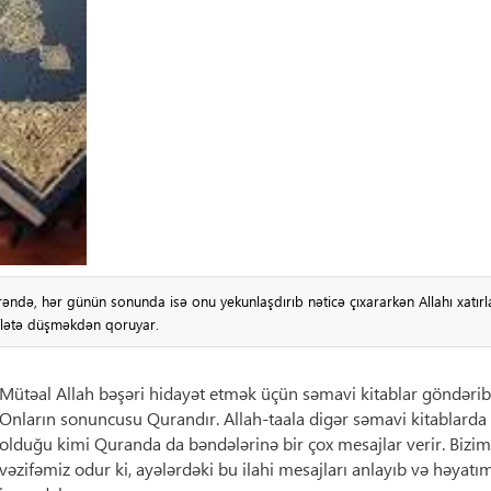
əndə, hər günün sonunda isə onu yekunlaşdırıb nəticə çıxararkən Allahı xatır
əflətə düşməkdən qoruyar.
Mütəal Allah bəşəri hidayət etmək üçün səmavi kitablar göndərib
Onların sonuncusu Qurandır. Allah-taala digər səmavi kitablarda
olduğu kimi Quranda da bəndələrinə bir çox mesajlar verir. Bizim
vəzifəmiz odur ki, ayələrdəki bu ilahi mesajları anlayıb və həyatı