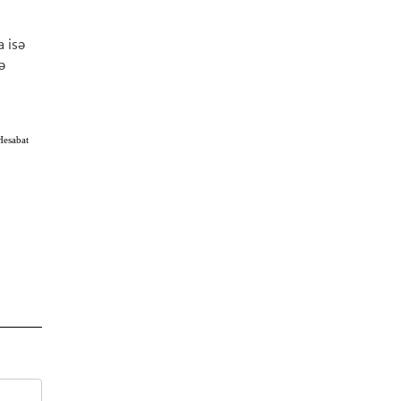
 isə
ə
Hesabat