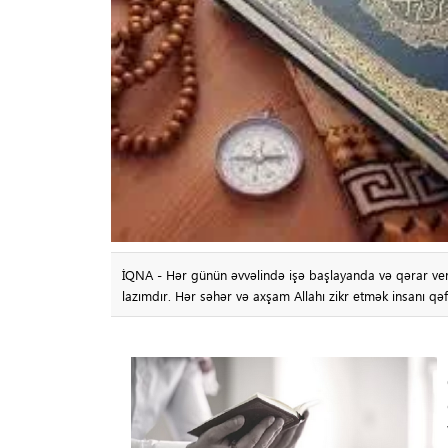
İQNA - Hər günün əvvəlində işə başlayanda və qərar ver
lazımdır. Hər səhər və axşam Allahı zikr etmək insanı q