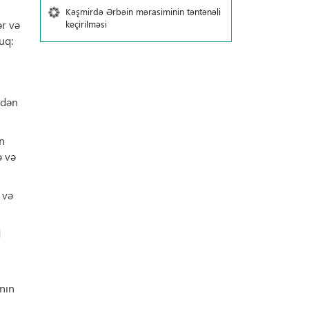
Kəşmirdə Ərbəin mərasiminin təntənəli
ər və
keçirilməsi
uq:
rdən
ən
ə və
 və
d
nın