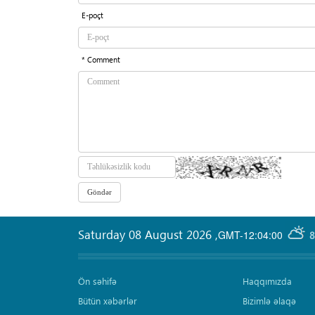
E-poçt
* Comment
Saturday 08 August 2026
,
GMT-12:04:00
8
Ön səhifə
Haqqımızda
Bütün xəbərlər
Bizimlə əlaqə