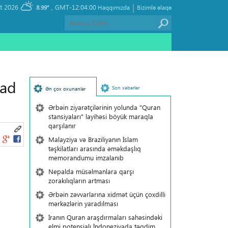
|
, Saturday 08 August 2026
GMT-12:04:00
8.99°
Haqqımızda
Bizimlə əlaqə
yad
Son xəbərlər
Ən çox oxunanlar
Ərbəin ziyarətçilərinin yolunda "Quran
stansiyaları" layihəsi böyük maraqla
qarşılanır
Malayziya və Braziliyanın İslam
təşkilatları arasında əməkdaşlıq
memorandumu imzalanıb
Nepalda müsəlmanlara qarşı
zorakılıqların artması
Ərbəin zəvvarlarına xidmət üçün çoxdilli
mərkəzlərin yaradılması
İranın Quran araşdırmaları sahəsindəki
elmi potensialı İndoneziyada təqdim