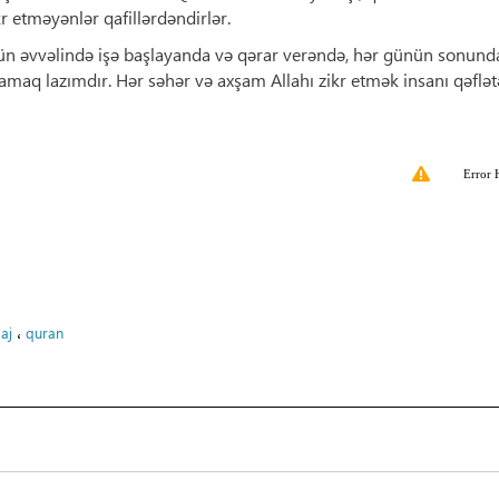
ikr etməyənlər qafillərdəndirlər.
nün əvvəlində işə başlayanda və qərar verəndə, hər günün sonunda
lamaq lazımdır. Hər səhər və axşam Allahı zikr etmək insanı qəflət
Error 
،
aj
quran