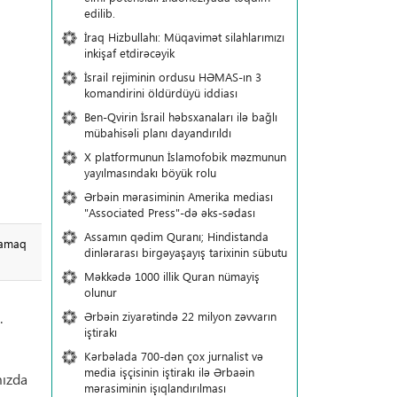
edilib.
İraq Hizbullahı: Müqavimət silahlarımızı
inkişaf etdirəcəyik
İsrail rejiminin ordusu HƏMAS-ın 3
komandirini öldürdüyü iddiası
Ben-Qvirin İsrail həbsxanaları ilə bağlı
mübahisəli planı dayandırıldı
X platformunun İslamofobik məzmunun
yayılmasındakı böyük rolu
Ərbəin mərasiminin Amerika mediası
"Associated Press"-də əks-sədası
Assamın qədim Quranı; Hindistanda
lamaq
dinlərarası birgəyaşayış tarixinin sübutu
Məkkədə 1000 illik Quran nümayiş
olunur
Ərbəin ziyarətində 22 milyon zəvvarın
.
iştirakı
Kərbəlada 700-dən çox jurnalist və
media işçisinin iştirakı ilə Ərbaəin
mızda
mərasiminin işıqlandırılması