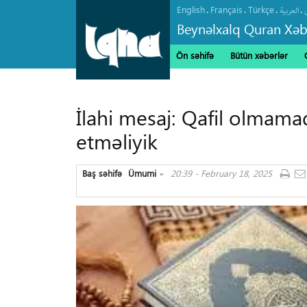
English
Français
Türkçe
.
.
.
.
العربیة
Beynəlxalq Quran Xəb
Ön səhifə
Bütün xəbərlər
İlahi mesaj: Qafil olmama
etməliyik
Baş səhifə
Ümumi
20:39 - February 18, 2025
»