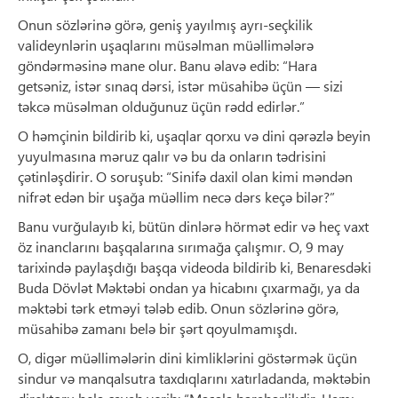
Onun sözlərinə görə, geniş yayılmış ayrı-seçkilik
valideynlərin uşaqlarını müsəlman müəllimələrə
göndərməsinə mane olur. Banu əlavə edib: “Hara
getsəniz, istər sınaq dərsi, istər müsahibə üçün — sizi
təkcə müsəlman olduğunuz üçün rədd edirlər.”
O həmçinin bildirib ki, uşaqlar qorxu və dini qərəzlə beyin
yuyulmasına məruz qalır və bu da onların tədrisini
çətinləşdirir. O soruşub: “Sinifə daxil olan kimi məndən
nifrət edən bir uşağa müəllim necə dərs keçə bilər?”
Banu vurğulayıb ki, bütün dinlərə hörmət edir və heç vaxt
öz inanclarını başqalarına sırımağa çalışmır. O, 9 may
tarixində paylaşdığı başqa videoda bildirib ki, Benaresdəki
Buda Dövlət Məktəbi ondan ya hicabını çıxarmağı, ya da
məktəbi tərk etməyi tələb edib. Onun sözlərinə görə,
müsahibə zamanı belə bir şərt qoyulmamışdı.
O, digər müəllimələrin dini kimliklərini göstərmək üçün
sindur və manqalsutra taxdıqlarını xatırladanda, məktəbin