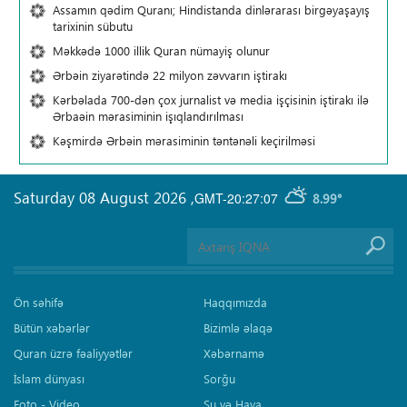
Assamın qədim Quranı; Hindistanda dinlərarası birgəyaşayış
tarixinin sübutu
Məkkədə 1000 illik Quran nümayiş olunur
Ərbəin ziyarətində 22 milyon zəvvarın iştirakı
Kərbəlada 700-dən çox jurnalist və media işçisinin iştirakı ilə
Ərbaəin mərasiminin işıqlandırılması
Kəşmirdə Ərbəin mərasiminin təntənəli keçirilməsi
Saturday 08 August 2026
,
GMT-20:27:07
8.99°
Ön səhifə
Haqqımızda
Bütün xəbərlər
Bizimlə əlaqə
Quran üzrə fəaliyyətlər
Xəbərnamə
İslam dünyası
Sorğu
Foto - Video
Su və Hava