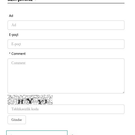
Ad
E-poçt
* Comment