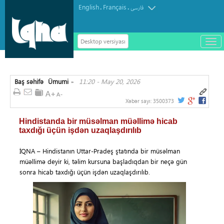
English
Français
.
.
فارسی
Desktop versiyası
باز
و
سته
ردن
Baş səhifə
Ümumi
11:20 - May 20, 2026
منو
»
Xəbər sayı:
3500373
Hindistanda bir müsəlman müəllimə hicab
taxdığı üçün işdən uzaqlaşdırılıb
İQNA – Hindistanın Uttar-Pradeş ştatında bir müsəlman
müəllimə deyir ki, təlim kursuna başladıqdan bir neçə gün
sonra hicab taxdığı üçün işdən uzaqlaşdırılıb.