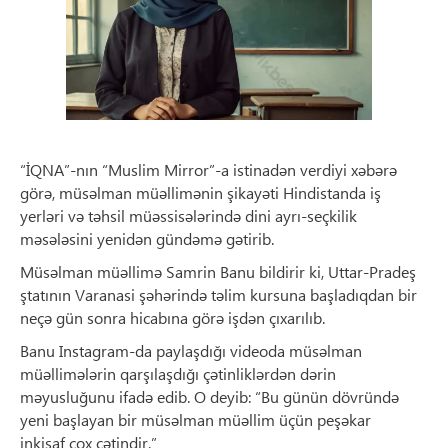
“İQNA”-nın “Muslim Mirror”-a istinadən verdiyi xəbərə
görə, müsəlman müəllimənin şikayəti Hindistanda iş
yerləri və təhsil müəssisələrində dini ayrı-seçkilik
məsələsini yenidən gündəmə gətirib.
Müsəlman müəllimə Samrin Banu bildirir ki, Uttar-Pradeş
ştatının Varanasi şəhərində təlim kursuna başladıqdan bir
neçə gün sonra hicabına görə işdən çıxarılıb.
Banu Instagram-da paylaşdığı videoda müsəlman
müəllimələrin qarşılaşdığı çətinliklərdən dərin
məyusluğunu ifadə edib. O deyib: “Bu günün dövründə
yeni başlayan bir müsəlman müəllim üçün peşəkar
inkişaf çox çətindir.”