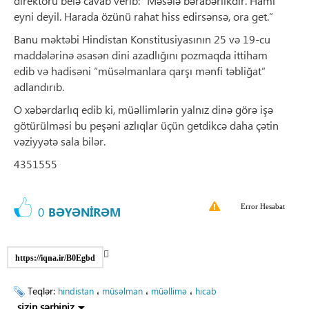
direktoru belə cavab verib: “Məsələ bərabərlikdir. Hamı
eyni deyil. Harada özünü rahat hiss edirsənsə, ora get.”
Banu məktəbi Hindistan Konstitusiyasının 25 və 19-cu
maddələrinə əsasən dini azadlığını pozmaqda ittiham
edib və hadisəni “müsəlmanlara qarşı mənfi təbliğat”
adlandırıb.
O xəbərdarlıq edib ki, müəllimlərin yalnız dinə görə işə
götürülməsi bu peşəni azlıqlar üçün getdikcə daha çətin
vəziyyətə sala bilər.
4351555
Error Hesabat
0
BƏYƏNİRƏM
https://iqna.ir/B0Egbd
Teqlər:
،
،
،
hindistan
müsəlman
müəllimə
hicab
sizin şərhiniz