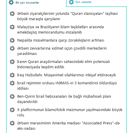
Son xəbərlər
Ən çox oxunanlar
Ərbəin ziyarətçilərinin yolunda "Quran stansiyaları" layihəsi
böyük maraqla qarşılanır
Malayziya və Braziliyanın İslam təşkilatları arasında
əməkdaşlıq memorandumu imzalanıb
Nepalda müsəlmanlara qarşı zorakılıqların artması
Ərbəin zəvvarlarına xidmət üçün çoxdilli mərkəzlərin
yaradılması
İranın Quran araşdırmaları sahəsindəki elmi potensialı
İndoneziyada təqdim edilib.
İraq Hizbullahı: Müqavimət silahlarımızı inkişaf etdirəcəyik
İsrail rejiminin ordusu HƏMAS-ın 3 komandirini öldürdüyü
iddiası
Ben-Qvirin İsrail həbsxanaları ilə bağlı mübahisəli planı
dayandırıldı
X platformunun İslamofobik məzmunun yayılmasındakı böyük
rolu
Ərbəin mərasiminin Amerika mediası "Associated Press"-də
əks-sədası