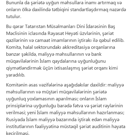
Bununla da şəriətə uyğun məhsullara inamı artırmaq və
onların ölkə daxilində tətbiqini standartlaşdırmaq nəzərdə
tutulur.
Bu qərar Tatarıstan Müsəlmanları Dini İdarəsinin Baş
Məclisinin iclasında Rəyasət Heyəti üzvlərinin, şəriət
qazilərinin və camaat imamlarının iştirakı ilə qəbul edilib.
Komitə, halal sektorundakı akkreditasiya orqanlarına
bənzər şəkildə, maliyyə məhsullarının və bank
müqavilələrinin İslam qaydalarına uyğunluğunu
qiymətləndirmək üçün ixtisaslaşmış şəriət orqanı kimi
yaradılıb.
Komitənin əsas vəzifələrinə aşağıdakılar daxildir: maliyyə
məhsullarının və müştəri müqavilələrinin şəriətə
uyğunluq yoxlamasının aparılması; onların İslam
prinsiplərinə uyğunluğu barədə fətva və şəriət rəylərinin
verilməsi; yeni İslam maliyyə məhsullarının hazırlanması;
Rusiyada İslam maliyyə bazarında iştirak edən maliyyə
institutlarının fəaliyyətinə müstəqil şəriət auditinin həyata
keçirilməsi.