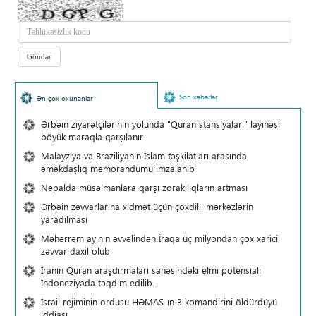
Son xəbərlər
Ən çox oxunanlar
Ərbəin ziyarətçilərinin yolunda "Quran stansiyaları" layihəsi
böyük maraqla qarşılanır
Malayziya və Braziliyanın İslam təşkilatları arasında
əməkdaşlıq memorandumu imzalanıb
Nepalda müsəlmanlara qarşı zorakılıqların artması
Ərbəin zəvvarlarına xidmət üçün çoxdilli mərkəzlərin
yaradılması
Məhərrəm ayının əvvəlindən İraqa üç milyondan çox xarici
zəvvar daxil olub
İranın Quran araşdırmaları sahəsindəki elmi potensialı
İndoneziyada təqdim edilib.
İsrail rejiminin ordusu HƏMAS-ın 3 komandirini öldürdüyü
iddiası