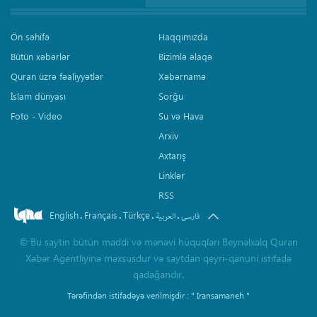
Ön səhifə
Haqqımızda
Bütün xəbərlər
Bizimlə əlaqə
Quran üzrə fəaliyyətlər
Xəbərnamə
İslam dünyası
Sorğu
Foto - Video
Su və Hava
Arxiv
Axtarış
Linklər
RSS
English
Français
Türkçe
.
.
.
.
فارسی
العربیة
©
Bu saytın bütün maddi və mənəvi hüquqları Beynəlxalq Quran
Xəbər Agentliyinə məxsusdur və saytdan qeyri-qanuni istifadə
qadağandır.
Tərəfindən istifadəyə verilmişdir :
" Iransamaneh "