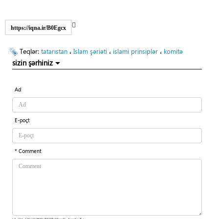
https://iqna.ir/B0Egcx
Teqlər:
،
،
،
tatarıstan
İslam şəriəti
islami prinsiplər
komitə
sizin şərhiniz
Ad
E-poçt
* Comment