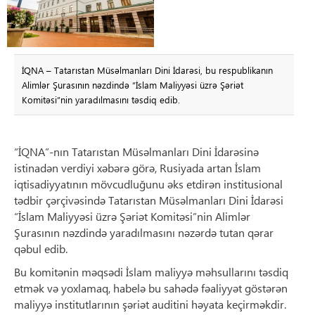
İQNA – Tatarıstan Müsəlmanları Dini İdarəsi, bu respublikanın
Alimlər Şurasının nəzdində “İslam Maliyyəsi üzrə Şəriət
Komitəsi”nin yaradılmasını təsdiq edib.
“İQNA”-nın Tatarıstan Müsəlmanları Dini İdarəsinə
istinadən verdiyi xəbərə görə, Rusiyada artan İslam
iqtisadiyyatının mövcudluğunu əks etdirən institusional
tədbir çərçivəsində Tatarıstan Müsəlmanları Dini İdarəsi
“İslam Maliyyəsi üzrə Şəriət Komitəsi”nin Alimlər
Şurasının nəzdində yaradılmasını nəzərdə tutan qərar
qəbul edib.
Bu komitənin məqsədi İslam maliyyə məhsullarını təsdiq
etmək və yoxlamaq, habelə bu sahədə fəaliyyət göstərən
maliyyə institutlarının şəriət auditini həyata keçirməkdir.