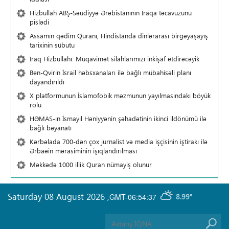
Hizbullah ABŞ-Səudiyyə Ərəbistanının İraqa təcavüzünü
pislədi
Assamın qədim Quranı; Hindistanda dinlərarası birgəyaşayış
tarixinin sübutu
İraq Hizbullahı: Müqavimət silahlarımızı inkişaf etdirəcəyik
Ben-Qvirin İsrail həbsxanaları ilə bağlı mübahisəli planı
dayandırıldı
X platformunun İslamofobik məzmunun yayılmasındakı böyük
rolu
HƏMAS-ın İsmayıl Həniyyənin şəhadətinin ikinci ildönümü ilə
bağlı bəyanatı
Kərbəlada 700-dən çox jurnalist və media işçisinin iştirakı ilə
Ərbaəin mərasiminin işıqlandırılması
Məkkədə 1000 illik Quran nümayiş olunur
Saturday 08 August 2026
,
GMT-06:54:37
8.99°