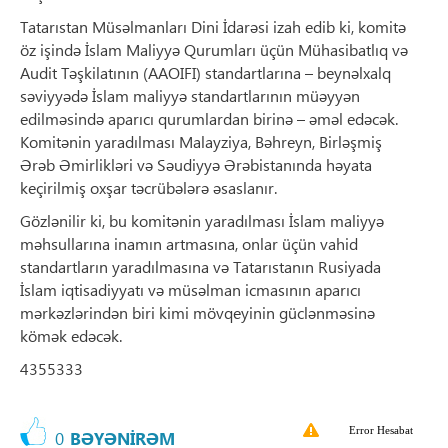
Tatarıstan Müsəlmanları Dini İdarəsi izah edib ki, komitə
öz işində İslam Maliyyə Qurumları üçün Mühasibatlıq və
Audit Təşkilatının (AAOIFI) standartlarına – beynəlxalq
səviyyədə İslam maliyyə standartlarının müəyyən
edilməsində aparıcı qurumlardan birinə – əməl edəcək.
Komitənin yaradılması Malayziya, Bəhreyn, Birləşmiş
Ərəb Əmirlikləri və Səudiyyə Ərəbistanında həyata
keçirilmiş oxşar təcrübələrə əsaslanır.
Gözlənilir ki, bu komitənin yaradılması İslam maliyyə
məhsullarına inamın artmasına, onlar üçün vahid
standartların yaradılmasına və Tatarıstanın Rusiyada
İslam iqtisadiyyatı və müsəlman icmasının aparıcı
mərkəzlərindən biri kimi mövqeyinin güclənməsinə
kömək edəcək.
4355333
Error Hesabat
0
BƏYƏNİRƏM