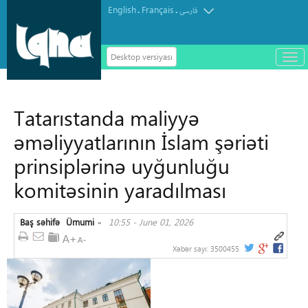
English
Français
.
.
فارسی
Desktop versiyası
باز
و
سته
ردن
Tatarıstanda maliyyə
منو
əməliyyatlarının İslam şəriəti
prinsiplərinə uyğunluğu
komitəsinin yaradılması
Baş səhifə
Ümumi
10:55 - June 01, 2026
»
Xəbər sayı:
3500455