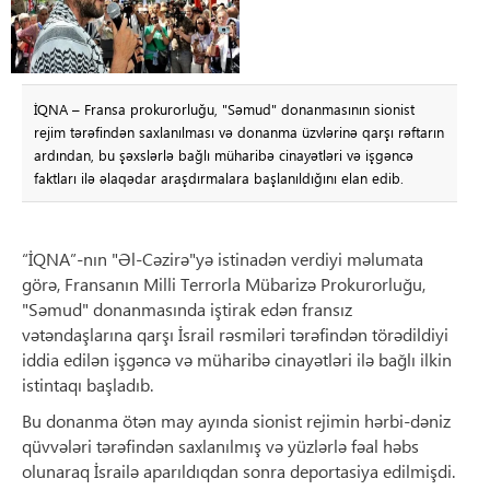
İQNA – Fransa prokurorluğu, "Səmud" donanmasının sionist
rejim tərəfindən saxlanılması və donanma üzvlərinə qarşı rəftarın
ardından, bu şəxslərlə bağlı müharibə cinayətləri və işgəncə
faktları ilə əlaqədar araşdırmalara başlanıldığını elan edib.
“İQNA”-nın "Əl-Cəzirə"yə istinadən verdiyi məlumata
görə, Fransanın Milli Terrorla Mübarizə Prokurorluğu,
"Səmud" donanmasında iştirak edən fransız
vətəndaşlarına qarşı İsrail rəsmiləri tərəfindən törədildiyi
iddia edilən işgəncə və müharibə cinayətləri ilə bağlı ilkin
istintaqı başladıb.
Bu donanma ötən may ayında sionist rejimin hərbi-dəniz
qüvvələri tərəfindən saxlanılmış və yüzlərlə fəal həbs
olunaraq İsrailə aparıldıqdan sonra deportasiya edilmişdi.