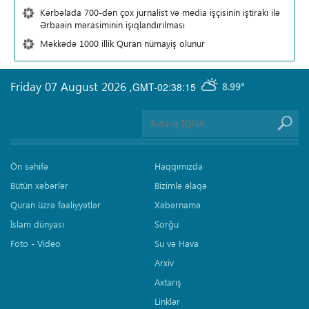
Kərbəlada 700-dən çox jurnalist və media işçisinin iştirakı ilə
Ərbaəin mərasiminin işıqlandırılması
Məkkədə 1000 illik Quran nümayiş olunur
Friday 07 August 2026
,
GMT-02:38:15
8.99°
Ön səhifə
Haqqımızda
Bütün xəbərlər
Bizimlə əlaqə
Quran üzrə fəaliyyətlər
Xəbərnamə
İslam dünyası
Sorğu
Foto - Video
Su və Hava
Arxiv
Axtarış
Linklər