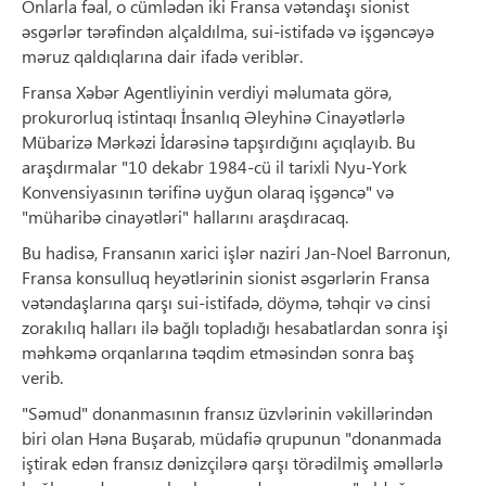
Onlarla fəal, o cümlədən iki Fransa vətəndaşı sionist
əsgərlər tərəfindən alçaldılma, sui-istifadə və işgəncəyə
məruz qaldıqlarına dair ifadə veriblər.
Fransa Xəbər Agentliyinin verdiyi məlumata görə,
prokurorluq istintaqı İnsanlıq Əleyhinə Cinayətlərlə
Mübarizə Mərkəzi İdarəsinə tapşırdığını açıqlayıb. Bu
araşdırmalar "10 dekabr 1984-cü il tarixli Nyu-York
Konvensiyasının tərifinə uyğun olaraq işgəncə" və
"müharibə cinayətləri" hallarını araşdıracaq.
Bu hadisə, Fransanın xarici işlər naziri Jan-Noel Barronun,
Fransa konsulluq heyətlərinin sionist əsgərlərin Fransa
vətəndaşlarına qarşı sui-istifadə, döymə, təhqir və cinsi
zorakılıq halları ilə bağlı topladığı hesabatlardan sonra işi
məhkəmə orqanlarına təqdim etməsindən sonra baş
verib.
"Səmud" donanmasının fransız üzvlərinin vəkillərindən
biri olan Həna Buşarab, müdafiə qrupunun "donanmada
iştirak edən fransız dənizçilərə qarşı törədilmiş əməllərlə