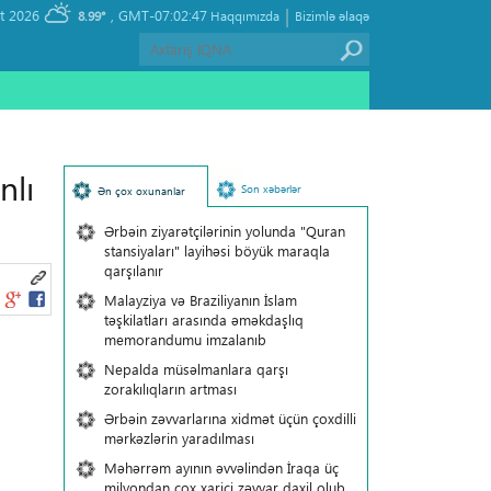
|
, Saturday 08 August 2026
GMT-07:02:47
8.99°
Haqqımızda
Bizimlə əlaqə
nlı
Son xəbərlər
Ən çox oxunanlar
Ərbəin ziyarətçilərinin yolunda "Quran
stansiyaları" layihəsi böyük maraqla
qarşılanır
Malayziya və Braziliyanın İslam
təşkilatları arasında əməkdaşlıq
memorandumu imzalanıb
Nepalda müsəlmanlara qarşı
zorakılıqların artması
Ərbəin zəvvarlarına xidmət üçün çoxdilli
mərkəzlərin yaradılması
Məhərrəm ayının əvvəlindən İraqa üç
milyondan çox xarici zəvvar daxil olub