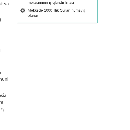
mərasiminin işıqlandırılması
ək və
Məkkədə 1000 illik Quran nümayiş
olunur
i
q
r
anuni
sial
nı
rşı