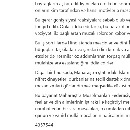
bayraqların aşkar edildiyini elan etdikdən sonr
onların kim tərəfindən və hansı motivlərlə məs
Bu qərar geniş siyasi reaksiyalara səbəb olub 
tənqid edib. Onlar iddia edirlər ki, bu hərəkətlə
vəziyyəti ilə bağlı artan müzakirələrdən xəbər ve
Bu iş son illərdə Hindistanda məscidlər və dini-
hüquqları təşkilatları və şəxsləri dini kimlik və 
etsələr də, rəsmilər öz addımlarının torpaq mülki
mülahizələrə əsaslandığını iddia edirlər.
Digər bir hadisədə, Maharaştra ştatındakı İslam 
nifrət cinayətləri qurbanlarına təcili dəstək 
mexanizmləri gücləndirmək məqsədilə xüsusi bi
Bu bəyanat Maharaştra Müsəlmanları Federasiya
fəallar və din alimlərinin iştirakı ilə keçirdiyi
narahat edən bir sıra məsələləri, o cümlədən nifr
qanun və vahid mülki məcəllənin nəticələrini mü
4357544