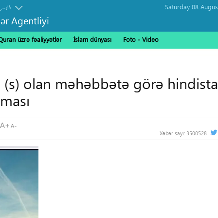
فارسی
ər Agentliyi
Quran üzrə fəaliyyətlər
İslam dünyası
Foto - Video
) olan məhəbbətə görə hindista
nması
Xəbər sayı:
3500528