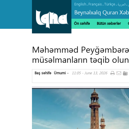
English
Français
Türkçe
.
.
.
.
العربیة
Beynəlxalq Quran Xəb
Ön səhifə
Bütün xəbərlər
Məhəmməd Peyğəmbərə (s
müsəlmanların təqib olu
Baş səhifə
Ümumi
11:05 - June 13, 2026
»