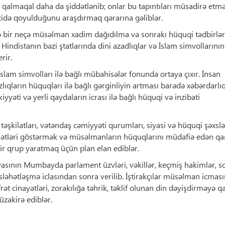
a qalmaqal daha da şiddətlənib; onlar bu tapıntıları müsadirə etm
cidə qoyulduğunu araşdırmaq qərarına gəliblər.
və bir neçə müsəlman xadim dağıdılma və sonrakı hüquqi tədbirlər
r Hindistanın bəzi ştatlarında dini azadlıqlar və İslam simvollarının
rir.
İslam simvolları ilə bağlı mübahisələr fonunda ortaya çıxır. İnsan
azlıqların hüquqları ilə bağlı gərginliyin artması barədə xəbərdarlı
yyəti və yerli qaydaların icrası ilə bağlı hüquqi və inzibati
təşkilatları, vətəndaş cəmiyyəti qurumları, siyasi və hüquqi şəxslə
xidmətləri göstərmək və müsəlmanların hüquqlarını müdafiə edən q
r qrup yaratmaq üçün plan elan ediblər.
sının Mumbayda parlament üzvləri, vəkillər, keçmiş hakimlər, so
 məsləhətləşmə iclasından sonra verilib. İştirakçılar müsəlman icması
ət cinayətləri, zorakılığa təhrik, təklif olunan din dəyişdirməyə qa
zakirə ediblər.