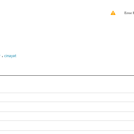
Error 
،
r
cinayət