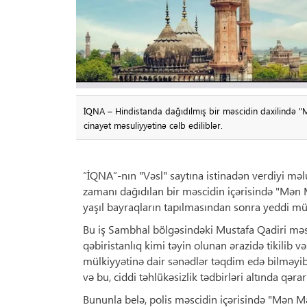
İQNA – Hindistanda dağıdılmış bir məscidin daxilində 
cinayət məsuliyyətinə cəlb ediliblər.
“İQNA”-nın "Vəsl" saytına istinadən verdiyi məl
zamanı dağıdılan bir məscidin içərisində "Mən 
yaşıl bayraqların tapılmasından sonra yeddi mü
Bu iş Sambhal bölgəsindəki Mustafa Qadiri məscid
qəbiristanlıq kimi təyin olunan ərazidə tikilib 
mülkiyyətinə dair sənədlər təqdim edə bilməyibl
və bu, ciddi təhlükəsizlik tədbirləri altında qərar
Bununla belə, polis məscidin içərisində "Mən Məh