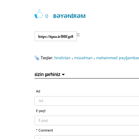
0
BƏYƏNİRƏM
https://iqna.ir/B0Ege8
Teqlər:
،
،
hindistan
müsəlman
məhəmməd peyğəmbə
sizin şərhiniz
Ad
E-poçt
* Comment