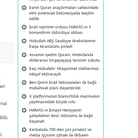
İranın Quran araşdırmaları sahəsindəki
elmi potensialı İndoneziyada təqdim
edilib.
İsrail rejiminin ordusu HƏMAS-ın 3
komandirini öldürdüyü iddiası
Hizbullah ABŞ-Səudiyyə Ərəbistanının
İraqa təcavüzünü pislədi
Assamın qədim Quranı; Hindistanda
dinlərarası birgəyaşayış tarixinin sübutu
İraq Hizbullahı: Müqavimət silahlarımızı
inkişaf etdirəcəyik
t
Ben-Qvirin İsrail həbsxanaları ilə bağlı
lan
mübahisəli planı dayandırıldı
X platformunun İslamofobik məzmunun
yayılmasındakı böyük rolu
imai
n
HƏMAS-ın İsmayıl Həniyyənin
şəhadətinin ikinci ildönümü ilə bağlı
ilib
bəyanatı
Kərbəlada 700-dən çox jurnalist və
l
media işçisinin iştirakı ilə Ərbaəin