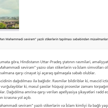
"Mən Məhəmmədi sevirəm" yazılı stikerlərin tapılması səbəbindən müsəlmanlar
umata görə, Hindistanın Uttar-Pradeş ştatının rəsmiləri, əməliyya
Məhəmmədi sevirəm" yazısı olan stikerlərin və İslam simvolları o
səlmana qarşı cinayət işi açaraq qalmaqala səbəb olublar.
inin dağıdılması ilə bağlıdır. Rəsmilər bildiriblər ki, məscid ict
və vurğulayıblar ki, məsul şəxslər hüquqi proseslər zamanı torpağı
ər. Dağıdılma əmrinə qarşı verilən apellyasiya şikayətləri rədd ed
ın icrasına yol açıb.
əmmədi sevirəm" yazılı stikerlərin və İslam kimliyi ilə bağlı yaşı