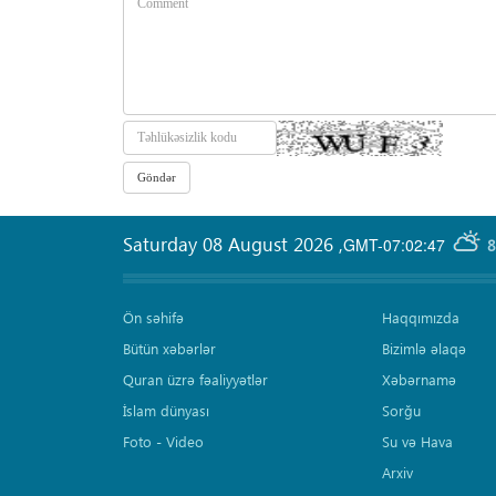
Saturday 08 August 2026
,
GMT-07:02:47
8
Ön səhifə
Haqqımızda
Bütün xəbərlər
Bizimlə əlaqə
Quran üzrə fəaliyyətlər
Xəbərnamə
İslam dünyası
Sorğu
Foto - Video
Su və Hava
Arxiv