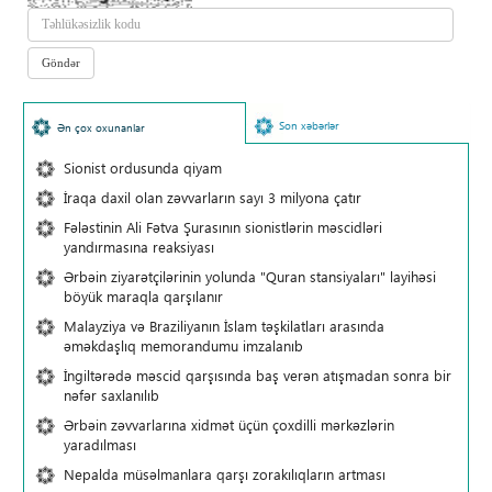
Son xəbərlər
Ən çox oxunanlar
Sionist ordusunda qiyam
İraqa daxil olan zəvvarların sayı 3 milyona çatır
Fələstinin Ali Fətva Şurasının sionistlərin məscidləri
yandırmasına reaksiyası
Ərbəin ziyarətçilərinin yolunda "Quran stansiyaları" layihəsi
böyük maraqla qarşılanır
Malayziya və Braziliyanın İslam təşkilatları arasında
əməkdaşlıq memorandumu imzalanıb
İngiltərədə məscid qarşısında baş verən atışmadan sonra bir
nəfər saxlanılıb
Ərbəin zəvvarlarına xidmət üçün çoxdilli mərkəzlərin
yaradılması
Nepalda müsəlmanlara qarşı zorakılıqların artması