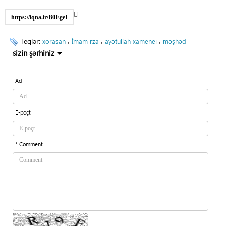
https://iqna.ir/B0EgeI
Teqlər:
،
،
،
xorasan
İmam rza
ayətullah xamenei
məşhəd
sizin şərhiniz
Ad
E-poçt
* Comment