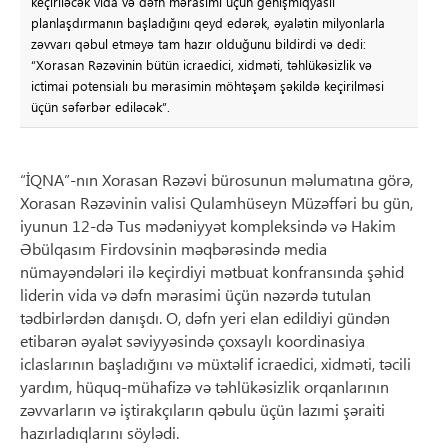
keçiriləcək vida və dəfn mərasimi üçün genişmiqyaslı
planlaşdırmanın başladığını qeyd edərək, əyalətin milyonlarla
zəvvarı qəbul etməyə tam hazır olduğunu bildirdi və dedi:
“Xorasan Rəzəvinin bütün icraedici, xidməti, təhlükəsizlik və
ictimai potensialı bu mərasimin möhtəşəm şəkildə keçirilməsi
üçün səfərbər ediləcək”.
“İQNA”-nın Xorasan Rəzəvi bürosunun məlumatına görə,
Xorasan Rəzəvinin valisi Qulamhüseyn Müzəffəri bu gün,
iyunun 12-də Tus mədəniyyət kompleksində və Hakim
Əbülqasım Firdovsinin məqbərəsində media
nümayəndələri ilə keçirdiyi mətbuat konfransında şəhid
liderin vida və dəfn mərasimi üçün nəzərdə tutulan
tədbirlərdən danışdı. O, dəfn yeri elan edildiyi gündən
etibarən əyalət səviyyəsində çoxsaylı koordinasiya
iclaslarının başladığını və müxtəlif icraedici, xidməti, təcili
yardım, hüquq-mühafizə və təhlükəsizlik orqanlarının
zəvvarların və iştirakçıların qəbulu üçün lazımi şəraiti
hazırladıqlarını söylədi.