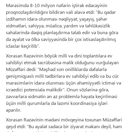
Mərasimdə 8-10 milyon nəfərin iştirak edəcəyinin
proqnozlaşdırıldığını bildirən vali əlavə etdi: “Bu qədər
izdihamın idarə olunması nəqliyyat, yaşayış, şəhər
xidmətləri, səhiyyə, müalicə, yardım və təhlükəsizlik
sahələrində dəqiq planlaşdırma tələb edir və buna görə
də əyalət və ölkə səviyyəsində bir çox ixtisaslaşdırılmış
iclaslar keçirilib”.
Xorasan Rəzəvinin böyük milli və dini toplantılara ev
sahibliyi etmək təcrübəsinə malik olduğunu vurğulayan
Müzəffəri dedi: “Məşhəd son onilliklərdə dəfələrlə
genişmiqyaslı milli tədbirlərə ev sahibliyi edib və bu cür
mərasimlərin idarə olunması üçün əhəmiyyətli ictimai və
icraedici potensiala malikdir”. Onun sözlərinə görə,
zəvvarlara xidmətin ən az problemlə həyata keçirilməsi
üçün milli qurumlarla da lazımi koordinasiya işləri
aparılır.
Xorasan Rəzəvinin mədəni mövqeyinə toxunan Müzəffəri
qeyd etdi: “Bu əyalət sadəcə bir ziyarət məkanı deyil, həm