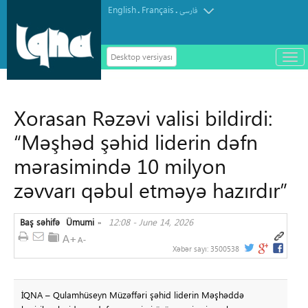
English
Français
.
.
فارسی
Desktop versiyası
باز
و
سته
ردن
Xorasan Rəzəvi valisi bildirdi:
منو
“Məşhəd şəhid liderin dəfn
mərasimində 10 milyon
zəvvarı qəbul etməyə hazırdır”
Baş səhifə
Ümumi
12:08 - June 14, 2026
»
Xəbər sayı:
3500538
İQNA – Qulamhüseyn Müzəffəri şəhid liderin Məşhəddə