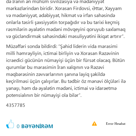
də İranın ən mühüm sivilizasiya və mədəniyyət
mərkəzlərindən biridir. Xorasan Firdovsi, Əttar, Xəyyam
və mədəniyyət, ədəbiyyat, hikmət və irfan sahəsində
onlarla təsirli şəxsiyyətin torpağıdır və bu tarixi keçmiş
rəsmilərin əyalətin mədəni mövqeyini qoruyub saxlamaq
və gücləndirmək sahəsindəki məsuliyyətini ikiqat artırır”.
Müzəffəri sonda bildirdi: “Şəhid liderin vida mərasimi
milli həmrəyliyin, ictimai birliyin və Xorasan Rəzəvinin
icraedici gücünün nümayişi üçün bir fürsət olacaq. Bütün
qurumlar bu mərasimin İran xalqının və Rəzəvi
məqbərəsinin zəvvarlarının şanına layiq şəkildə
keçirilməsi üçün çalışırlar. Bu tədbir öz mənəvi ölçüləri ilə
yanaşı, həm də əyalətin mədəni, ictimai və idarəetmə
potensialının bir nümayişi ola bilər”.
4357785
Error Hesabat
0
BƏYƏNİRƏM