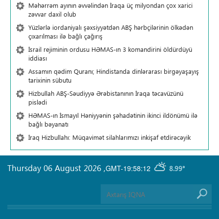
Məhərrəm ayının əvvəlindən İraqa üç milyondan çox xarici
zəvvar daxil olub
Yüzlərlə iordaniyalı şəxsiyyətdən ABŞ hərbçilərinin ölkədən
çıxarılması ilə bağlı çağırış
İsrail rejiminin ordusu HƏMAS-ın 3 komandirini öldürdüyü
iddiası
Assamın qədim Quranı; Hindistanda dinlərarası birgəyaşayış
tarixinin sübutu
Hizbullah ABŞ-Səudiyyə Ərəbistanının İraqa təcavüzünü
pislədi
HƏMAS-ın İsmayıl Həniyyənin şəhadətinin ikinci ildönümü ilə
bağlı bəyanatı
İraq Hizbullahı: Müqavimət silahlarımızı inkişaf etdirəcəyik
Thursday 06 August 2026
,
GMT-19:58:12
8.99°