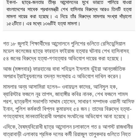
ইকনা- ছাত্র-জনতার তীব্র আন্দোলনের মুখে ভারতে পালিয়ে যাওয়া
বাংলাদেশের সাবেক প্রধানমন্ত্রী শেখ হাসিনার বিরুদ্ধে আরও তিনটি হত্যা
মামলা দায়ের করা হয়েছে। এ নিয়ে তাঁর বিরুদ্ধে মামলার সংখ্যা দাঁড়ালো
১৫২টিতে। এর মধ্যে ১৩৬টিই হত্যা মামলা।
গত ১৮ জুলাই শিক্ষার্থীদের আন্দোলনে পুলিশের গুলিতে রেসিডেন্সিয়াল
মডেল কলেজের ছাত্র ফারহান ফাইয়াজ হত্যার ঘটনায় শেখ হাসিনাসহ
৫৪ জনের বিরুদ্ধে হত্যা-গণহত্যার অভিযোগ দায়ের করা হয়েছে।
আজ (মঙ্গলবার) ফারহানের বাবা শহিদুল ইসলাম ভুঁইয়া আন্তর্জাতিক
অপরাধ ট্রাইব্যুনালের তদন্ত সংস্থায় এ অভিযোগ দাখিল করেন।
মামলার অন্য আসামিরা হলেন– ওবায়দুল কাদের, আনিসুল হক,
ব্যারিস্টার ফজলে নূর তাপস, জাহাঙ্গীর কবির নানক, শেখ ফজলে শামস
পরশ, ছাত্রলীগ সভাপতি সাদ্দাম হোসেন, সাধারণ সম্পাদক ওয়ালী আসিফ
ইনান, পুলিশ কর্মকর্তা বিপ্লব কুমারসহ ৫৪ জন। তাদের বিরুদ্ধে হত্যা-
গণহত্যাসহ মানবতাবিরোধী অপরাধ সংঘটনের অভিযোগ আনা হয়েছে।
এদিকে, বৈষম্যবিরোধী ছাত্র আন্দোলন চলাকালে গত ৪ আগস্ট রাজধানীর
যাত্রাবাড়ী এলাকায় শ্রমিক দলের কর্মী রিয়াজুল তালুকদার গুলিতে নিহত