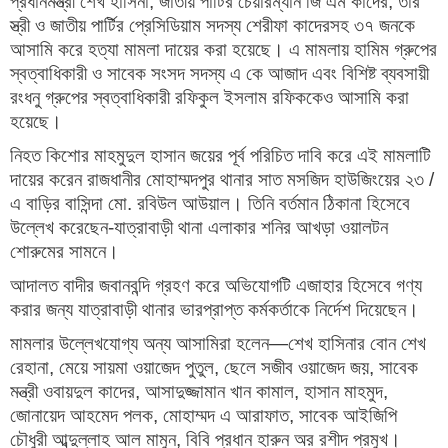
প্রধানমন্ত্রী শেখ হাসিনা, জাতীয় পার্টির চেয়ারম্যান জি এম কাদের, তার
স্ত্রী ও জাতীয় পার্টির প্রেসিডিয়াম সদস্য শেরীফা কাদেরসহ ৩৭ জনকে
আসামি করে হত্যা মামলা দায়ের করা হয়েছে। এ মামলায় হামিম গ্রুপের
স্বত্বাধিকারী ও সাবেক সংসদ সদস্য এ কে আজাদ এবং বিশিষ্ট ব্যবসায়ী
রংধনু গ্রুপের স্বত্বাধিকারী রফিকুল ইসলাম রফিককেও আসামি করা
হয়েছে।
নিহত কিশোর মাহমুদুল হাসান জয়ের পূর্ব পরিচিত দাবি করে এই মামলাটি
দায়ের করেন রাজধানীর মোহাম্মদপুর থানার সাত মসজিদ হাউজিংয়ের ২৩ /
এ বাড়ির বাসিন্দা মো. রবিউল আউয়াল। তিনি বর্তমান ঠিকানা হিসেবে
উল্লেখ করেছেন-যাত্রাবাড়ী থানা এলাকার শনির আখড়া ওয়ালটন
শোরুমের সামনে।
আদালত বাদীর জবানবন্দি গ্রহণ করে অভিযোগটি এজাহার হিসেবে গণ্য
করার জন্য যাত্রাবাড়ী থানার ভারপ্রাপ্ত কর্মকর্তাকে নির্দেশ দিয়েছেন।
মামলার উল্লেখযোগ্য অন্য আসামিরা হলেন—শেখ হাসিনার বোন শেখ
রেহানা, মেয়ে সায়মা ওয়াজেদ পুতুল, ছেলে সজীব ওয়াজেদ জয়, সাবেক
মন্ত্রী ওবায়দুল কাদের, আসাদুজ্জামান খান কামাল, হাসান মাহমুদ,
জোনায়েদ আহমেদ পলক, মোহাম্মদ এ আরাফাত, সাবেক আইজিপি
চৌধুরী আব্দুল্লাহ আল মামুন, বিবি প্রধান হারুন অর রশীদ প্রমুখ।