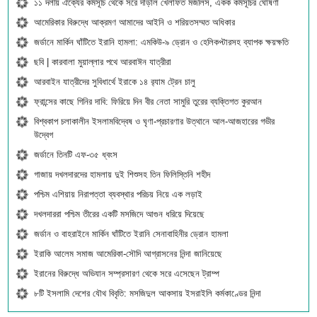
১১ দলীয় ঐক্যের কর্মসূচি থেকে সরে দাঁড়াল খেলাফত মজলিস, একক কর্মসূচির ঘোষণা
আমেরিকার বিরুদ্ধে আক্রমণ আমাদের আইনি ও শরিয়তসম্মত অধিকার
জর্ডানে মার্কিন ঘাঁটিতে ইরানি হামলা: এমকিউ-৯ ড্রোন ও হেলিকপ্টারসহ ব্যাপক ক্ষয়ক্ষতি
ছবি | কারবালা মুয়াল্লার পথে আরবাঈন যাত্রীরা
আরবাইন যাত্রীদের সুবিধার্থে ইরাকে ১৪ র‍্যাম ট্রেন চালু
ফ্রান্সের কাছে গিনির দাবি: ফিরিয়ে দিন বীর নেতা সামুরি তুরের ব্যক্তিগত কুরআন
বিশ্বকাপ চলাকালীন ইসলামবিদ্বেষ ও ঘৃণা-প্রচারণার উত্থানে আল-আজহারের গভীর
উদ্বেগ
জর্ডানে তিনটি এফ-৩৫ ধ্বংস
গাজায় দখলদারদের হামলায় দুই শিশুসহ তিন ফিলিস্তিনি শহীদ
পশ্চিম এশিয়ায় নিরাপত্তা ব্যবস্থার পরিচয় নিয়ে এক লড়াই
দখলদাররা পশ্চিম তীরের একটি মসজিদে আগুন ধরিয়ে দিয়েছে
জর্ডান ও বাহরাইনে মার্কিন ঘাঁটিতে ইরানি সেনাবাহিনীর ড্রোন হামলা
ইরাকি আলেম সমাজ আমেরিকা-সৌদি আগ্রাসনের নিন্দা জানিয়েছে
ইরানের বিরুদ্ধে অভিযান সম্প্রসারণ থেকে সরে এসেছেন ট্রাম্প
৮টি ইসলামি দেশের যৌথ বিবৃতি: মসজিদুল আকসায় ইসরাইলি কর্মকাণ্ডের নিন্দা