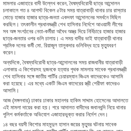
মামলার এজাহারে বাদী উল্লেখ করেন, বৈষম্যবিরোধী ছাত্র আন্দোলন
চলাকালে গত ৪ আগস্ট বিকেল ৫টার সময় যাত্রাবাড়ী থানার চার রাস্তার
মোড়ে হাজার হাজার ছাত্র-জনতা একদফা আন্দোলনের সমর্থনে মিছিল
করছিল। তৎকালীন প্রধানমন্ত্রী শেখ হাসিনার নির্দেশে আওয়ামী লীগের
সব অঙ্গ সংগঠনের নেতা-কর্মীরা অবৈধ অস্ত্র দিয়ে নির্বিচারে হাজার হাজার
ছাত্র-জনতার ওপর গুলি চালায়। এ সময় বাদীর ভাই যাত্রাবাড়ী থানার
শ্রমিক দলের কর্মী মো. রিয়াজুল তালুকদার গুলিবিদ্ধ হয়ে মৃত্যুবরণ
করেন।
অন্যদিকে, বৈষম্যবিরোধী ছাত্র-আন্দোলনের সময় রাজধানীর যাত্রাবাড়ী
এলাকায় এ কিশোরসহ দুজনকে হত্যার পৃথক মামলায় সাবেক প্রধানমন্ত্রী
শেখ হাসিনার সঙ্গে জাতীয় পার্টির চেয়ারম্যান জিএম কাদেরকেও আসামি
করা হয়েছে। এর মধ্যে একটি জিএম কাদেরের স্ত্রী শেরীফা কাদেরও
আসামি।
আজ (মঙ্গলবার) ঢাকার ঢাকার মহানগর হাকিম সাদ্দাম হোসেনের আদালতে
এই মামলা দায়ের করা হয়। পরে আদালত বাদীদের জবানবন্দি নিয়ে থানার
পুলিশ কর্মকর্তাকে অভিযোগ এজাহারভুক্ত করার নির্দেশ দেন।
১৪ বছর বয়সী কিশোর মাহমুদুল হাসান জয়ের মৃত্যুর ঘটনায় সাবেক