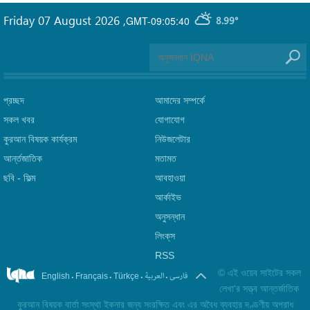
Friday 07 August 2026
,
GMT-09:05:40
8.99°
প্রচ্ছদ
আমাদের সম্পর্কে
সকল খবর
যোগাযোগ
কুরআন বিষয়ক কার্যক্রম
নিউজলেটার
আর্ন্তজাতিক
মতামত
ছবি‎ - ফিল্ম
আবহাওয়া
আর্কাইভ
অনুসন্ধান
লিংক্‌স
RSS
©
এই ওয়েব সাইটের সকল
.
.
.
.
فارسی
العربیة
English
Français
Türkçe
লেখা'র সত্ত্ব আন্তর্জাতিক
কুরআন বিষয়ক বার্তা সংস্থা ইকনার জন্য সংরক্ষিত এবং এর অবৈধ ব্যবহার দণ্ডণীয় অপরাধ