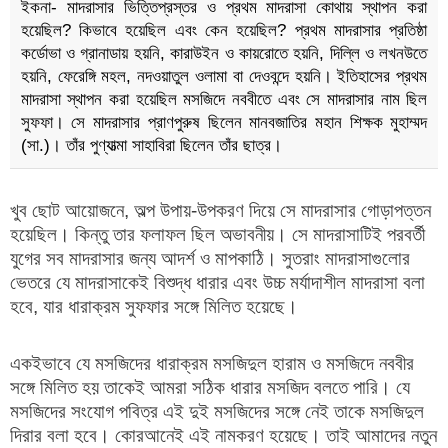
ইকনা- মাদরাসার ভিত্তিপ্রস্তর ও প্রথম মাদরাসা কোথায় স্থাপন করা
হয়েছিল? কিভাবে হয়েছিল এবং কেন হয়েছিল? প্রথম মাদরাসার প্রতিষ্ঠা
কর্ডোভা ও গ্রানাডায় হয়নি, কারাউইন ও কায়রোতে হয়নি, দিল্লি ও লখনউতে
হয়নি, ফেরেঙ্গি মহল, নদওয়াতুল ওলামা বা দেওবন্দে হয়নি। ইতিহাসের প্রথম
মাদরাসা স্থাপন করা হয়েছিল মসজিদে নববীতে এবং সে মাদরাসার নাম ছিল
সুফফা। সে মাদরাসার প্রাণপুরুষ ছিলেন মানবজাতির মহান শিক্ষক মুহাম্মদ
(সা.)। তাঁর পুণ্যাত্মা সাহাবিরা ছিলেন তাঁর ছাত্র।
খুব ছোট আয়োজনে, অল্প উপায়-উপকরণ দিয়ে সে মাদরাসার গোড়াপত্তন
হয়েছিল। কিন্তু তার ফলাফল ছিল অভাবনীয়। সে মাদরাসাটিই পরবর্তী
যুগের সব মাদরাসার জন্য আদর্শ ও মাপকাঠি। সুতরাং মাদরাসাগুলোর
ভেতরে যে মাদরাসাকেই বিশুদ্ধ ধারার এবং উচ্চ মর্যাদাশীল মাদরাসা বলা
হবে, যার ধারাক্রম সুফফার সঙ্গে মিলিত হয়েছে।
একইভাবে যে মসজিদের ধারাক্রম মসজিদুল হারাম ও মসজিদে নববীর
সঙ্গে মিলিত হয় তাকেই আমরা সঠিক ধারার মসজিদ বলতে পারি। যে
মসজিদের সংযোগ পবিত্র এই দুই মসজিদের সঙ্গে নেই তাকে মসজিদুল
দিরার বলা হবে। কোরআনেই এই নামকরণ হয়েছে। তাই আমাদের নতুন