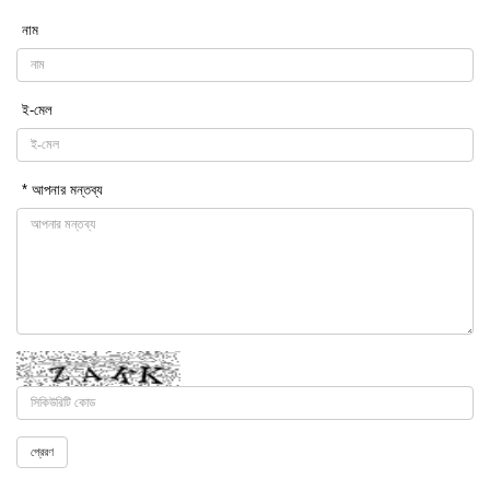
নাম
ই-মেল
* আপনার মন্তব্য