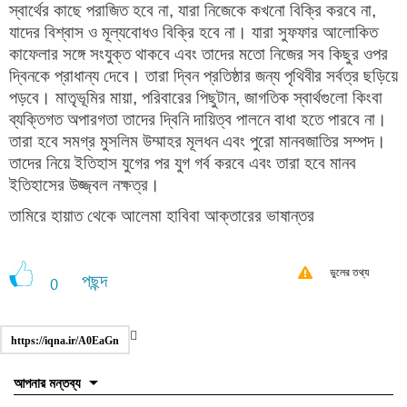
স্বার্থের কাছে পরাজিত হবে না, যারা নিজেকে কখনো বিক্রি করবে না,
যাদের বিশ্বাস ও মূল্যবোধও বিক্রি হবে না। যারা সুফফার আলোকিত
কাফেলার সঙ্গে সংযুক্ত থাকবে এবং তাদের মতো নিজের সব কিছুর ওপর
দ্বিনকে প্রাধান্য দেবে। তারা দ্বিন প্রতিষ্ঠার জন্য পৃথিবীর সর্বত্র ছড়িয়ে
পড়বে। মাতৃভূমির মায়া, পরিবারের পিছুটান, জাগতিক স্বার্থগুলো কিংবা
ব্যক্তিগত অপারগতা তাদের দ্বিনি দায়িত্ব পালনে বাধা হতে পারবে না।
তারা হবে সমগ্র মুসলিম উম্মাহর মূলধন এবং পুরো মানবজাতির সম্পদ।
তাদের নিয়ে ইতিহাস যুগের পর যুগ গর্ব করবে এবং তারা হবে মানব
ইতিহাসের উজ্জ্বল নক্ষত্র।
তামিরে হায়াত থেকে আলেমা হাবিবা আক্তারের ভাষান্তর
ভুলের তথ্য
পছন্দ
0
https://iqna.ir/A0EaGn
আপনার মন্তব্য