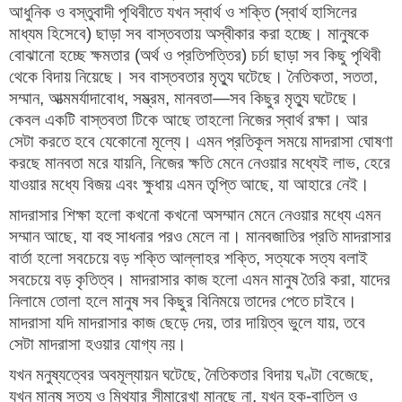
আধুনিক ও বস্তুবাদী পৃথিবীতে যখন স্বার্থ ও শক্তি (স্বার্থ হাসিলের
মাধ্যম হিসেবে) ছাড়া সব বাস্তবতায় অস্বীকার করা হচ্ছে। মানুষকে
বোঝানো হচ্ছে ক্ষমতার (অর্থ ও প্রতিপত্তির) চর্চা ছাড়া সব কিছু পৃথিবী
থেকে বিদায় নিয়েছে। সব বাস্তবতার মৃত্যু ঘটেছে। নৈতিকতা, সততা,
সম্মান, আত্মমর্যাদাবোধ, সম্ভ্রম, মানবতা—সব কিছুর মৃত্যু ঘটেছে।
কেবল একটি বাস্তবতা টিকে আছে তাহলো নিজের স্বার্থ রক্ষা। আর
সেটা করতে হবে যেকোনো মূল্যে। এমন প্রতিকূল সময়ে মাদরাসা ঘোষণা
করছে মানবতা মরে যায়নি, নিজের ক্ষতি মেনে নেওয়ার মধ্যেই লাভ, হেরে
যাওয়ার মধ্যে বিজয় এবং ক্ষুধায় এমন তৃপ্তি আছে, যা আহারে নেই।
মাদরাসার শিক্ষা হলো কখনো কখনো অসম্মান মেনে নেওয়ার মধ্যে এমন
সম্মান আছে, যা বহু সাধনার পরও মেলে না। মানবজাতির প্রতি মাদরাসার
বার্তা হলো সবচেয়ে বড় শক্তি আল্লাহর শক্তি, সত্যকে সত্য বলাই
সবচেয়ে বড় কৃতিত্ব। মাদরাসার কাজ হলো এমন মানুষ তৈরি করা, যাদের
নিলামে তোলা হলে মানুষ সব কিছুর বিনিময়ে তাদের পেতে চাইবে।
মাদরাসা যদি মাদরাসার কাজ ছেড়ে দেয়, তার দায়িত্ব ভুলে যায়, তবে
সেটা মাদরাসা হওয়ার যোগ্য নয়।
যখন মনুষ্যত্বের অবমূল্যায়ন ঘটেছে, নৈতিকতার বিদায় ঘণ্টা বেজেছে,
যখন মানুষ সত্য ও মিথ্যার সীমারেখা মানছে না, যখন হক-বাতিল ও