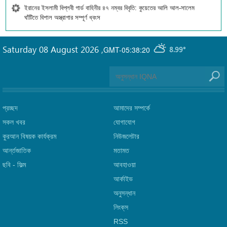
ইরানের ইসলামী বিপ্লবী গার্ড বাহিনীর ৪৭ নম্বর বিবৃতি: কুয়েতের আলি আল-সালেম
ঘাঁটিতে বিশাল অস্ত্রাগার সম্পূর্ণ ধ্বংস
Saturday 08 August 2026
,
GMT-05:38:20
8.99°
প্রচ্ছদ
আমাদের সম্পর্কে
সকল খবর
যোগাযোগ
কুরআন বিষয়ক কার্যক্রম
নিউজলেটার
আর্ন্তজাতিক
মতামত
ছবি‎ - ফিল্ম
আবহাওয়া
আর্কাইভ
অনুসন্ধান
লিংক্‌স
RSS