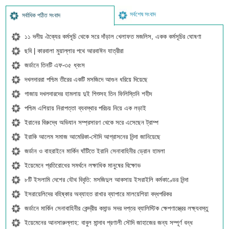
সর্বশেষ সংবাদ
সর্বাধিক পঠিত সংবাদ
১১ দলীয় ঐক্যের কর্মসূচি থেকে সরে দাঁড়াল খেলাফত মজলিস, একক কর্মসূচির ঘোষণা
ছবি | কারবালা মুয়াল্লার পথে আরবাঈন যাত্রীরা
জর্ডানে তিনটি এফ-৩৫ ধ্বংস
দখলদাররা পশ্চিম তীরের একটি মসজিদে আগুন ধরিয়ে দিয়েছে
গাজায় দখলদারদের হামলায় দুই শিশুসহ তিন ফিলিস্তিনি শহীদ
পশ্চিম এশিয়ায় নিরাপত্তা ব্যবস্থার পরিচয় নিয়ে এক লড়াই
ইরানের বিরুদ্ধে অভিযান সম্প্রসারণ থেকে সরে এসেছেন ট্রাম্প
ইরাকি আলেম সমাজ আমেরিকা-সৌদি আগ্রাসনের নিন্দা জানিয়েছে
জর্ডান ও বাহরাইনে মার্কিন ঘাঁটিতে ইরানি সেনাবাহিনীর ড্রোন হামলা
ইয়েমেনে প্রতিরোধের সমর্থনে লক্ষাধিক মানুষের বিক্ষোভ
৮টি ইসলামি দেশের যৌথ বিবৃতি: মসজিদুল আকসায় ইসরাইলি কর্মকাণ্ডের নিন্দা
ইসরায়েলিদের বহিষ্কার অব্যাহত রাখার ব্যাপারে মালয়েশিয়া বদ্ধপরিকর
জর্ডানে মার্কিন সেনাবাহিনীর কেন্দ্রীয় কমান্ড সদর দপ্তর ব্যালিস্টিক ক্ষেপণাস্ত্রের লক্ষ্যবস্তু
ইয়েমেনের আনসারুল্লাহ: বাবুল মান্দাব প্রণালী সৌদি জাহাজের জন্য সম্পূর্ণ বন্ধ