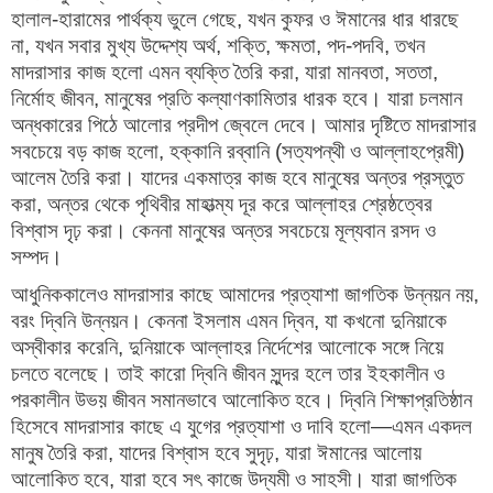
হালাল-হারামের পার্থক্য ভুলে গেছে, যখন কুফর ও ঈমানের ধার ধারছে
না, যখন সবার মুখ্য উদ্দেশ্য অর্থ, শক্তি, ক্ষমতা, পদ-পদবি, তখন
মাদরাসার কাজ হলো এমন ব্যক্তি তৈরি করা, যারা মানবতা, সততা,
নির্মোহ জীবন, মানুষের প্রতি কল্যাণকামিতার ধারক হবে। যারা চলমান
অন্ধকারের পিঠে আলোর প্রদীপ জ্বেলে দেবে। আমার দৃষ্টিতে মাদরাসার
সবচেয়ে বড় কাজ হলো, হক্কানি রব্বানি (সত্যপন্থী ও আল্লাহপ্রেমী)
আলেম তৈরি করা। যাদের একমাত্র কাজ হবে মানুষের অন্তর প্রস্তুত
করা, অন্তর থেকে পৃথিবীর মাহাত্ম্য দূর করে আল্লাহর শ্রেষ্ঠত্বের
বিশ্বাস দৃঢ় করা। কেননা মানুষের অন্তর সবচেয়ে মূল্যবান রসদ ও
সম্পদ।
আধুনিককালেও মাদরাসার কাছে আমাদের প্রত্যাশা জাগতিক উন্নয়ন নয়,
বরং দ্বিনি উন্নয়ন। কেননা ইসলাম এমন দ্বিন, যা কখনো দুনিয়াকে
অস্বীকার করেনি, দুনিয়াকে আল্লাহর নির্দেশের আলোকে সঙ্গে নিয়ে
চলতে বলেছে। তাই কারো দ্বিনি জীবন সুন্দর হলে তার ইহকালীন ও
পরকালীন উভয় জীবন সমানভাবে আলোকিত হবে। দ্বিনি শিক্ষাপ্রতিষ্ঠান
হিসেবে মাদরাসার কাছে এ যুগের প্রত্যাশা ও দাবি হলো—এমন একদল
মানুষ তৈরি করা, যাদের বিশ্বাস হবে সুদৃঢ়, যারা ঈমানের আলোয়
আলোকিত হবে, যারা হবে সৎ কাজে উদ্যমী ও সাহসী। যারা জাগতিক