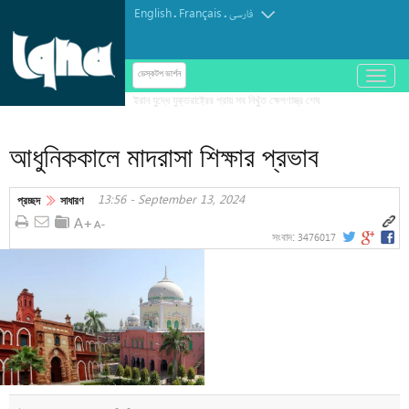
English
Français
.
.
فارسی
باز
ডেস্কটপ ভার্শন
و
بسته
کردن
আধুনিককালে মাদরাসা শিক্ষার প্রভাব
منو
13:56 - September 13, 2024
প্রচ্ছদ
সাধারণ
3476017
সংবাদ: