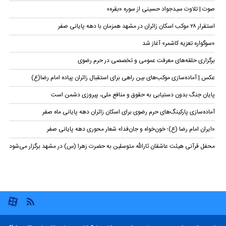
صوت | تلاوت سیدجواد حسینی از سوره‌ «بقره»
استقرار ۲۸ موکب اسکان زائران در مشهد همزمان با دهه پایانی صفر
«سوگواره تعزیه کاشمر» آغاز شد
برگزاری حلقه‌های معرفت عمومی و تخصصی در حرم رضوی
عکس | آماده‌سازی موکب‌های بین راهی برای استقبال زائران پیاده امام رضا(ع)
پایان جنگ بدون دستیابی به حقوق و منافع ملی، پیروزی دشمن است
آماده‌سازی پارکینگ‌های حرم رضوی برای اسکان زائران دهه پایانی ماه صفر
«ایران امام رضا (ع)؛ خون‌خواه و جان‌فدا» شعار محوری دهه پایانی صفر
محفل قرآنی هیئت عاشقان ثارالله متوسلین به حضرت زهرا (س) در مشهد برگزار می‌شود