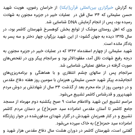
به گزارش
خبرگزاری بین‌المللی قرآن(ایکنا)
از خراسان رضوی، هویت شهید
حسن سلیمانی که ۳۴ سال قبل در عملیات خیبر در جزیره مجنون به شهادت
رسیده بود، پس از انجام آزمایش DNA شناسایی شد.
وی که اهل روستای موشک از توابع بخش کوهسرخ شهرستان کاشمر بود، در
سال ۱۳۲۵ دیده به جهان گشود؛ از این شهید بزرگوار، چهار دختر و سه پسر به
یادگار مانده است.
شهید سلیمانی از چهارم اسفندماه ۱۳۶۲ که در عملیات خیبر در جزیره مجنون به
درجه رفیع شهادت نائل آمد، مفقودالاثر بود و سرانجام پیکر وی در تفحص‌های
صورت گرفته در مناطق عملیاتی شناسایی شد.
سرانجام پس از سالهای چشم انتظاری و با هماهنگی و برنامه‌ریزی‌های
انجام‌شده، پیکر شهید حسن سلیمانی هم‌زمان با سومین روز هفته دفاع مقدس
و در دومین روز از ماه محرم بعد از گذشت ۳۴ سال از شهادتش بر دوش مردم
شهیدپرور و قدرشناس کاشمر تشییع می‌شود.
مراسم تشییع این شهید والامقام ساعت ۹ صبح یکشنبه دوم مهرماه از مسجد
جامع کاشمر تا آستان مقدس امامزاده سید حمزه(ع) بر دستان مردم کاشمر
تشییع و در کنار همرزمان شهیدش در گلزار شهدای مدفون‌شده در جوار زیارتگاه
امامزاده سید حمزه(ع) به خاک سپرده می‌شود.
گفتنی است، شهرستان کاشمر در دوران هشت سال دفاع مقدس هزار شهید و