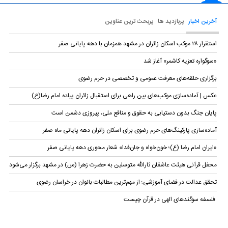
آخرین اخبار
پربازدید ها
پربحث ترین عناوین
استقرار ۲۸ موکب اسکان زائران در مشهد همزمان با دهه پایانی صفر
«سوگواره تعزیه کاشمر» آغاز شد
برگزاری حلقه‌های معرفت عمومی و تخصصی در حرم رضوی
عکس | آماده‌سازی موکب‌های بین راهی برای استقبال زائران پیاده امام رضا(ع)
پایان جنگ بدون دستیابی به حقوق و منافع ملی، پیروزی دشمن است
آماده‌سازی پارکینگ‌های حرم رضوی برای اسکان زائران دهه پایانی ماه صفر
«ایران امام رضا (ع)؛ خون‌خواه و جان‌فدا» شعار محوری دهه پایانی صفر
محفل قرآنی هیئت عاشقان ثارالله متوسلین به حضرت زهرا (س) در مشهد برگزار می‌شود
تحقق عدالت در فضای آموزشی؛ از مهم‌ترین مطالبات بانوان در خراسان رضوی
فلسفه سوگندهای الهی در قرآن چیست