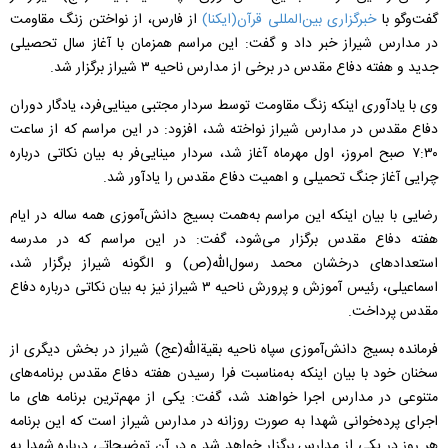
گفت‌وگو با
خبرگزاری بین‌المللی قرآن(ایكنا)
از فارس، از نواختن زنگ مقاومت
در مدارس شیراز خبر داد و گفت: این مراسم همزمان با آغاز سال تحصیلی
جدید و هفته دفاع مقدس در برخی از مدارس ناحیه ۳ شیراز برگزار شد.
وی با یادآوری اینكه زنگ مقاومت توسط سردار مجتبی مینایی‌فرد، یادگار دوران
دفاع مقدس در مدارس شیراز نواخته شد، افزود:‌ در این مراسم كه از ساعت
۷:۳۰ صبح امروز، اول مهرماه آغاز شد، سردار مینایی‌فر به بیان نكاتی درباره
چرایی آغاز جنگ تحمیلی و اهمیت دفاع مقدس را یادآور شد.
رضایی با بیان اینكه این مراسم به‌همت بسیج دانش‌‌آموزی همه ساله در ایام
هفته دفاع مقدس برگزار می‌شود، گفت: در این مراسم كه در مدرسه
استعدادهای درخشان محمد رسول‌الله(ص) و الگونه شیراز برگزار شد،
اسماعیلی، رئیس آموزش و پرورش ناحیه ۳ شیراز نیز به بیان نكاتی درباره دفاع
مقدس پرداخت.
فرمانده بسیج دانش‌آموزی سپاه ناحیه بقیةالله(عج) شیراز در بخش دیگری از
سخنان خود با بیان اینكه‌ به‌مناسبت فرا رسیدن هفته دفاع مقدس برنامه‌های
متنوعی در مدارس اجرا خواهند شد،‌ گفت: یكی از مهم‌ترین برنامه های ما
اجرای پرده‌خوانی شهدا به صورت روزانه در مدارس شیراز است كه این برنامه
هر روز در یكی از مدارس برگزار خواهد شد و در آن توضیحاتی درباره شهدا به