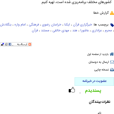
کشورهای مختلف برنامه‌ریزی شده است، تهیه کنیم.
گزارش خطا
برچسب ها:
خبرگزاری قرآن
،
ایکنا
،
خراسان رضوی
،
فرهنگی
،
امام واره
،
بنگلادش
،
محرم
،
عزاداری
،
عاشورا
،
هند
،
مهدی خالقی
،
مستند
،
قرآن
بازدید از صفحه اول
ارسال به دوستان
نسخه چاپی
عضویت در خبرنامه
پسندیدم
۰
نظرات بینندگان
نام