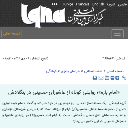
Türkçe
Français
English
فارسی
العربیة
نسخه اصلی
Toggle
navigation
کد خبر:
تاریخ انتشار :
۳۶۴۵۴۸۹
۰۸ مهر ۱۳۹۶ - ۰۸:۵۳
»
»
»
صفحه اصلی
شعب استانی
خراسان رضوی
فرهنگی
«امام باره»؛ روایتی کوتاه از عاشورای حسینی در بنگلادش
گروه فرهنگی: یک مستندساز انقلابی از جدیدترین اثر خود خبر داد و گفت: «امام‌ باره» اولین
فصل از مجموعه مستندهای «حسین(ع) فراتر از مرزها» است که به بررسی شیوه‌های عزاداری
و عقاید مسلمانان اهل تسنن بنگلادش نسبت به قیام امام حسین(ع) در روزهای عاشورا و
تاسوعای حسینی در این کشور می‌پردازد.