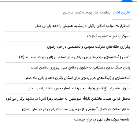
آخرین اخبار
پربازدید ها
پربحث ترین عناوین
استقرار ۲۸ موکب اسکان زائران در مشهد همزمان با دهه پایانی صفر
«سوگواره تعزیه کاشمر» آغاز شد
برگزاری حلقه‌های معرفت عمومی و تخصصی در حرم رضوی
عکس | آماده‌سازی موکب‌های بین راهی برای استقبال زائران پیاده امام رضا(ع)
پایان جنگ بدون دستیابی به حقوق و منافع ملی، پیروزی دشمن است
آماده‌سازی پارکینگ‌های حرم رضوی برای اسکان زائران دهه پایانی ماه صفر
«ایران امام رضا (ع)؛ خون‌خواه و جان‌فدا» شعار محوری دهه پایانی صفر
محفل قرآنی هیئت عاشقان ثارالله متوسلین به حضرت زهرا (س) در مشهد برگزار می‌شود
تحقق عدالت در فضای آموزشی؛ از مهم‌ترین مطالبات بانوان در خراسان رضوی
فلسفه سوگندهای الهی در قرآن چیست