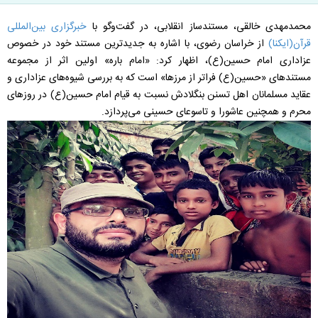
محمدمهدی خالقی، مستندساز انقلابی، در گفت‌وگو با
خبرگزاری بین‌المللی
قرآن(ایکنا)
از خراسان رضوی، با اشاره به جدیدترین مستند خود در خصوص
عزاداری امام حسین(ع)، اظهار کرد: «امام‌ باره» اولین اثر از مجموعه
مستندهای «حسین(ع) فراتر از مرزها» است که به بررسی شیوه‌های عزاداری و
عقاید مسلمانان اهل تسنن بنگلادش نسبت به قیام امام حسین(ع) در روزهای
محرم و همچنین عاشورا و تاسوعای حسینی می‌پردازد.