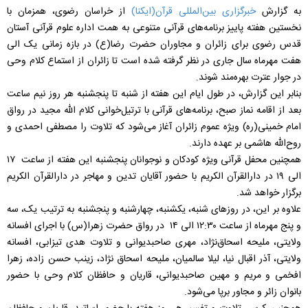
به گزارش
خبرگزاری بین‌المللی قرآن(ایکنا)
از خراسان رضوی، همزمان با
نخستین هفته پاییز برنامه‌های قرآنی متنوعی به همت اداره علوم قرآنی آستان
قدس رضوی برای زائران و مجاوران حضرت رضا(ع) در بازه زمانی یک الی
هفت مهرماه سال جاری در نظر گرفته شده است تا زائران از استماع کلام وحی
در جوار عترت بهره‌مند شوند.
بنابر این گزارش، در طول ایام این هفته از شنبه تا پنجشنبه هر روز نیم ساعت
بعد از اقامه نماز صبح، برنامه‌های قرآنی با ترتیل‌خوانی کلام الله مجید در رواق
امام‌ خمینی(ره) ویژه عموم زائران آغاز می‌شود که تلاوت را مصطفی احمدی و
روح‌الله هاشمی بر عهده دارند.
همچنین محفل قرآنی ویژه کودکان و نوجوانان پنجشنبه این هفته از ساعت ۱۷
الی ۱۹ در دارالقرآن الکریم با حضور آقایان تدین و مهاجر در دارالقرآن الکریم
برگزار خواهد شد.
علاوه بر این، در روزهای شنبه، یکشنبه، چهارشنبه و پنجشنبه به ترتیب یک، سه
و پنج مهرماه از ساعت ۱۲:۳۰ الی ۱۴ در رواق حضرت زهرا(س) با اجرای افسانه
ولایتی، ملیحه اسحاق‌نژاد، مهری صاحبدیوانی و تلاوت هدی تیزابی، افسانه
ولایتی، آذر اقبال نیا، لیلا سالمیان،‌ ملیحه اسحاق نژاد، زینب حسن زاده، زهرا
افخمی و مریم و مهین صاحبدیوانی، قاریان و حافظان کلام وحی با حضور
بانوان زائر و مجاور برپا می‌شود.