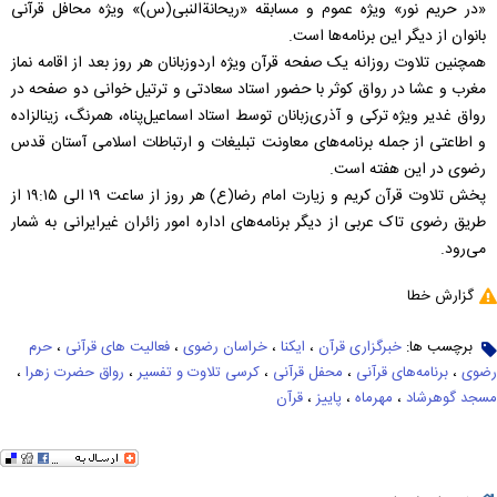
«در حریم نور» ویژه عموم و مسابقه «ریحانةالنبی(س)» ویژه محافل قرآنی
بانوان از دیگر این برنامه‌ها است.
همچنین تلاوت روزانه یک صفحه قرآن ویژه اردوزبانان هر روز بعد از اقامه نماز
مغرب و عشا در رواق کوثر با حضور استاد سعادتی و ترتیل خوانی دو صفحه در
رواق غدیر ویژه ترکی و آذری‌زبانان توسط استاد اسماعیل‌پناه، همرنگ، زینالزاده
و اطاعتی از جمله برنامه‌های معاونت تبلیغات و ارتباطات اسلامی آستان قدس
رضوی در این هفته است.
پخش تلاوت قرآن کریم و زیارت امام رضا(ع) هر روز از ساعت ۱۹ الی ۱۹:۱۵ از
طریق رضوی تاک عربی از دیگر برنامه‌های اداره امور زائران غیرایرانی به‌ شمار
می‌رود.
گزارش خطا
برچسب ها:
خبرگزاری قرآن
،
ایکنا
،
خراسان رضوی
،
فعالیت های قرآنی
،
حرم
رضوی
،
برنامه‌های قرآنی
،
محفل قرآنی
،
کرسی تلاوت و تفسیر
،
رواق حضرت زهرا
،
مسجد گوهرشاد
،
مهرماه
،
پاییز
،
قرآن