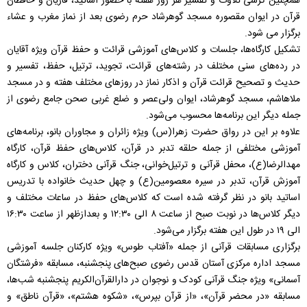
همچنین کرسی تلاوت و تفسیر هر روز هفته با حضور اساتید، قاریان و حافظان
قرآن ‌در ایوان مقصوره مسجد گوهرشاد حرم رضوی بعد از نماز مغرب و عشاء
برگزار می شود.
تشکیل کارگاه‌ها، جلسات و کلاس‌های آموزشی قرائت و حفظ قرآن ویژه آقایان
در رده‌های سنی مختلف در رشته‌های قرائت، تجوید، ترتیل، حفظ، تفسیر و
حدیث و تصحیح قرائت قرآن و اذکار نماز در روزهای مختلف هفته و در مسجد
ملاهاشم، مسجد گوهرشاد، ایوان ولی‌عصر و ضلع غربی صحن جامع رضوی از
جمله دیگر این برنامه‌ها محسوب می‌شود.
علاوه بر این در رواق حضرت زهرا(س) ویژه زائران و مجاوران بانو، برنامه‌های
آموزشی مختلفی از جمله حلقه تدبر در قرآن، کلاس‌های حفظ قرآن، کارگاه
مهدالرضا(ع)، محفل قرآنی و ترتیل‌خوانی، جنگ قرآنی دختران، کلاس و کارگاه
آموزش قرآن، تدبر در سیره معصومین(ع) و چهل حدیث خانواده با تدریس
اساتید بانو در نظر گرفته شده است که کلاس‌های حفظ در ساعات مختلف و
دیگر کلاس‌ها در نوبت صبح از ساعت ۸ الی ۱۲:۳۰ و بعدازظهر از ساعت ۱۶:۳۰
الی ۱۹ در طول این هفته برگزار می‌شود.
برگزاری مسابقات قرآنی از جمله «آفتاب طوس» ویژه کارکنان جلسه آموزشی
مسجد اداره مرکزی آستان قدس رضوی صبح‌های پنجشنبه، مسابقه «فرشتگان
آسمانی» ویژه جنگ قرآنی کودک و نوجوان در دارالقرآن‌الکریم پنجشنبه شب‌ها،
مسابقه «در محضر قرآن»، «از قرآن بپرس»، «شکوه هشتم»، «قرآن ناطق» و