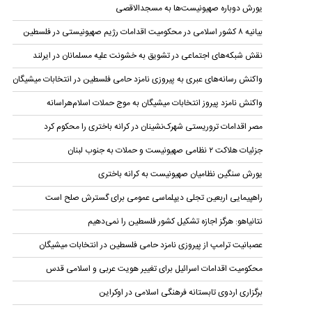
یورش دوباره صهیونیست‌ها به مسجدالاقصی
بیانیه ۸ کشور اسلامی در محکومیت اقدامات رژیم صهیونیستی در فلسطین
نقش شبکه‌های اجتماعی در تشویق به خشونت علیه مسلمانان در ایرلند
واکنش رسانه‌های عبری به پیروزی نامزد حامی فلسطین در انتخابات میشیگان
واکنش نامزد پیروز انتخابات میشیگان به موج حملات اسلام‌هراسانه
مصر اقدامات تروریستی شهرک‌نشینان در کرانه باختری را محکوم کرد
جزئیات هلاکت ۲ نظامی صهیونیست و حملات به جنوب لبنان
یورش سنگین نظامیان صهیونیست به کرانه باختری
راهپیمایی اربعین تجلی دیپلماسی عمومی برای گسترش صلح است
نتانیاهو: هرگز اجازه تشکیل کشور فلسطین را نمی‌دهیم
عصبانیت ترامپ از پیروزی نامزد حامی فلسطین در انتخابات میشیگان
محکومیت اقدامات اسرائیل برای تغییر هویت عربی و اسلامی قدس
برگزاری اردوی تابستانه فرهنگی اسلامی در اوکراین