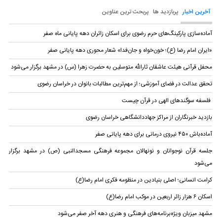
آخرین اخبار
پربازدید ها
پربحث ترین عناوین
آماده‌سازی پارکینگ‌های حرم رضوی برای اسکان زائران دهه پایانی ماه صفر
«ایران امام رضا (ع)؛ خون‌خواه و جان‌فدا» شعار محوری دهه پایانی صفر
محفل قرآنی هیئت عاشقان ثارالله متوسلین به حضرت زهرا (س) در مشهد برگزار می‌شود
تحقق عدالت در فضای آموزشی؛ از مهم‌ترین مطالبات بانوان در خراسان رضوی
فلسفه سوگندهای الهی در قرآن چیست
بازدید خبرنگاران از مراکز جهاددانشگاهی خراسان رضوی
آماده‌باش ۴۵۰ نیروی درمانی برای دهه پایانی صفر
جلسه قرآن نوجوانان و نونهالان مجموعه فرهنگی مسجد‌النبی (ص) در مشهد برگزار
می‌شود
کرامت انسانی؛ اصلی بنیادین در منظومه فکری امام رضا(ع)
اسکان ۶ هزار زائر اربعین در موکب امام رضا(ع)
مشهد میزبان ویژه‌برنامه‌های فرهنگی و هنری دهه آخر صفر می‌شود