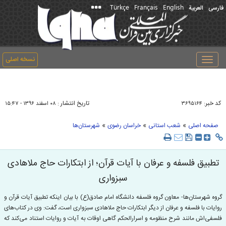
Türkçe
Français
English
فارسی
العربیة
نسخه اصلی
Toggle
navigation
کد خبر:
تاریخ انتشار :
۳۶۹۵۱۶۴
۰۸ اسفند ۱۳۹۶ - ۱۵:۴۷
»
»
»
صفحه اصلی
شعب استانی
خراسان رضوی
شهرستان‌ها
تطبیق فلسفه و عرفان با آیات قرآن؛ از ابتکارات حاج ملاهادی
سبزواری
گروه شهرستان‌‌ها- معاون گروه فلسفه دانشگاه امام صادق(ع) با بیان اینکه تطبیق آیات قرآن و
روایات با فلسفه و عرفان از دیگر ابتکارات حاج ملاهادی سبزواری است، گفت: وی در کتاب‌های
فلسفی‌اش مانند شرح منظومه و اسرارالحکم گاهی اوقات به آیات و روایات استناد می‌کند که