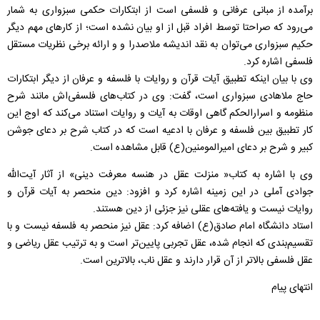
برآمده از مبانی عرفانی و فلسفی است از ابتکارات حکمی سبزواری به شمار
می‌رود که صراحتا توسط افراد قبل از او بیان نشده است؛ از کارهای مهم دیگر
حکیم سبزواری می‌توان به نقد اندیشه ملاصدرا و و ارائه برخی نظریات مستقل
فلسفی اشاره کرد.
وی با بیان اینکه تطبیق آیات قرآن و روایات با فلسفه و عرفان از دیگر ابتکارات
حاج ملاهادی سبزواری است، گفت: وی در کتاب‌های فلسفی‌اش مانند شرح
منظومه و اسرارالحکم گاهی اوقات به آیات و روایات استناد می‌کند که اوج این
کار تطبیق بین فلسفه و عرفان با ادعیه است که در کتاب شرح بر دعای جوشن
کبیر و شرح بر دعای امیرالمومنین(ع) قابل مشاهده است.
وی با اشاره به کتاب« منزلت عقل در هنسه معرفت دینی» از آثار آیت‌الله
جوادی آملی در این زمینه اشاره کرد و افزود: دین منحصر به آیات قرآن و
روایات نیست و یافته‌های عقلی نیز جزئی از دین هستند.
استاد دانشگاه امام صادق(ع) اضافه کرد: عقل نیز منحصر به فلسفه نیست و با
تقسیم‌بندی که انجام شده، عقل تجربی پایین‌تر است و به ترتیب عقل ریاضی و
عقل فلسفی بالاتر از آن قرار دارند و عقل ناب، بالاترین است.
انتهای پیام