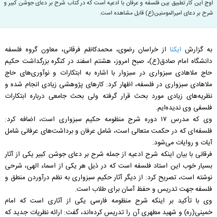
اوج این کار تطبیق بین فلسفه و عرفان با ادعیه است که در کتاب شرح بر دعای جوشن کبیر و
شرح بر دعای امیرالمومنین(ع) قابل مشاهده است.
به گزارش
ایکنا
از خراسان رضوی، محمدکاظم فرقانی، معاون گروه فلسفه
دانشگاه امام صادق(ع)، صبح امروز، هشتم اسفند در کنگره بزرگداشت حکیم
حاج ملاهادی سبزواری در سبزوار با اشاره به ابتکارات و نوآوری‌های حاج
ملاهادی سبزواری در فلسفه، اظهار کرد: کارهای پژوهشی زیادی انجام شده و
نظریه‌های زیادی مورد بحث قرار گرفته ولی بحث جامعی درباره ابتکارات
فلسفی وی ندیده‌ایم.
وی که مدرس ۱۷ دوره شرح منظومه حکیم سبزواری است، اضافه کرد:
فلسفه‌ای که در حکمت متعالی است، شامل عرفان و برداشت‌های عرفانی شامل
آیات و روایات می‌شود.
فرقانی با بیان اینکه شرح ادعیه از جمله شرح بر دعای جوشن کبیر یکی از آثار
بسیار خوب این استاد فلسفه است که در ذیل هر یکی از اسماء الهی، شرحی
نوشته است، تصریح کرد: از دیگر آثار حکیم سبزواری به نظم درآوردن منطق و
فلسفه جهت تدریس و حفظ آسان برای طلاب است.
وی با تأکید بر اینکه شرح منظومه فارسی یکی از آثاری است که امام
خمینی(ره) و شهید مطهری آن را تدریس کرده‌اند، گفت: ارائه نظریات جدید که