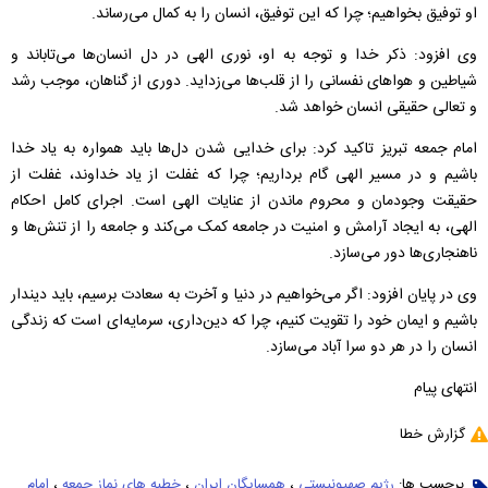
او توفیق بخواهیم؛ چرا که این توفیق، انسان را به کمال می‌رساند.
وی افزود: ذکر خدا و توجه به او، نوری الهی در دل انسان‌ها می‌تاباند و
شیاطین و هواهای نفسانی را از قلب‌ها می‌زداید. دوری از گناهان، موجب رشد
و تعالی حقیقی انسان خواهد شد.
امام جمعه تبریز تاکید کرد: برای خدایی شدن دل‌ها باید همواره به یاد خدا
باشیم و در مسیر الهی گام برداریم؛ چرا که غفلت از یاد خداوند، غفلت از
حقیقت وجودمان و محروم ماندن از عنایات الهی است. اجرای کامل احکام
الهی، به ایجاد آرامش و امنیت در جامعه کمک می‌کند و جامعه را از تنش‌ها و
ناهنجاری‌ها دور می‌سازد.
وی در پایان افزود: اگر می‌خواهیم در دنیا و آخرت به سعادت برسیم، باید دیندار
باشیم و ایمان خود را تقویت کنیم، چرا که دین‌داری، سرمایه‌ای است که زندگی
انسان را در هر دو سرا آباد می‌سازد.
انتهای پیام
گزارش خطا
برچسب ها:
رژیم صهیونیستی
،
همسایگان ایران
،
خطبه های نماز جمعه
،
امام