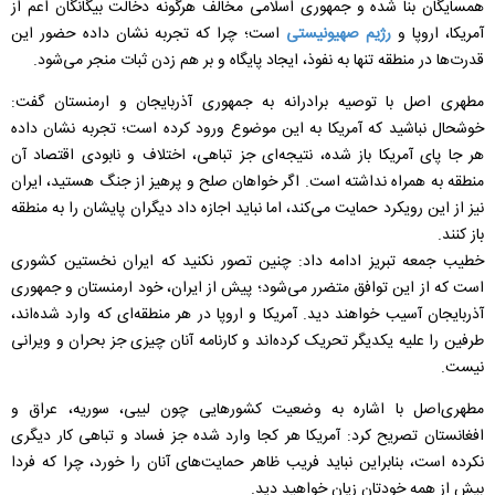
همسایگان بنا شده و جمهوری اسلامی مخالف هرگونه دخالت بیگانگان اعم از
آمریکا، اروپا و
رژیم صهیونیستی
است؛ چرا که تجربه نشان داده حضور این
قدرت‌ها در منطقه تنها به نفوذ، ایجاد پایگاه و بر هم زدن ثبات منجر می‌شود.
مطهری اصل با توصیه برادرانه به جمهوری آذربایجان و ارمنستان گفت:
خوشحال نباشید که آمریکا به این موضوع ورود کرده است؛ تجربه نشان داده
هر جا پای آمریکا باز شده، نتیجه‌ای جز تباهی، اختلاف و نابودی اقتصاد آن
منطقه به همراه نداشته است. اگر خواهان صلح و پرهیز از جنگ هستید، ایران
نیز از این رویکرد حمایت می‌کند، اما نباید اجازه داد دیگران پایشان را به منطقه
باز کنند.
خطیب جمعه تبریز ادامه داد: چنین تصور نکنید که ایران نخستین کشوری
است که از این توافق متضرر می‌شود؛ پیش از ایران، خود ارمنستان و جمهوری
آذربایجان آسیب خواهند دید. آمریکا و اروپا در هر منطقه‌ای که وارد شده‌اند،
طرفین را علیه یکدیگر تحریک کرده‌اند و کارنامه آنان چیزی جز بحران و ویرانی
نیست.
مطهری‌اصل با اشاره به وضعیت کشورهایی چون لیبی، سوریه، عراق و
افغانستان تصریح کرد: آمریکا هر کجا وارد شده جز فساد و تباهی کار دیگری
نکرده است، بنابراین نباید فریب ظاهر حمایت‌های آنان را خورد، چرا که فردا
بیش از همه خودتان زیان خواهید دید.