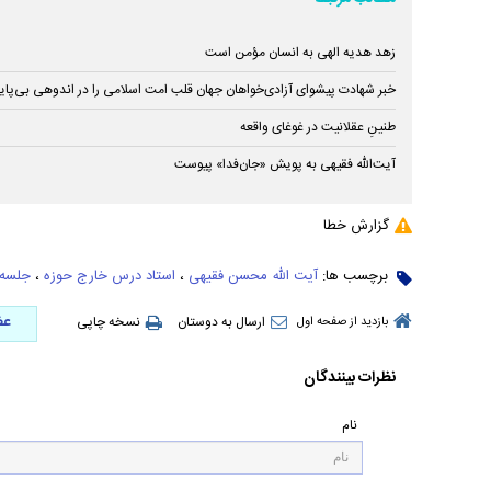
زهد هدیه الهی به انسان مؤمن است
خبر شهادت پیشوای آزادی‌خواهان جهان قلب امت اسلامی را در اندوهی بی‌پایا
طنینِ عقلانیت در غوغای واقعه
آیت‌الله فقیهی به پویش «جان‌فدا» پیوست
گزارش خطا
برچسب ها:
آیت الله محسن فقیهی
،
استاد درس خارج حوزه
،
جلسه 
عض
ارسال به دوستان
نسخه چاپی
بازدید از صفحه اول
نظرات بینندگان
نام