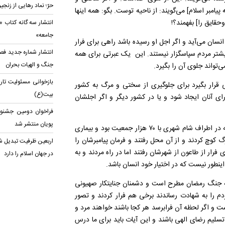
حرّ؛ نماد رهایی از زنجی
امبر اسلام] می‌گویند: از ناحیه توست. بگو: همه اینها
حقایق را] بفهمند؟!
انتشار سه گانه کتاب «ک
جامعه»
 انسان می‌آید و اگر اجل او رسیده باشد راهی برای فرار
انتشار شماره جدید فصل
یشتر مردم سپاسگزار نیستند. این یک عبرتی برای همه
جنگ و الهیات بحران
تواند جلوی آن را بگیرد.
بازخوانی مسئولیت تاری
قرار بگیرد برای جلوگیری از سختی و مرگ به کشور
بیت(ع)
 آنان ایجاد شود و یا در کشور دیگر و اگر اجلشان
فراخوان دومین جشنوا
پویان منتشر شد
استاد درس خارج حوزه علمیه گفت: در شأن نزول آیه آمده است که در اطراف شام شهری با ۷۰ هزار جمعیت بود و بیماری
گ کوچ کردند و از آن محل رفتند و فرمان پیامبرشان را
اربعین ظرفیت تبدیل ش
 فرار از طاعون از شهرشان رفتند اما در راه مردند و به
در جهان اسلام را دارد
 اینطور نیست که در اختیار خود انسان باشد.
له جنگ رمضان مطرح است و دشمنان جنایتکار صهیونی
 را به شهادت رساندند برخی هم فرار کردند و تصور
ست و اگر لحظه آن فرابرسد هر کجا باشند خواهند مرد و
تسلیم رضای الهی باشند و این آیات باید برای ما درس