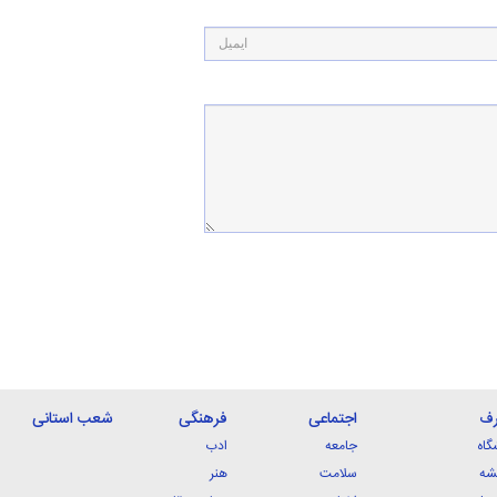
رف
اجتماعی
فرهنگی
شعب استانی
گاه
جامعه
ادب
شه
سلامت
هنر