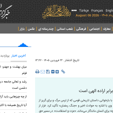
Türkçe
Français
Engl
معارف
اجتماعی
فرهنگی
شعب استانی
چندرسانه ای
عکس
بازار
آخرین اخبار
پربازدید
تاریخ انتشار :
۲۲ فروردين ۱۴۰۵ - ۱۳:۴۶
میان بهشت و جهنم؛ ان
فیلم
رشد و تعالی جامعه دین
دشمن است
ابر اراده الهی است
از چه چیزهایی باید آزاد
م در جلسه تفسیر آیه ۲۴۳ سوره مبارکه بقره، با بازخوانی داستان تاریخی قومی که از ترس مرگ و برای گریز از
آیا تاریخ همیشه با اکث
ی با اشاره به حوادث اخیر و «جنگ رمضان» تأکید کرد: فرار از
چه برای انسان ماندگار می‌ماند، «عزت و استقامت» در مسیر حق