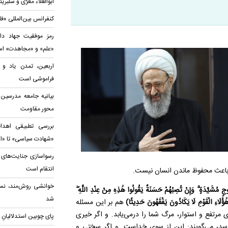
ابوالعلاء معَرّی و سلب
کنفرانس بین‌المللی «ف
رمز موفقیت جهاد دا
«علم» و «مجاهدت» ا
اربعین، تمدن یاد و 
فراموشی است
بیانیه‌ جامعه مدرسین 
محور مقاومت
بررسی تطبیقی اهداف
«شهادت سیاسی» تا «اع
رسواسازی جنایت‌های د
انتقام است
رگ باعث محفوظ ماندن انسان نیست.
خوانشی روش‌مند، نس
رُوجٍ مُشَيَّدَةٍ ۗ وَإِنْ تُصِبْهُمْ حَسَنَةٌ يَقُولُوا هَٰذِهِ مِنْ عِنْدِ اللَّهِ ۖ
شد
َٰؤُلَاءِ الْقَوْمِ لَا يَكَادُونَ يَفْقَهُونَ حَدِيثًا)
هم بر این مسئله
 مرتفع و استوار، مرگ شما را درمی‌یابد. و اگر خیری
پای چوبین استدلالیانِ 
رسد، می‌گویند: این از سوی خداست. و اگر سختی و