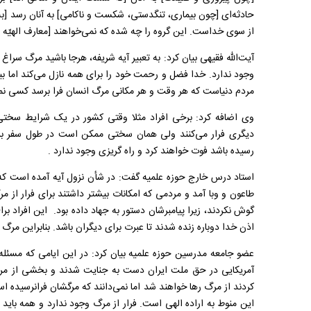
حادثه‌ای [چون بیماری، تنگدستی، شکست و ناکامی] به آنان رسد [به پی
از سوی خداست. این گروه را چه شده که نمی‌خواهند [معارف الهیّه و
آیت‌الله فقیهی بیان کرد: به تعبیر آیه شریفه، هرجا باشید مرگ سراغ
وجود ندارد. خدا فضل و رحمت خود را برای همه نازل می‌کند اما ب
مردم دنیاست که هر وقت و هر مکانی مرگ انسان فرا برسد کسی نمی‌
وی اضافه کرد: برخی افراد مثلا وقتی کشور در یک شرایط سختی 
دیگری فرار می‌کنند ولی همان سختی ممکن است در طول سفر برای
رسیده باشد فوت خواهند کرد و راه گریزی وجود ندارد .
طاعون و وبا آمد و مردمی که امکانات بیشتر داشتند برای فرار از مر
گوش نکردند، زیرا پیامبرشان دستور به جهاد داده بود. این افراد برای
اذن خدا دوباره زنده شدند تا عبرت برای دیگران باشد. بنابراین مرگ
عضو جامعه مدرسین حوزه علمیه بیان کرد: در این ایامی که مسئ
آمریکایی در حق ملت ایران دست به جنایت شدند و بخشی از مردم
کردند از مرگ رها خواهند شد اما نمی‌دانند که مرگشان فرانرسیده ا
این منوط به اراده الهی است. فرار از مرگ وجود ندارد و همه باید 