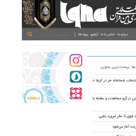
.
.
.
درباره ما
تماس با ما
آرشیو
پیوندها
 ها
پربحث ترین عناوین
تخاب شجاعانه حر در کربلا +
ی در گرو مجاهدت و مقابله با
 شوی تا «حُرِ امروز» باشی
ریت آغاز می‌شود