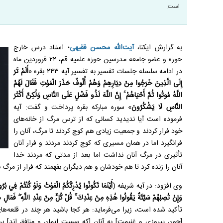
است.
به گزارش ایکنا،
آیت‌الله محسن فقیهی
؛ استاد درس خارج
حوزه و عضو جامعه مدرسین حوزه علمیه قم، ۲۲ فروردین‌ ماه
در ادامه سلسله جلسات تفسیر به تفسیر آیه ۲۴۳ بقره «
أَلَمْ تَرَ
إِلَى الَّذِينَ خَرَجُوا مِنْ دِيَارِهِمْ وَهُمْ أُلُوفٌ حَذَرَ الْمَوْتِ فَقَالَ لَهُمُ
اللَّهُ مُوتُوا ثُمَّ أَحْيَاهُمْ ۚ إِنَّ اللَّهَ لَذُو فَضْلٍ عَلَى النَّاسِ وَلَٰكِنَّ أَكْثَرَ
النَّاسِ لَا يَشْكُرُونَ
» سوره مبارکه بقره پرداخت و گفت: آیه
فرموده است آیا ندیدید کسانی که از ترس مرگ از خانه‌های
خود فرار کردند و جمعیت زیادی هم کوچ کردند تا مرگ، آنان را
فرانگیرد اما در همان مسیری که کوچ کردند مردند و فرار آنان
تأثیری در مرگ آنان نداشت اما بعد از مدتی که مردند خدا
آنان را زنده کرد تا هم خودشان و هم دیگران بفهمند که فرار از م
وی افزود: در آیه شریفه (
أَيْنَمَا تَكُونُوا يُدْرِكْكُمُ الْمَوْتُ وَلَوْ كُنْتُمْ فِي بُ
وَإِنْ تُصِبْهُمْ سَيِّئَةٌ يَقُولُوا هَٰذِهِ مِنْ عِنْدِكَ ۚ قُلْ كُلٌّ مِنْ عِنْدِ اللَّهِ ۖ فَمَالِ ه
تأکید شده است، زیرا می‌فرماید: هر کجا باشید هر چند در قلعه‌های
[چون پیروزی و غنیمت] به آنان [که سست ایمان و منافق اند] ب