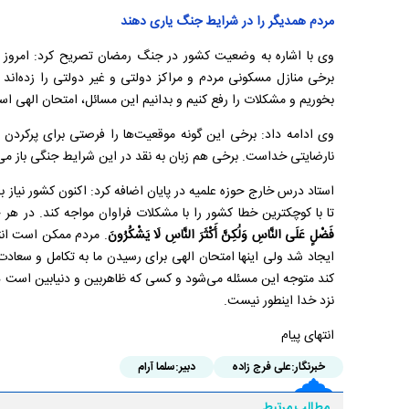
مردم همدیگر را در شرایط جنگ یاری دهند
وی با اشاره به وضعیت کشور در جنگ رمضان تصریح کرد: امروز
برخی منازل مسکونی مردم و مراکز دولتی و غیر دولتی را زده‌اند و
بخوریم و مشکلات را رفع کنیم و بدانیم این مسائل، امتحان الهی است 
وی ادامه داد: برخی این گونه موقعیت‌ها را فرصتی برای پرکردن
نارضایتی خداست. برخی هم زبان به نقد در این شرایط جنگی باز م
استاد درس خارج حوزه علمیه در پایان اضافه کرد: اکنون کشور نیا
تا با کوچکترین خطا کشور را با مشکلات فراوان مواجه کند. در هر 
فَضْلٍ عَلَى النَّاسِ وَلَٰكِنَّ أَكْثَرَ النَّاسِ لَا يَشْكُرُونَ
. مردم ممکن است انتق
ایجاد شد ولی اینها امتحان الهی برای رسیدن ما به تکامل و سعاد
کند متوجه این مسئله می‌شود و کسی که ظاهربین و دنیابین است ه
نزد خدا اینطور نیست.
انتهای پیام
خبرنگار:
علی فرج زاده
دبیر:
سلما آرام
مطالب مرتبط