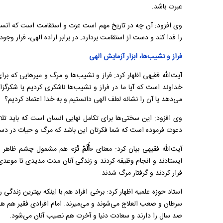
عبرت باشد.
وی افزود: آن چه در تاریخ مهم است عزت و استقامت است که انسا
را فدا کند و دست از استقامت بردارد. در برابر اراده الهی، فرار 
فراز و نشیب‌ها، ابزار آزمایش الهی
آیت‌الله فقیهی اظهار کرد: فراز و نشیب‌ها و مرگ و میرهایی که برا
خداوند است که آیا ما در فراز و نشیب‌ها ناشکری کردیم یا شکرگزا
می‌دهد یا آن را نشانه لطف الهی دانستیم و به خدا اعتماد کردیم؟
وی افزود: این سختی‌ها برای تکامل نهایی انسان است که باید تلا
دعوت فرموده است که شما فکرتان این باشد که مرگ و حیات در دس
آیت‌الله فقیهی بیان کرد: معنای «
أَلَمْ تَرَ
» هم مشمول چشم ظاهر و 
ایستادند و انجام وظیفه کردند و زندگی آنان مدت مدیدی تا موعد
فرار کردند و گرفتار مرگ شدند.
استاد حوزه علمیه اظهار کرد: برخی افراد هم با اینکه بهترین زندگی ر
سرطان و صعب العلاج می‌شوند و می‌میرند. امام افرادی فقیر هم هست
صد سال را دارند و سعادت دنیا و آخرت هم نصیب آنان می‌شود.