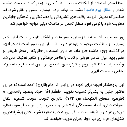
معنا است. استفاده از امکانات جدید و هنر آیینی تا زمانی‌که در خدمت تعظیم
شعائر و
انتقال پیام عاشورا
باشد، می‌تواند نوعی نوسازی مشروع تلقی شود، اما
هنگامی‌که نمایش ثروت، رقابت‌های تشریفاتی یا مصرف‌گرایی فرهنگی جایگزین
معنویت شود با نوعی نفوذ منطق تجمل در مناسک دینی مواجه خواهیم شد.
پوراسماعیل با اشاره به تمایز میان جوهر سنت و اشکال تاریخی سنت اظهار کرد:
بسیاری از مناقشات موجود درباره عزاداری ناشی از این تصور است که هر آنچه
در گذشته وجود داشته جزو ذات عزاداری است، در حالی‌که از منظر تاریخی و
فقهی باید میان عناصر هویتی و ثابت با عناصر فرهنگی و متغیر تفکیک قائل شد
و آنچه باید حفظ شود روح و کارکردهای بنیادین عزاداری است، از جمله پیوند
عاطفی با حجت الهی.
این پژوهشگر افزود: برای نمونه در روایتی از امام باقر(ع) آمده است که در روز
عاشورا چنین به یکدیگر تسلیت بگویید: «أعظَمَ اللهُ اجورَنا بمصابِنا بالحسین…»
(طوسی، مصباح المتهجد، ص ۷۷۲)
. بنابراین تقویت هویت شیعی، انتقال
معرفت دینی، ایجاد همبستگی اجتماعی و مردمی بودن مراسم از سرمایه‌های
تاریخی عزاداری شیعه است و اگر این عناصر تضعیف شوند حتی پیشرفته‌ترین
شکل‌های عزاداری نیز دچار بحران هویت خواهند شد.