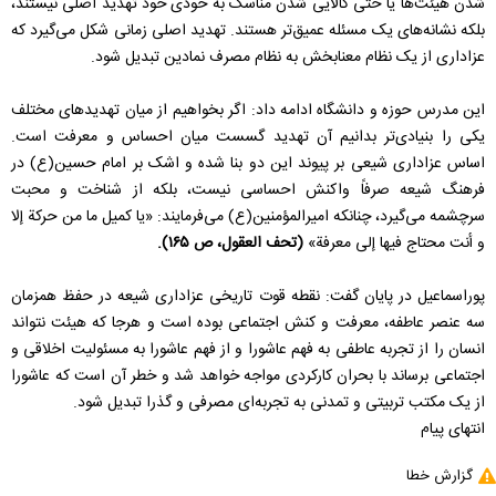
شدن هیئت‌ها یا حتی کالایی شدن مناسک به خودی خود تهدید اصلی نیستند،
بلکه نشانه‌های یک مسئله عمیق‌تر هستند. تهدید اصلی زمانی شکل می‌گیرد که
عزاداری از یک نظام معنابخش به نظام مصرف نمادین تبدیل شود.
این مدرس حوزه و دانشگاه ادامه داد: اگر بخواهیم از میان تهدیدهای مختلف
یکی را بنیادی‌تر بدانیم آن تهدید گسست میان احساس و معرفت است.
اساس عزاداری شیعی بر پیوند این دو بنا شده و اشک بر امام حسین(ع) در
فرهنگ شیعه صرفاً واکنش احساسی نیست، بلکه از شناخت و محبت
سرچشمه می‌گیرد، چنانکه امیرالمؤمنین(ع) می‌فرمایند: «یا کمیل ما من حرکة إلا
و أنت محتاج فیها إلى معرفة»
(تحف العقول، ص ۱۶۵).
پوراسماعیل در پایان گفت: نقطه قوت تاریخی عزاداری شیعه در حفظ همزمان
سه عنصر عاطفه، معرفت و کنش اجتماعی بوده است و هرجا که هیئت نتواند
انسان را از تجربه عاطفی به فهم عاشورا و از فهم عاشورا به مسئولیت اخلاقی و
اجتماعی برساند با بحران کارکردی مواجه خواهد شد و خطر آن است که عاشورا
از یک مکتب تربیتی و تمدنی به تجربه‌ای مصرفی و گذرا تبدیل شود.
انتهای پیام
گزارش خطا