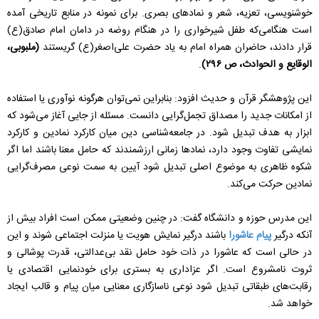
خوشنویسی، تعزیه، شعر و نمادهای بصری. برای نمونه در منابع تاریخی آمده
است هنگامی‌که طفل شیرخواری را در هنگام روضه در دامان امام صادق(ع)
قرار دادند، حاضران همراه امام به یاد حضرت علی‌اصغر(ع) گریستند
(ملبوبی،
الوقایع و الحوادث، ص ۲۹۶)
.
این پژوهشگر قرآن و حدیث افزود: بنابراین نمی‌توان هرگونه نوآوری یا استفاده
از امکانات جدید را مصداق تجمل‌گرایی دانست. مسئله از جایی آغاز می‌شود که
ابزار به هدف تبدیل شود. در جامعه‌شناسی دین میان کارکرد نمادین و کارکرد
نمایشی تفاوت وجود دارد، نمادها زمانی ارزشمندند که حامل معنا باشند اما اگر
شکوه ظاهری به موضوع اصلی تبدیل شود آیین به سمت نوعی مصرف‌گرایی
نمادین حرکت می‌کند.
این مدرس حوزه و دانشگاه گفت: در چنین وضعیتی ممکن است افراد بیش از
آنکه درگیر
پیام عاشورا
باشند درگیر نمایش هویت یا منزلت اجتماعی شوند و این
در حالی است که عاشورا در ذات خود حامل نقد بی‌عدالتی، قدرت پوشالی و
ثروت نامشروع است. اگر عزاداری به بستری برای خودنمایی اقتصادی یا
رقابت‌های طبقاتی تبدیل شود نوعی ناسازگاری معنایی میان پیام و قالب ایجاد
خواهد شد.