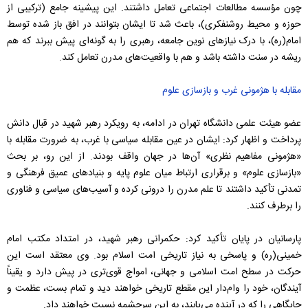
چون مؤسسه مطالعات اجتماعی تعامل داشتند. این پیشینه جامع (ترکیبی از
حوزه و محیط روشنفکری)، باعث شد تا ایشان بتوانند در افق باز شده توسط
امام(ره)، با درک نیازهای نوین جامعه، رهبری را به گونه‌ای پیش ببرند که هم
ریشه در سنت داشته باشد و هم با واقعیت‌های مدرن تعامل کند.
مقابله با هژمونی غرب و بازسازی علوم
عضو هیئت علمی دانشگاه تهران در ادامه، به رویکرد رهبر شهید در قبال دانش
پرداخت و اظهار کرد: ایشان در عین مقابله سیاسی با غرب، به ضرورت مقابله با
«هژمونی مفاهیم نظری» آن‌ها در جهان واقف بودند. از این رو، بر بحث
«بازسازی علوم» و برقراری ارتباط میان علوم پایه و بنیادهای عمیق فرهنگی و
تمدنی تأکید داشتند تا علم مدرن را درونی کرده و آسیب‌های سیاسی و فناوری
را برطرف کنند.
پارسانیان در پایان تأکید کرد: حکمرانی رهبر شهید، در امتداد مکتب امام
خمینی(ره) و پاسخی به نیاز تاریخی امت اسلام بود. وی معتقد است این
حرکت در سطح امت اسلامی و جهانی، امواج قوی‌تری در پیش دارد و یقیناً
آیندگان، خود را وام‌دار این مقطع تاریخی خواهند دید و تمام بست، عظمت و
جایگاهی را که در آینده می‌یابند، به این سرچشمه نسبت خواهند داد.