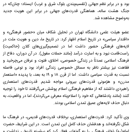
بود و در برابر نظم جهانی (تقسیم‌بندی بلوک شرق و غرب) ایستاد؛ چنان‌که در
جنگ هشت ساله، هماهنگی قدرت‌های جهانی در برابر این هویت جدید
به‌وضوح مشاهده شد.
عضو هیئت علمی دانشگاه تهران در تحلیل شکاف میان «حضور فرهنگی» و
«اقتدار سیاسی» در تاریخ اسلام اظهار کرد:
در تاریخ ما، دین و هویت ملت در
لایه‌های فرهنگی حضور داشت اما در تصمیم‌گیری‌های کلان (حاکمیت)
راست‌قامت نبود و به اسارت درآمد (مانند حملات مغول). در آن دوران، دفاع از
فرهنگ اسلامی عمدتاً در زندگی خصوصی، اخلاق، فتوت و عرفان می‌چرخید و
فقاهت نیز بیشتر ناظر به مسائل خصوصی زندگی افراد بود و نوعی فاصله
نسبت به قدرت سیاسی داشت.
اما از قرن ۱۸ و ۱۹ به بعد، با پدیده «استعمار
مدرن» و هژمونی قدرت‌های بیرونی مواجه شدیم. قدرت‌های استعماری
راهبردی داشتند که از مفاهیم فرهنگی اسلام پوشش می‌گرفتند تا خود را توجیه
کنند (مانند پادشاهانی که خود را اسلام‌پناه معرفی می‌کردند)، اما در واقعیت، به
دنبال حذف لایه‌های عمیق تمدن اسلامی بودند.
وی تأکید کرد: قدرت‌های استعماری، برخلاف قدرت‌های قدیمی، در فرهنگ ما
شکل نگرفته‌اند و هدفشان حذف کامل این تمدن است. در این شرایط، حضرت
امام(ره) ذخایر فرهنگی را به گونه‌ای فعال کرد که پیشینه تاریخی نداشت و