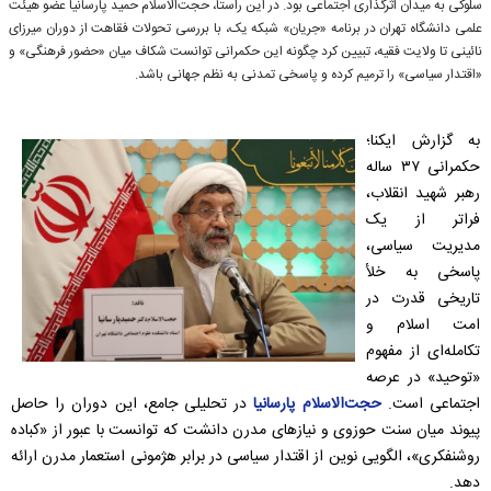
سلوکی به میدان اثرگذاری اجتماعی بود. در این راستا، حجت‌الاسلام حمید پارسانیا عضو هیئت
علمی دانشگاه تهران در برنامه «جریان» شبکه یک، با بررسی تحولات فقاهت از دوران میرزای
نائینی تا ولایت فقیه، تبیین کرد چگونه این حکمرانی توانست شکاف میان «حضور فرهنگی» و
«اقتدار سیاسی» را ترمیم کرده و پاسخی تمدنی به نظم جهانی باشد.
به گزارش ایکنا؛
حکمرانی ۳۷ ساله
رهبر شهید انقلاب،
فراتر از یک
مدیریت سیاسی،
پاسخی به خلأ
تاریخی قدرت در
امت اسلام و
تکامله‌ای از مفهوم
«توحید» در عرصه
اجتماعی است.
حجت‌الاسلام پارسانیا
در تحلیلی جامع، این دوران را حاصل
پیوند میان سنت حوزوی و نیازهای مدرن دانشت که توانست با عبور از «کباده
روشنفکری»، الگویی نوین از اقتدار سیاسی در برابر هژمونی استعمار مدرن ارائه
دهد.