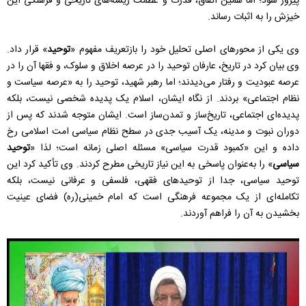
پیروز شود؛ اما همین اتفاق، قدرت و عظمت ریشه‌های تاریخی و فرهنگی این
خیزش را به اثبات رساند.
وی یکی از محورهای اصلی تحلیل خود را بازتعریف مفهوم «
توحید
» قرار داد.
وی بیان کرد در تاریخ، عارفان توحید را در عرصه اخلاق و سلوک، و فقها آن را در
عرصه عبودیت و رفتار می‌دیدند؛ اما رهبر شهید، توحید را به «عرصه سیاست و
نظام اجتماعی» بردند. از نگاه ایشان، اسلام یک پدیده شخصی نیست، بلکه
پدیده‌ای اجتماعی، تاریخ‌ساز و تمدن‌ساز است. ایشان متوجه شدند که پس از
دوران نبوت و مدینه، یک آسیب جدی در سطح نظام سیاسی امت اسلامی رخ
داده و این «کمبود قدرت سیاسی» مسئله اصلی زمانه است؛ لذا «
توحید
سیاسی
» را به‌عنوان پاسخی به این نیاز تاریخی مطرح کردند. وی تأکید کرد این
توحید سیاسی، جدا از توحیدهای فقهی، فلسفی و عرفانی نیست، بلکه
تکامله‌ای از یک مجموعه فرهنگی است که امام خمینی(ره) فضای عینیت
بخشیدن به آن را فراهم آوردند.