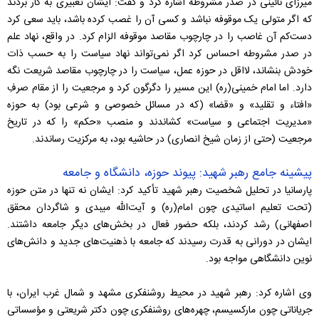
میرزای نائینی در صدر مشروطه اشاره کرد و گفت: ایشان تعبیری به کار بردند
که اگر متولی یک موقوفه نباشد و کسی آن را غصب کرده باشد، باید سعی کرد
دست‌کم آن غاصب را در چارچوب مقاصد موقوفه الزام کرد. در واقع، نهاد علم
در صدر مشروطه احساس کرد اگر نمی‌تواند نهاد سیاست را به حسب ذات
خودش بنشاند، لااقل در حوزه عمل، سیاست را در چارچوب مقاصد شریعت نگه
دارد. اما امام خمینی(ره) این مسیر را دگرگون کرد و مرجعیت را از مقام صرفِ
«افتاء و تقلید» و «قضا» (که در مسائل خصوصی و شرعی بود) به حوزه
«مدیریت اجتماعی و سیاست» کشاندند و منصب «حکم» را که در تاریخ
مرجعیت (حتی از زمان شیخ انصاری) در حاشیه بود، به مرکزیت رساندند.
پیشینه جامع رهبر شهید: پیوند حوزه، دانشگاه و جامعه
پارسانیا در تحلیل شخصیت رهبر شهید تأکید کرد: ایشان نه تنها در متن حوزه
(تحت تعلیم اساتیدی چون امام(ره) و آیت‌الله میبدی و شاگردان محقق
اصفهانی) رشد کردند، بلکه حضور فعال در بخش‌های دیگر جامعه داشتند.
ایشان در دورانی به قدرت رسیدند که جامعه با ذهنیت‌های جدید و دانش‌های
نوین دانشگاهی مواجه بود.
وی اشاره کرد: رهبر شهید در محیط روشنفکری مشهد و شمال غرب ایران، با
جریاناتی چون مارکسیسم، چهره‌های روشنفکری چون دکتر شریعتی و مؤسساتی