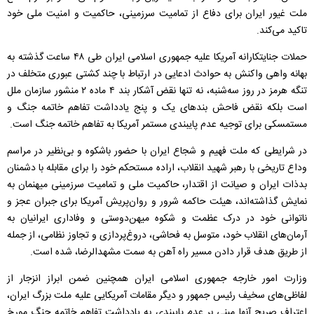
ملت غیور ایران برای دفاع از تمامیت سرزمینی، حاکمیت و امنیت ملی خود
تاکید می‌کند.
حملات جنایتکارانه آمریکا علیه جمهوری اسلامی ایران طی ۴۸ ساعت گذشته به
بهانه واهی واکنش به حوادث ادعایی در ارتباط با چند کشتی عبوری متخلف در
تنگه هرمز در روز سه‌شنبه، نه تنها نقض آشکار بند ۴ ماده ۲ منشور سازمان ملل
است بلکه نقض فاحش بندهای یک و پنج یادداشت تفاهم خاتمه جنگ و
مستمسکی برای توجیه عدم پایبندی مستمر آمریکا به تفاهم خاتمه جنگ است.
در شرایطی که ملت فهیم و شجاع ایران با حضور باشکوه و بی‌نظیر در مراسم
وداع تاریخی با رهبر شهید انقلاب، اراده مستحکم خود را برای مقابله با دشمنان
بدذات ایران و صیانت از اقتدار، حاکمیت ملی و تمامیت سرزمینی میهنمان به
نمایش گذاشته‌اند، هیئت حاکمه شرور و روان‌پریش آمریکا برای جبران عجز و
ناتوانی خود در درک عظمت و شکوه میهن‌دوستی و وفاداری ایرانیان به
آرمان‌های انقلاب خود، متوسل به فحاشی، دروغ‌پردازی و تجاوز نظامی، از جمله
از طریق هدف قرار دادن مسیر راه آهن به سمت مشهدالرضا، شده است.
وزارت امور خارجه جمهوری اسلامی ایران همچنین ضمن ابراز انزجار از
لفاظی‌های سخیف رئیس جمهور و دیگر مقامات آمریکایی علیه ملت بزرگ ایران،
اعتراف صریح آنها مبنی بر عدم پایبندی به یادداشت تفاهم خاتمه جنگ مورخ