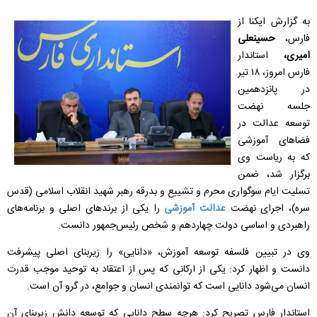
به گزارش ایکنا از
فارس،
حسینعلی
امیری،
استاندار
فارس امروز، ۱۸ تیر
در پانزدهمین
جلسه نهضت
توسعه عدالت در
فضاهای آموزشی
که به ریاست وی
برگزار شد، ضمن
تسلیت ایام سوگواری محرم و تشییع و بدرقه رهبر شهید انقلاب اسلامی (قدس
سره)، اجرای نهضت
عدالت آموزشی
را یکی از برندهای اصلی و برنامه‌های
راهبردی و اساسی دولت چهاردهم و شخص رئیس‌جمهور دانست.
وی در تبیین فلسفه توسعه آموزش، «دانایی» را زیربنای اصلی پیشرفت
دانست و اظهار کرد: یکی از ارکانی که پس از اعتقاد به توحید موجب قدرت
انسان می‌شود دانایی است که توانمندی انسان و جوامع، در گرو آن است.
استاندار فارس تصریح کرد: هرچه سطح دانایی که توسعه دانش زیربنای آن