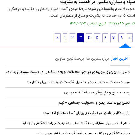
سپاه پاسداران؛ مکتبی در خدمت به بشریت
حجت‌الاسلام والمسلمین سیدعلیرضا عبادی گفت: سپاه پاسداران مکتب و فرهنگی
است که در خدمت به بشریت و دفاع از مظلومان است.
کد خبر: ۴۲۷۷۷۸۵ تاریخ انتشار : ۱۴۰۴/۰۲/۰۲
<
۱
۲
۳
۴
۵
۶
۷
۸
>
آخرین اخبار
پربازدیدترین ها
پربحث ترین عناوین
درمان ناباروری و سلول‌های بنیادی؛ نقطه‌قوت جهاددانشگاهی در خدمت مستقیم به مردم
موساد مقامات اطلاعاتی خود را به دلیل شکست در ارتباط با ایران برکنار کرد
وحدت، صلح و یکپارچگی؛ مدینه فاضله مهدوی
تجلی پیوند علم، ایمان و مسئولیت اجتماعی + فیلم
راز ماندگاری عاشورا در ظرفیت بی‌پایان کشف معنا نهفته است
نظام اسلامی برای مقابله با جنگ شناختی به ظرفیت جهاددانشگاهی نیاز دارد
جهاد دانشگاهی در تقویت هویت فرهنگی جامعه نقش مهمی دارد