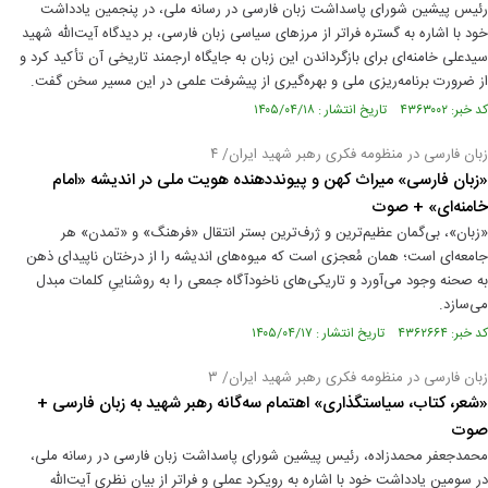
رئیس پیشین شورای پاسداشت زبان فارسی در رسانه ملی، در پنجمین یادداشت
خود با اشاره به گستره فراتر از مرزهای سیاسی زبان فارسی، بر دیدگاه آیت‌الله شهید
سیدعلی خامنه‌ای برای بازگرداندن این زبان به جایگاه ارجمند تاریخی آن تأکید کرد و
از ضرورت برنامه‌ریزی ملی و بهره‌گیری از پیشرفت علمی در این مسیر سخن گفت.
کد خبر: ۴۳۶۳۰۰۲ تاریخ انتشار : ۱۴۰۵/۰۴/۱۸
زبان فارسی در منظومه فکری رهبر شهید ایران/ ۴
«زبان فارسی» میراث کهن و پیونددهنده هویت ملی در اندیشه «امام
خامنه‌ای» + صوت
«زبان»، بی‌گمان عظیم‌ترین و ژرف‌ترین بستر انتقال «فرهنگ» و «تمدن» هر
جامعه‌ای است؛ همان مُعجزی است که میوه‌های اندیشه را از درختان ناپیدای ذهن
به صحنه وجود می‌آورد و تاریکی‌های ناخودآگاه جمعی را به روشناییِ کلمات مبدل
می‌سازد.
کد خبر: ۴۳۶۲۶۶۴ تاریخ انتشار : ۱۴۰۵/۰۴/۱۷
زبان فارسی در منظومه فکری رهبر شهید ایران/ ۳
«شعر، کتاب، سیاستگذاری» اهتمام سه‌گانه رهبر شهید به زبان فارسی +
صوت
محمدجعفر محمدزاده، رئیس پیشین شورای پاسداشت زبان فارسی در رسانه ملی،
در سومین یادداشت خود با اشاره به رویکرد عملی و فراتر از بیان نظری آیت‌الله