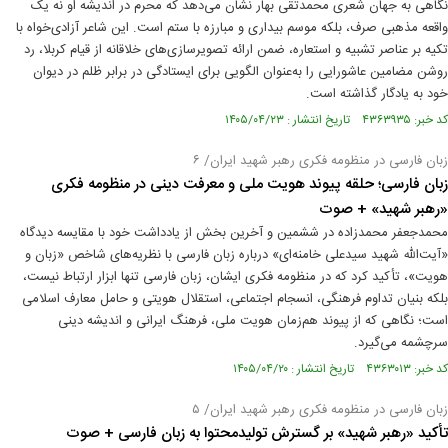
نگاهی به جهان شعری محمدتقی بهار نشان می‌دهد که محرم در اندیشه او نه یک
واقعه مذهبی صرف، بلکه موسم بیداری و مبارزه با ستم است. این شاعر آزادی‌خواه با
تکیه بر عناصر تشبیه و استعاره، ضمن ارائه تصویرسازی‌های خلاقانه از قیام کربلا، رد
روشن مضامین عاشورایی را به‌عنوان الگویی برای ایستادگی در برابر ظلم در دیوان
خود به یادگار گذاشته است.
کد خبر: ۴۳۶۳۹۳۵ تاریخ انتشار : ۱۴۰۵/۰۴/۲۳
زبان فارسی در منظومه فکری رهبر شهید ایران/ ۶
زبان فارسی؛ حلقه پیوند هویت ملی و معرفت دینی در منظومه فکری
«رهبر شهید» + صوت
محمدجعفر محمدزاده در ششمین و آخرین بخش از یادداشت خود با مقایسه دیدگاه
«آیت‌الله شهید سیدعلی خامنه‌ای» درباره زبان فارسی با نظریه‌های شاخص «زبان و
هویت»، تأکید کرد که در منظومه فکری ایشان، زبان فارسی تنها ابزار ارتباط نیست،
بلکه بنیان تداوم فرهنگی، انسجام اجتماعی، استقلال هویتی و حامل معارف اسلامی
است؛ نگاهی که از پیوند هم‌زمان هویت ملی، فرهنگ ایرانی و اندیشه دینی
سرچشمه می‌گیرد.
کد خبر: ۴۳۶۳۰۱۳ تاریخ انتشار : ۱۴۰۵/۰۴/۲۰
زبان فارسی در منظومه فکری رهبر شهید ایران/ ۵
تأکید «رهبر شهید» بر گسترش تولیدمحتوا به زبان فارسی + صوت