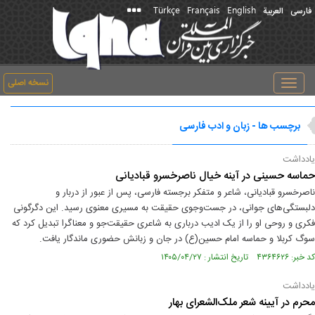
Türkçe
Français
English
فارسی
العربیة
نسخه اصلی
Toggle
navigation
برچسب ها - زبان و ادب فارسی
یادداشت
حماسه حسینی در آینه خیال ناصرخسرو قبادیانی
ناصرخسرو قبادیانی، شاعر و متفکر برجسته فارسی، پس از عبور از دربار و
دلبستگی‌های جوانی، در جست‌وجوی حقیقت به مسیری معنوی رسید. این دگرگونی
فکری و روحی او را از یک ادیب درباری به شاعری حقیقت‌جو و معناگرا تبدیل کرد که
سوگ کربلا و حماسه امام حسین(ع) در جان و زبانش حضوری ماندگار یافت.
کد خبر: ۴۳۶۴۶۲۶ تاریخ انتشار : ۱۴۰۵/۰۴/۲۷
یادداشت
محرم در آیینه شعر ملک‌الشعرای بهار