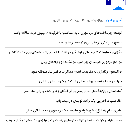
۱
۲
>
آخرین اخبار
پربازدیدترین ها
پربحث ترین عناوین
توسعه زیرساخت‌های مرز مهران باید متناسب با ظرفیت ۸ میلیون تردد سالانه باشد
بسیج سازندگی فرصتی برای توسعه لرستان است
برگزاری مسابقات کتاب‌خوانی فرهنگی در لشگر ۸۴ خرم‌آباد با همکاری جهاددانشگاهی
مواضع مزدوران عربستان زیر ضرب موشک‌ها و پهپادهای یمن
فراکسیون وفاداری به مقاومت لبنان: مذاکرات با اسرائیل متوقف شود
جهاد در میدان نفس؛ روایت‌هایی از زندگی شهید عباس بابایی
آماده‌سازی پارکینگ‌های حرم رضوی برای اسکان زائران دهه پایانی ماه صفر
آغاز عملیات اجرایی یک واحد تولیدی در میاندوآب
«ایران امام رضا (ع)؛ خون‌خواه و جان‌فدا» شعار محوری دهه پایانی صفر
محفل قرآنی هیئت عاشقان ثارالله متوسلین به حضرت زهرا (س) در مشهد برگزار می‌شود