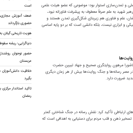
ر ملی و تمدن‌سازی استوار بود؛ موضوعی که عضو هیئت علمی
است
 رهبر شهید به علم صرفاً معطوف به پیشرفت فناورانه نبود،
ضعف آموزش مجازی، دا
شان، علم و فناوری هم زیربنای شکل‌گیری تمدن هستند و
حضوری بازگرداند
کنیکی و ابزاری نیست، بلکه دانشی است که بر دو پایه اساسی
هویت تاریخی گیلان به
دنیاگرایی؛ ریشه سقوط‌
حضور نوجوان روشندل 
وایت‌ها
عربستان
 عاشورا مرهون روایتگری صحیح و جهاد تبیین حضرت
خلاقیت دانش‌آموزان ب
ر عصر رسانه‌ها و جنگ روایت‌ها بیش از هر زمان دیگری
دید ضرورت دارد.
بگیرد
تاکید استاندار مرکزی 
رمضان
ری‌های ارتباطی تأکید کرد: نقش رسانه در جنگ شناختی کمتر
د تسخیر ذهن و قلب مردم برای دستیابی به اهدافی است که