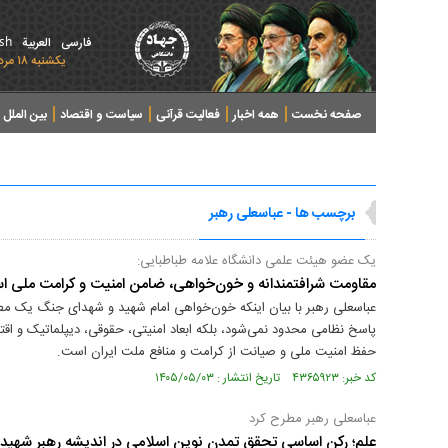
ish
فارسی
العربیة
يکشنبه ۱۸ مرداد ۱۴۰۵ - 2026 August 09
صفحه نخست
همه اخبار
فعالیت قرآنی
سیاست و اقتصاد
بین الملل
پرونده های خبری
برچسب ها - عباسعلی رهبر
یک عضو هیئت علمی دانشگاه علامه طباطبایی:
مقاومت شرافتمندانه و خون‌خواهی، ضامن امنیت و کرامت ملی 
عباسعلی رهبر با بیان اینکه خون‌خواهی امام شهید و شهدای جنگ یک مطا
پاسخ نظامی محدود نمی‌شود، بلکه ابعاد امنیتی، حقوقی، دیپلماتیک و اقتصا
حفظ امنیت ملی و صیانت از کرامت و منافع ملت ایران است.
کد خبر: ۴۳۶۵۹۲۳ تاریخ انتشار : ۱۴۰۵/۰۵/۰۳
عباسعلی رهبر مطرح کرد
علم؛ رکن اساسی تحقق تمدن نوین اسلامی در اندیشه رهبر شهید