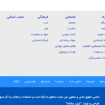
رف
اجتماعی
فرهنگی
شعب استانی
گاه
جامعه
ادب
شه
سلامت
هنر
 علمیه
اخبار عمومی
جهاد و مقاومت
 اجتماعی
سواد رسانه ای
شبکه اجتماعی
ة المصطفی العالمیه
فعالیت‌های جهادی
 و مجلات
کودک و نوجوان
ت تفسیر قرآن
 هوا
خبرنامه
تماس با ما
درباره ما
جستجو
نظرسنجی
RSS
تمامی حقوق مادی و معنوی این سایت متعلق به ایکنا است و استفاده از مطالب با ذکر منبع
طراحی و تولید:
"ایران سامانه"