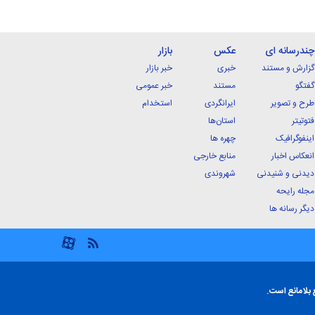
چندرسانه ای
عکس
بازار
گزارش و مستند
خبری
خبر بازار
گفتگو
مستند
خبر عمومی
طرح و تصویر
ایرانگردی
استخدام
فتوتیتر
استان‌ها
اینفوگرافیک
چهره ها
انعکاس اخبار
منابع خارجی
دیدنی و شنیدنی
شهروندی
مجله رایحه
دیگر رسانه ها
 بلامانع است.