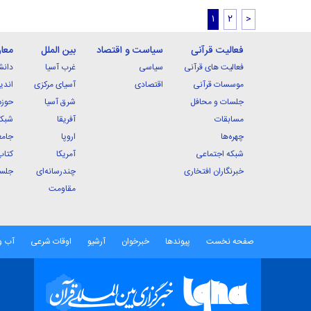
۱
۲
>
فعالیت قرآنی
سیاست و اقتصاد
بین الملل
معا
فعالیت های قرآنی
سیاسی
غرب آسیا
دانش
موسسات قرآنی
اقتصادی
آسیای مرکزی
اندی
جلسات و محافل
شرق آسیا
حوزه
مسابقات
آفریقا
شبکه
چهره‌ها
اروپا
جامع
شبکه اجتماعی
آمریکا
کتاب
خبرنگاران افتخاری
چندرسانه‌ای
جلسا
مقاومت
صفحه نخست
پیوندها
خبرخوان
آرشیو
اوقات شرعی
آب و