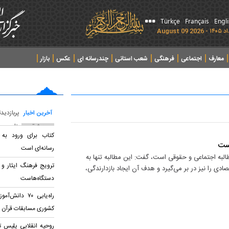
Türkçe
Français
Engl
معارف
اجتماعی
فرهنگی
شعب استانی
چندرسانه ای
عکس
بازار
آخرین اخبار
پربازدید
پربحث ترین عناوین
کتاب برای ورود به 
است
رسانه‌ای است
لبه اجتماعی و حقوقی است، گفت: این مطالبه تنها به
ترویج فرهنگ ایثار و
دی را نیز در بر می‌گیرد و هدف آن ایجاد بازدارندگی،
دستگاه‌هاست
راه‌یابی ۷۰ دا
کشوری مسابقات قرآن
روحيه انقلابی پليس ت