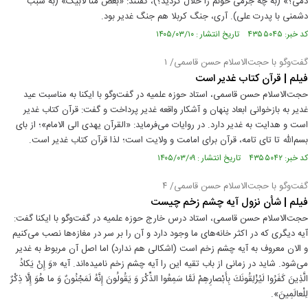
دمی؟» (به چه جرمی خونم را حلال کردید؟)، گفتند: «بغض منا لابیک» (به سبب
دشمنی با پدرت علی). آری، جنگ کربلا هم جنگ غدیر بود.
کد خبر: ۴۳۵۵۰۴۵ تاریخ انتشار : ۱۴۰۵/۰۳/۱۰
گفت‌و‌گو با حجت‌الاسلام حسن قاسمی/ ۱
فیلم | قرآن کتاب غدیر است
حجت‌الاسلام حسن قاسمی، استاد حوزه علمیه در گفت‌وگو با ایکنا به مناسبت عید
غدیر به بازخوانی ابعاد پنهان و آشکار واقعه غدیر پرداخت و گفت: قرآن کتاب غدیر
است و هدایت به غدیر دارد. در روایات می‌فرماید: «القرآن یهدی الی الامام»؛ از بای
بسم‌الله تا تای تامه، قرآن برای امامت و ولایت است؛ لذا قرآن کتاب غدیر است.
کد خبر: ۴۳۵۵۰۴۲ تاریخ انتشار : ۱۴۰۵/۰۳/۰۹
گفت‌و‌گو با حجت‌الاسلام حسن قاسمی/ ۴
فیلم | شأن نزول آیه چشم زخم چیست
حجت‌الاسلام حسن قاسمی، استاد درس خارج حوزه علمیه در گفت‌وگو با ایکنا گفت:
آیه دیگری که در اکثر خانه‌های ما وجود دارد و آن را بر سر در مغازه‌ها نصب می‌کنیم
و الان معروف به آیه چشم زخم است (اشکالی هم ندارد) اما اصل آن مربوط به غدیر
می‌شود. شاید در زمانی از باب تقیه این را آیه چشم زخم نامیده‌اند. آیه «وَ إِنْ يَكادُ
الَّذِينَ‏ كَفَرُوا لَيُزْلِقُونَكَ بِأَبْصارِهِمْ لَمَّا سَمِعُوا الذِّكْرَ وَ يَقُولُونَ إِنَّهُ لَمَجْنُونٌ‏ وَ ما هُوَ إِلَّا ذِكْرٌ
لِلْعالَمِينَ».