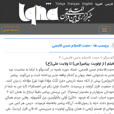
Türkçe
Français
English
فارسی
العربیة
نسخه اصلی
Toggle
navigation
برچسب ها - حجت الاسلام حسن قاسمی
گفت‌و‌گو با حجت الاسلام حسن قاسمی/ ۴
فیلم | از اولویت پیامبر(ص) تا ولایت علی(ع)
حجت‌الاسلام حسن قاسمی، استاد حوزه علمیه در گفت‌وگو با ایکنا به مناسبت عید
غدیر به بازخوانی ابعاد پنهان و آشکار واقعه غدیر پرداخته است و می‌گوید: پیامبر
اکرم(ص) پیش از آنکه جمله تاریخی «مَنْ کُنْتُ مَوْلاهُ فَهذا عَلِیٌّ مَوْلاهُ» را بیان کنند،
از جمعیت اقرار گرفتند و پرسیدند: «الستُ اولیٰ بکم من انفسکم؟» (آیا من به شما از
خودتان سزاوارتر و مقدم‌تر نیستم؟). این پرسشِ پیامبر دقیقاً ارجاع به همان آیه ۶
سوره احزاب است که فرمود: «النَّبِیُّ أَوْلى‏ بِالْمُؤْمِنینَ مِنْ أَنْفُسِهِمْ». وقتی مردم همگی
پاسخ دادند «بله یا رسول‌الله»، آن‌گاه پیامبر بلافاصله فرمودند: «پس هر کس من
مولای او هستم (یعنی با همان ویژگیِ اولویت و سرپرستی که الان اقرار کردید)، علی