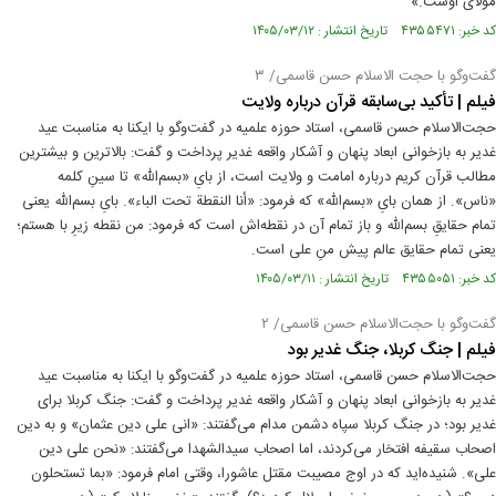
مولای اوست.»
کد خبر: ۴۳۵۵۴۷۱ تاریخ انتشار : ۱۴۰۵/۰۳/۱۲
گفت‌و‌گو با حجت الاسلام حسن قاسمی/ ۳
فیلم | تأکید بی‌سابقه قرآن درباره ولایت
حجت‌الاسلام حسن قاسمی، استاد حوزه علمیه در گفت‌وگو با ایکنا به مناسبت عید
غدیر به بازخوانی ابعاد پنهان و آشکار واقعه غدیر پرداخت و گفت: بالاترین و بیشترین
مطالب قرآن کریم درباره امامت و ولایت است، از بایِ «بسم‌الله» تا سینِ کلمه‌
«ناس». از همان بایِ «بسم‌الله» که فرمود: «أنا النقطة تحت الباء». بایِ بسم‌الله یعنی
تمام حقایقِ بسم‌الله و باز تمام آن در نقطه‌اش است که فرمود: من نقطه‌ زیرِ با هستم؛
یعنی تمام حقایق عالم پیش منِ علی است.
کد خبر: ۴۳۵۵۰۵۱ تاریخ انتشار : ۱۴۰۵/۰۳/۱۱
گفت‌و‌گو با حجت‌الاسلام حسن قاسمی/ ۲
فیلم | جنگ کربلا، جنگ غدیر بود
حجت‌الاسلام حسن قاسمی، استاد حوزه علمیه در گفت‌وگو با ایکنا به مناسبت عید
غدیر به بازخوانی ابعاد پنهان و آشکار واقعه غدیر پرداخت و گفت: جنگ کربلا برای
غدیر بود؛ در جنگ کربلا سپاه دشمن مدام می‌گفتند: «انی علی دین عثمان» و به دین
اصحاب سقیفه افتخار می‌کردند، اما اصحاب سیدالشهدا می‌گفتند: «نحن علی دین
علی». شنیده‌اید که در اوج مصیبت مقتل عاشورا، وقتی امام فرمود: «بما تستحلون