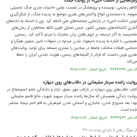
رمزگشایی از «لکنت ادبی» در روایت جنگ
کاظم رستمی، نویسنده و پژوهشگر در نشست علمی «ادبیات جاری جنگ تحمیلی
سوم»، با دسته‌بندی انواع واکنش‌های هنری جوامع به پدیده جنگ، از شکل‌گیری
نوعی «لکنت ادبی» در بازنمایی حماسه‌های ملی انتقاد کرد. وی با استناد به داده‌های
آماری کتابخانه‌های عمومی کشور، ضمن تحلیل تغییر ذائقه مخاطبان از رمان‌های
عامه‌پسند به آثار ترجمه، بر لزوم یافتن زبان مشترک با مردم تأکید کرد. رستمی
همچنین با اشاره به پدیده «مبعوث شدن مردم» در تحولات اخیر، حضور هم‌گرا و
حماسی طبقات مختلف جامعه در میادین را بستری مستعد برای تولید روایت‌های
هنری نوین دانست که فراتر از کلیشه‌های رسمی، هویت تمدنی ایران را حفظ
می‌کند.
کد خبر: ۴۳۴۷۳۳۸ تاریخ انتشار : ۱۴۰۵/۰۱/۳۰
روایت راننده سردار سلیمانی در «قاب‌های روی دیوار»
کتاب «قاب‌های روی دیوار» در بازتاب مهر، عشق، ایثار و دلدادگی خانم انجم‌شعاع در
روایت زندگی همسرش که سال‌ها راننده سردار سپهبد شهید، حاج قاسم سلیمانی
بود؛ بعد مجروح شدن، جانبازی و آسمانی شدن شوهرش به قلم اختر بیجاد منتشر
شده است.
کد خبر: ۴۳۴۴۵۳۹ تاریخ انتشار : ۱۴۰۵/۰۱/۱۶
از سوگ رهبر تا بلندای وحدت/ ۳۷