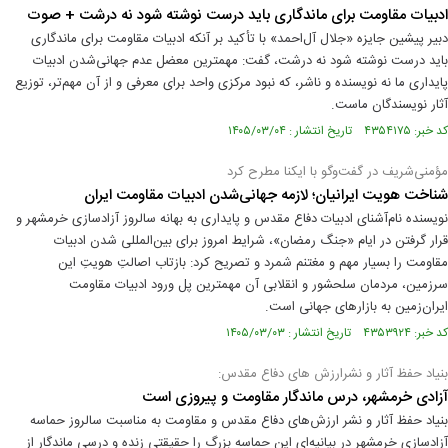
ادبیات مقاومت برای ماندگاری باید درست نوشته شود نه درشت + صوت
دبیر پیشین جایزه «جلال آل‌احمد» با تأکید بر آنکه ادبیات مقاومت برای ماندگاری
باید درست نوشته شود نه درشت، گفت: مهمترین معضل عدم جهانی‌شدن ادبیات
پایداری ما نه نویسنده و ناشر، که نبود مرکزی واحد برای معرفی و از آن مهم‌تر، توزیع
آثار نویسندگان ماست.
کد خبر: ۴۳۵۴۱۷۵ تاریخ انتشار : ۱۴۰۵/۰۳/۰۴
مؤمنی‌شریف در گفت‌وگو با ایکنا مطرح کرد
شناخت هویت ایرانیان؛ لازمه جهانی‌شدن ادبیات مقاومت ایران‌
نویسنده نام‌آشنای ادبیات دفاع مقدس و پایداری به بهانه سالروز آزادسازی خرمشهر و
قرار گرفتن در ایام «جنگ رمضان»، شرایط امروز برای بین‌المللی شدن ادبیات
مقاومت را بسیار مهم و مغتنم شمرد و تصریح کرد: بازتاب اصالتِ هویتِ این
سرزمین، مردمان سلحشور و انقلابی آن مهمترین پل ورود ادبیات مقاومت
ایران‌زمین به بازارهای جهانی است.
کد خبر: ۴۳۵۳۹۲۴ تاریخ انتشار : ۱۴۰۵/۰۳/۰۳
بنیاد حفظ‌ آثار و نشرارزش های دفاع مقدس:
آزادی خرمشهر، درس ماندگار مقاومت و پیروزی است
بنیاد حفظ‌ آثار و نشر ارزش‌های دفاع مقدس و مقاومت به مناسبت سالروز حماسه
آزادسازی خرمشهر در بیانیه‌ای این حماسه بزرگ را حقیقتی زنده و درسی ماندگار از