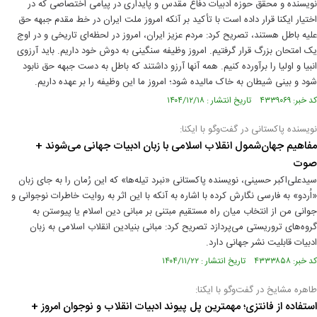
نویسنده و محقق حوزه ادبیات دفاع مقدس و پایداری در پیامی اختصاصی که در
اختیار ایکنا قرار داده است با تأکید بر آنکه امروز ملت ایران در خط مقدم جبهه حق
علیه باطل هستند، تصریح کرد: مردم عزیز ایران، امروز در لحظه‌ای تاریخی و در اوج
یک امتحان بزرگ قرار گرفتیم. امروز وظیفه سنگینی به دوش خود داریم. باید آرزوی
انبیا و اولیا را برآورده کنیم. همه آنها آرزو داشتند که باطل به دست جبهه حق نابود
شود و بینی شیطان به خاک مالیده شود؛ امروز ما این وظیفه را بر عهده داریم.
کد خبر: ۴۳۳۹۰۶۹ تاریخ انتشار : ۱۴۰۴/۱۲/۱۸
نویسنده پاکستانی در گفت‌وگو با ایکنا:
مفاهیم جهان‌شمول انقلاب اسلامی با زبان ادبیات جهانی می‌شوند +
صوت
سیدعلی‌اکبر حسینی، نویسنده پاکستانی «نبرد تیله‌ها» که این رُمان را به جای زبان
«اُردو» به فارسی نگارش کرده با اشاره به آنکه با این اثر به روایت خاطرات نوجوانی و
جوانی من از انتخاب میان راه مستقیم مبتنی بر مبانی دین اسلام یا پیوستن به
گروه‌های تروریستی می‌پردازد تصریح کرد: مبانی بنیادین انقلاب اسلامی به زبان
ادبیات قابلیت نشر جهانی دارد.
کد خبر: ۴۳۳۳۸۵۸ تاریخ انتشار : ۱۴۰۴/۱۱/۲۲
طاهره مشایخ در گفت‌وگو با ایکنا:
استفاده از فانتزی؛ مهمترین پل پیوند ادبیات انقلاب و نوجوان امروز +