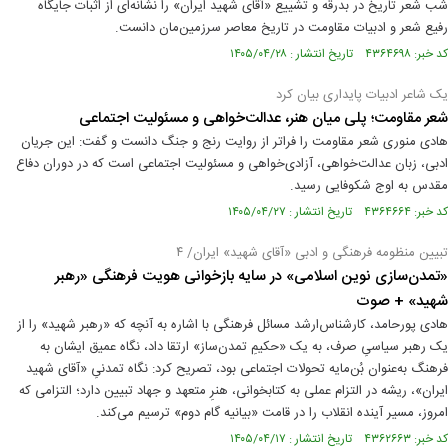
شب شعر تاریخ در بدرقه و تشییع «آقای شهید ایران» را نشانه‌ای از اثبات جایگاه
رفیع شعر و ادبیات مقاومت در تاریخ معاصر سرزمین‌مان دانست.
کد خبر: ۴۳۶۴۶۹۸ تاریخ انتشار : ۱۴۰۵/۰۴/۲۸
یک شاعر ادبیات پایداری بیان کرد
شعر مقاومت؛ پلی میان هنر، عدالت‌خواهی و مسئولیت اجتماعی
هادی منوری شعر مقاومت را فراتر از روایت رنج و جنگ دانست و گفت: این جریان
ادبی، زبان عدالت‌خواهی، آزادی‌خواهی و مسئولیت اجتماعی است که در دوران دفاع
مقدس به اوج شکوفایی رسید.
کد خبر: ۴۳۶۴۶۶۴ تاریخ انتشار : ۱۴۰۵/۰۴/۲۷
تبیین منظومه فرهنگی و ادبی «آقای شهید» ایران/ ۴
«تمدن‌سازی نوین اسلامی» در سایه بازخوانی هویت فرهنگی «رهبر
شهید» + صوت
هادی پورحامد، کارشناس‌ارشد مسائل فرهنگی با اشاره به آنچه که «رهبر شهید» را از
یک رهبر سیاسیِ صرف، به یک «حکیمِ تمدن‌ساز» ارتقا داد، نگاه عمیق ایشان به
فرهنگ به‌عنوان بُن‌مایه تحولات اجتماعی بود، تصریح کرد: نگاه تمدنیِ «آقای شهید
ایران»، ریشه در التزام عملی به کتابخوانی، هنرِ متعهد و جهاد تبیین دارد؛ التزامی که
امروز، مسیر آینده‌ انقلاب را در قامت «بیانیه‌ گام دوم» ترسیم می‌کند.
کد خبر: ۴۳۶۲۶۶۳ تاریخ انتشار : ۱۴۰۵/۰۴/۱۷