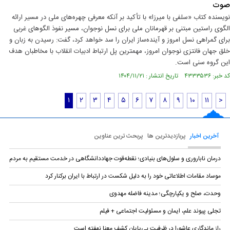
صوت
نویسنده کتاب «سلفی با میرزا» با تأکید بر آنکه معرفی چهره‌های ملی در مسیر ارائه
الگوی راستین مبتنی بر قهرمانان ملی برای نسل نوجوان، مسیر نفوذ الگوهای غربی
برای گمراهی نسل امروز و آینده‌ساز ایران را سد خواهد کرد، گفت: رسیدن به زبان و
خلق جهان فانتزی نوجوان امروز،‌ مهمترین پل ارتباط ادبیات انقلاب با مخاطبان هدف
این گروه سنی است.
کد خبر: ۴۳۳۳۵۳۶ تاریخ انتشار : ۱۴۰۴/۱۱/۲۱
۱
۲
۳
۴
۵
۶
۷
۸
۹
۱۰
۱۱
>
آخرین اخبار
پربازدیدترین ها
پربحث ترین عناوین
درمان ناباروری و سلول‌های بنیادی؛ نقطه‌قوت جهاددانشگاهی در خدمت مستقیم به مردم
موساد مقامات اطلاعاتی خود را به دلیل شکست در ارتباط با ایران برکنار کرد
وحدت، صلح و یکپارچگی؛ مدینه فاضله مهدوی
تجلی پیوند علم، ایمان و مسئولیت اجتماعی + فیلم
راز ماندگاری عاشورا در ظرفیت بی‌پایان کشف معنا نهفته است