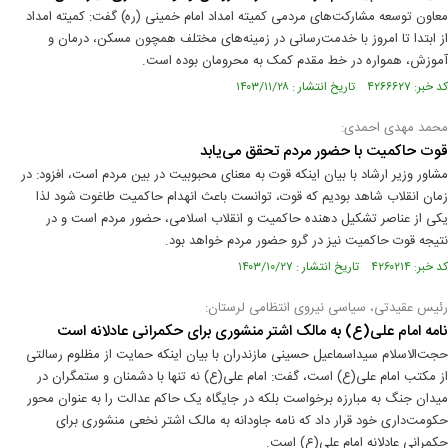
معاون توسعه مشارکت‌های مردمی کمیته امداد امام خمینی (ره) گفت: کمیته امداد
از ابتدا تا امروز با خدمت‌رسانی در زمینه‌های مختلف همچون مسکن، درمان و
آموزش، همواره در خط مقدم کمک به محرومان بوده است.
کد خبر: ۴۲۶۶۶۲۷ تاریخ انتشار : ۱۴۰۳/۱۱/۲۸
محمد مهدی احمدی:
قوت حاکمیت با حضور مردم تحقق می‌یابد
مشاور وزیر ارشاد با بیان اینکه قوت به معنای محبوبیت در بین مردم است، افزود: در
زمان انقلاب شاهد بودیم که قوت، توانست باعث انهدام حاکمیت طاغوت شود لذا
یکی از عناصر تشکیل دهنده حاکمیت و انقلاب اسلامی، حضور مردم است و در
نتیجه قوت حاکمیت نیز در گرو حضور مردم خواهد بود.
کد خبر: ۴۲۶۰۲۱۴ تاریخ انتشار : ۱۴۰۳/۱۰/۲۷
رئیس عقیدتی، سیاسی نیروی انتظامی لرستان:
نامه امام علی(ع) به مالک‌ اشتر منشوری برای حکمرانی عادلانه است
حجت‌الاسلام سیداسماعیل حسینی‌ مازندران با بیان اینکه حمایت از مظلوم رسالتی
از مکتب امام علی(ع) است، گفت: امام علی(ع) نه تنها با دشمنان و ستمگران در
میدان جنگ به مبارزه برخواست بلکه در جایگاه یک حاکم عدالت را به عنوان محور
حکومت‌داری خود قرار داد که نامه جاودانه به مالک‌ اشتر نخعی منشوری برای
حکمرانی عادلانه امام علی(ع) است.