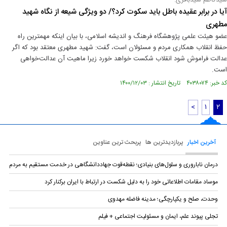
سیدکاظم سیدباقری:
آیا در برابر عقیده باطل باید سکوت کرد؟/ دو ویژگی شیعه از نگاه شهید
مطهری
عضو هیئت علمی پژوهشگاه فرهنگ و اندیشه اسلامی، با بیان اینکه مهمترین راه
حفظ انقلاب همکاری مردم و مسئولان است، گفت: شهید مطهری معتقد بود که اگر
عدالت فراموش شود انقلاب شکست خواهد خورد زیرا ماهیت آن عدالت‌خواهی
است.
کد خبر: ۴۰۳۸۰۷۴ تاریخ انتشار : ۱۴۰۰/۱۲/۰۳
<
۱
۲
آخرین اخبار
پربازدیدترین ها
پربحث ترین عناوین
درمان ناباروری و سلول‌های بنیادی؛ نقطه‌قوت جهاددانشگاهی در خدمت مستقیم به مردم
موساد مقامات اطلاعاتی خود را به دلیل شکست در ارتباط با ایران برکنار کرد
وحدت، صلح و یکپارچگی؛ مدینه فاضله مهدوی
تجلی پیوند علم، ایمان و مسئولیت اجتماعی + فیلم