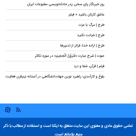
روز خبرنگار پای سخن پدر حادثه‌نویسی مطبوعات ایران
عاشق کارتان باشید + فیلم
طرح | مرگِ با عزت
طرح | خیانت نکنید
طرح | اراده خدا، فراتر از تدبیرها
صوت | شرح عبارت «لَتَرَوُنَّ الْجَحِیمَ» در سوره تکاثر
فیلم | قرآن، شفا و درد
بلوغ و کارآمدی؛ راهبرد نوین جهاددانشگاهی در آستانه نیم‌قرن فعالیت
تمامی حقوق مادی و معنوی این سایت متعلق به ایکنا است و استفاده از مطالب با ذکر
منبع بلامانع است.