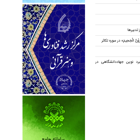
ز تدبیرها
نَّ الْجَحِیمَ» در سوره تکاثر
برد نوین جهاددانشگاهی در