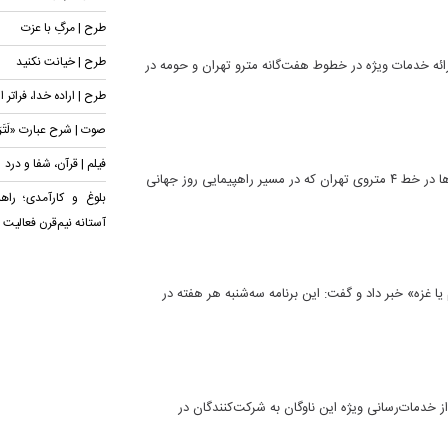
طرح | مرگِ با عزت
طرح | خیانت نکنید
ارائه خدمات ویژه در خطوط هفت‌گانه مترو تهران و حومه در
طرح | اراده خدا، فراتر ا
صوت | شرح عبارت «لَتَرَوُ
فیلم | قرآن، شفا و درد
سرپرست شرکت بهره‌برداری مترو تهران و حومه گفت: فاصله حرکت قطارها در خط ۴ متروی تهران که در مسیر راهپیمایی روز جهانی
بلوغ و کارآمدی؛ راه
آستانه نیم‌قرن فعالیت
يا غزه» خبر داد و گفت: این برنامه سه‌شنبه هر هفته در
ز خدمات‌رسانی ویژه این ناوگان به شرکت‌کنندگان در