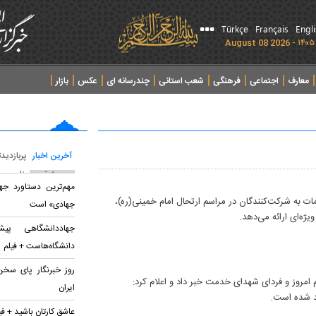
Türkçe
Français
Engl
معارف
اجتماعی
فرهنگی
شعب استانی
چندرسانه ای
عکس
بازار
آخرین اخبار
پربازدید
پربحث ترین عناوین
مهم‌ترین دستاورد جه
ات به شرکت‌کنندگان در مراسم ارتحال امام خمینی(ره)،
جهادی» است
جهاددانشگاهی پی
دانشگاه‌هاست + فیلم
روز خبرنگار پای سخن
 امروز و فردای شهدای خدمت خبر داد و اعلام کرد:
ایران
عاشق کارتان باشید + فی