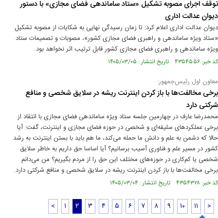
توقف اجرای مصوبه تشکیل «ستاد ساماندهی فضای مجازی» با دستور
دیوان عدالت اداری
دیوان عدالت اداری اعلام کرد: تا زمان رسیدگی نهایی به شکایات از مصوبه تشکیل
«ستاد ویژه ساماندهی و راهبری فضای مجازی کشور»، مصوبات و تصمیمات ستاد
ویژه ساماندهی و راهبری فضای مجازی کشور قابل ترتیب اثر نخواهد بود.
کد خبر: ۴۳۵۴۵۵۶ تاریخ انتشار : ۱۴۰۵/۰۳/۰۵
معاون اول رئیس‌جمهور:
برخی مخالفت‌ها با باز کردن اینترنت ریشه‌ در سلایق شخصی و منافع
شرکتی دارد
محمدرضا عارف در چهارمین جلسه ستاد ویژه ساماندهی فضای مجازی با انتقاد از
برخی عملکردهای سلیقه‌ای و شخصی در حوزه فضای مجازی و اینترنت، گفت: آیا
حالا که دشمن به علم و دانش ما حمله می‌کند، ما هم باید با بستن اینترنت به رشد
کشور در مسیر علم و فناوری آسیب برسانیم؟ آیا اساسا حق داریم به خاطر سلایق
شخصی یا کم‌کاری در حوزه‌‌های مختلف این حق را از مردم بگیریم؟ من می‌دانم
برخی مخالفت‌ها با باز کردن اینترنت ریشه‌ در سلایق شخصی و منافع شرکتی دارد.
کد خبر: ۴۳۵۴۳۲۸ تاریخ انتشار : ۱۴۰۵/۰۳/۰۴
<
۱
۲
۳
۴
۵
۶
۷
۸
۹
۱۰
۱۱
>