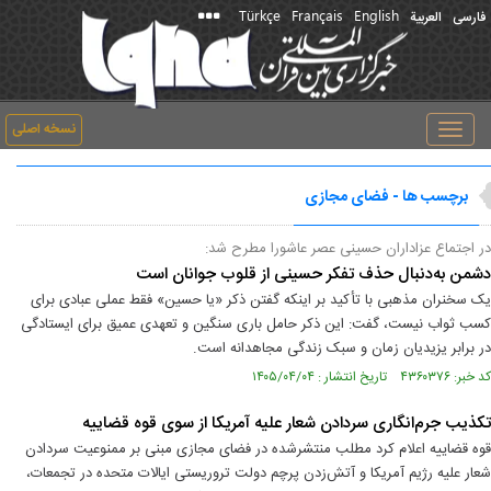
Türkçe
Français
English
فارسی
العربیة
نسخه اصلی
Toggle
navigation
برچسب ها - فضای مجازی
در اجتماع عزاداران حسینی عصر عاشورا مطرح شد:
دشمن به‌دنبال حذف تفکر حسینی از قلوب جوانان است
یک سخنران مذهبی با تأکید بر اینکه گفتن ذکر «یا حسین» فقط عملی عبادی برای
کسب ثواب نیست، گفت: این ذکر حامل باری سنگین و تعهدی عمیق برای ایستادگی
در برابر یزیدیان زمان و سبک زندگی مجاهدانه است.
کد خبر: ۴۳۶۰۳۷۶ تاریخ انتشار : ۱۴۰۵/۰۴/۰۴
تکذیب جرم‌انگاری سردادن شعار علیه آمریکا از سوی قوه قضاییه
قوه قضاییه اعلام کرد مطلب منتشرشده در فضای مجازی مبنی بر ممنوعیت سردادن
شعار علیه رژیم آمریکا و آتش‌زدن پرچم دولت تروریستی ایالات متحده در تجمعات،