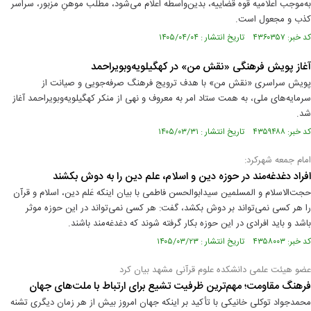
به‌موجب اعلامیه قوه قضاییه، بدین‌واسطه اعلام می‌شود، مطلب موهنِ مزبور، سراسر
کذب و مجعول است.
کد خبر: ۴۳۶۰۳۵۷ تاریخ انتشار : ۱۴۰۵/۰۴/۰۴
آغاز پویش فرهنگی «نقش من» در کهگیلویه‌وبویراحمد
پویش سراسری «نقش من» با هدف ترویج فرهنگ صرفه‌جویی و صیانت از
سرمایه‌های ملی، به همت ستاد امر به معروف و نهی از منکر کهگیلویه‌وبویراحمد آغاز
شد.
کد خبر: ۴۳۵۹۴۸۸ تاریخ انتشار : ۱۴۰۵/۰۳/۳۱
امام جمعه شهرکرد:
افراد دغدغه‌مند در حوزه دین و اسلام، علم دین را به دوش بکشند
حجت‌الاسلام و المسلمین سیدابوالحسن فاطمی با بیان اینکه عَلم دین، اسلام و قرآن
را هر کسی نمی‌تواند بر دوش بکشد، گفت: هر کسی نمی‌تواند در این حوزه موثر
باشد و باید افرادی در این حوزه بکار گرفته شوند که دغدغه‌مند باشند.
کد خبر: ۴۳۵۸۰۰۳ تاریخ انتشار : ۱۴۰۵/۰۳/۲۳
عضو هیئت علمی دانشکده علوم قرآنی مشهد بیان کرد
فرهنگ مقاومت؛ مهم‌ترین ظرفیت تشیع برای ارتباط با ملت‌های جهان
محمدجواد توکلی خانیکی با تأکید بر اینکه جهان امروز بیش از هر زمان دیگری تشنه