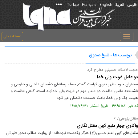
Türkçe
Français
English
فارسی
العربیة
نسخه اصلی
Toggle
navigation
برچسب ها - شیخ صدوق
حجت‌الاسلام حسینی مطرح کرد
دو عامل غربت ولی خدا
سخنران حرم مطهر بانوی کرامت گفت: حمله رسانه‌ای دشمنان داخلی و خارجی و
ناشناخته ماندن عظمت دو عامل مهم در غربت ولی خداوند است، گاهی عظمت و
هیبت یک ولی خدا، باعث حسادت دشمنان می‌شود.
کد خبر: ۴۳۶۵۵۸۱ تاریخ انتشار : ۱۴۰۵/۰۴/۳۱
مقتل‌پژوهی/ ۶
واکاوی چهار منبع کهن مقتل‌نگاری
مقتل‌های کهن امام حسین(ع) هرگز یکدست نبوده‌اند؛ از روایت مناقب‌محور طبرانی