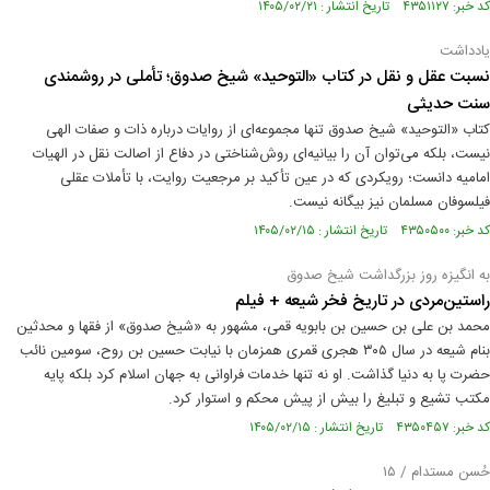
کد خبر: ۴۳۵۱۱۲۷ تاریخ انتشار : ۱۴۰۵/۰۲/۲۱
یادداشت
نسبت عقل و نقل در کتاب «التوحید» شیخ صدوق؛ تأملی در روشمندی
سنت حدیثی
کتاب «التوحید» شیخ صدوق تنها مجموعه‌ای از روایات درباره ذات و صفات الهی
نیست، بلکه می‌توان آن را بیانیه‌ای روش‌شناختی در دفاع از اصالت نقل در الهیات
امامیه دانست؛ رویکردی که در عین تأکید بر مرجعیت روایت، با تأملات عقلی
فیلسوفان مسلمان نیز بیگانه نیست.
کد خبر: ۴۳۵۰۵۰۰ تاریخ انتشار : ۱۴۰۵/۰۲/۱۵
به انگیزه روز بزرگداشت شیخ صدوق
راستین‌مردی در تاریخ فخر شیعه + فیلم
محمد بن على بن حسین بن بابویه قمى، مشهور به‏ «شیخ صدوق» از فقها و محدثین
بنام شیعه در سال ۳۰۵ هجری قمری همزمان با نیابت حسین بن روح، سومین نائب
حضرت پا به دنیا گذاشت. او نه تنها خدمات فراوانی به جهان اسلام كرد بلكه پايه
مكتب تشيع و تبليغ را بيش از پيش محكم و استوار كرد.
کد خبر: ۴۳۵۰۴۵۷ تاریخ انتشار : ۱۴۰۵/۰۲/۱۵
حُسن مستدام / ۱۵