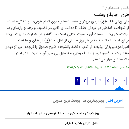
حُسن مستدام / ۲
طرح | جایگاهِ بهشت
علی‌بن‌ابی‌طالب(ع) دریای بی‌کران فضیلت‌ها و کانون تمام خوبی‌ها و دانش‌هاست؛
از شجاعت کم‌نظیر در میدان جنگ تا عدالت بی‌نظیر در قضاوت و زهد و پارسایی در
عبادت، هر یک از صفات آن حضرت، کتابی است جداگانه برای هدایت بشریت. ایکنا
بر آن است که تا عید غدیر هر روز حدیثی از اهل بیت(ع) در شأن و منقبت
امیرالمؤمنین(ع) برگرفته از کتاب «فضائل‌الشیعه» شیخ صدوق با ترجمه امیر توحیدی
منتشر کند تا گنجینه‌ای از معارف ولایی و فضایل بی‌نظیر آن حضرت را در اختیار
علاقه‌مندان قرار می‌دهد.
کد خبر: ۴۳۴۷۸۰۶ تاریخ انتشار : ۱۴۰۵/۰۲/۰۶
۱
۲
۳
۴
۵
۶
>
آخرین اخبار
پربازدیدترین ها
پربحث ترین عناوین
روز خبرنگار پای سخن پدر حادثه‌نویسی مطبوعات ایران
عاشق کارتان باشید + فیلم