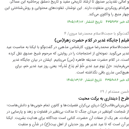
و امالی نقدپذیر صدوق تا ارشاد تاریخی مفید و تاریخ دمشق پرحاشیه ابن عساکر،
هرکدام رویکردی متفاوت دارند. این نوشتار، تفاوت‌های محتوایی و روش‌شناختی این
چهار منبع را واکاوی می‌کند.
کد خبر: ۴۳۵۹۲۹۲ تاریخ انتشار : ۱۴۰۵/۰۴/۰۲
گفت‌و‌گو با حجت‌الاسلام محمدرضا مروی/ ۴
فیلم | جایگاه غدیر در کلام حضرت زهرا(س)
حجت‌الاسلام محمدرضا مروی، کارشناس مذهبی در گفت‌وگو با ایکنا به مناسبت عید
غدیر می‌گوید: نمونه‌ای از احتجاجات را در روایتی که مرحوم شیخ صدوق نقل کرده‌
است، در کلام حضرت صدیقه طاهره (س) می‌یابیم. ایشان در بیان جایگاه غدیر
می‌فرمایند: «إنَّ یَومَ عیدِ غدیرِ خُمّ لَم یَدَع عُذراً»؛ یعنی روز عید غدیر خم، برای
هیچ‌کس عذری باقی نگذاشته است.
کد خبر: ۴۳۵۶۰۸۶ تاریخ انتشار : ۱۴۰۵/۰۳/۱۶
حُسن مستدام / ۲۹
طرح | دینداری به برکت محبت
علی‌بن‌ابی‌طالب(ع) دریای بی‌کران فضیلت‌ها و کانون تمام خوبی‌ها و دانش‌هاست؛
از شجاعت کم‌نظیر در میدان جنگ تا عدالت بی‌نظیر در قضاوت و زهد و پارسایی در
عبادت، هر یک از صفات آن حضرت، کتابی است جداگانه برای هدایت بشریت. ایکنا
بر آن است که تا عید غدیر هر روز حدیثی از اهل بیت(ع) در شأن و منقبت