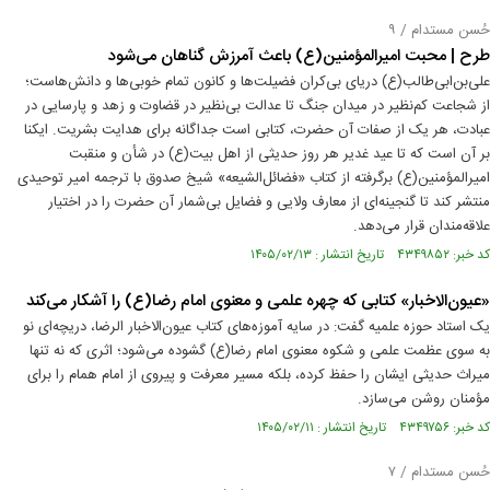
حُسن مستدام / ۹
طرح | محبت امیرالمؤمنین(ع) باعث آمرزش گناهان می‌شود
علی‌بن‌ابی‌طالب(ع) دریای بی‌کران فضیلت‌ها و کانون تمام خوبی‌ها و دانش‌هاست؛
از شجاعت کم‌نظیر در میدان جنگ تا عدالت بی‌نظیر در قضاوت و زهد و پارسایی در
عبادت، هر یک از صفات آن حضرت، کتابی است جداگانه برای هدایت بشریت. ایکنا
بر آن است که تا عید غدیر هر روز حدیثی از اهل بیت(ع) در شأن و منقبت
امیرالمؤمنین(ع) برگرفته از کتاب «فضائل‌الشیعه» شیخ صدوق با ترجمه امیر توحیدی
منتشر کند تا گنجینه‌ای از معارف ولایی و فضایل بی‌شمار آن حضرت را در اختیار
علاقه‌مندان قرار می‌دهد.
کد خبر: ۴۳۴۹۸۵۲ تاریخ انتشار : ۱۴۰۵/۰۲/۱۳
«عیون‌الاخبار» کتابی که چهره علمی و معنوی امام رضا(ع) را آشکار می‌کند
یک استاد حوزه علمیه گفت: در سایه آموزه‌های کتاب عیون‌الاخبار الرضا، دریچه‌ای نو
به سوی عظمت علمی و شکوه معنوی امام رضا(ع) گشوده می‌شود؛ اثری که نه تنها
میراث حدیثی ایشان را حفظ کرده، بلکه مسیر معرفت و پیروی از امام همام را برای
مؤمنان روشن می‌سازد.
کد خبر: ۴۳۴۹۷۵۶ تاریخ انتشار : ۱۴۰۵/۰۲/۱۱
حُسن مستدام / ۷