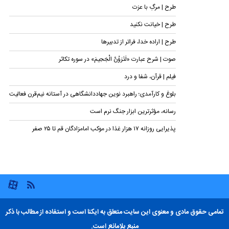
طرح | مرگِ با عزت
طرح | خیانت نکنید
طرح | اراده خدا، فراتر از تدبیرها
صوت | شرح عبارت «لَتَرَوُنَّ الْجَحِیمَ» در سوره تکاثر
فیلم | قرآن، شفا و درد
بلوغ و کارآمدی؛ راهبرد نوین جهاددانشگاهی در آستانه نیم‌قرن فعالیت
رسانه، مؤثرترین ابزار جنگ نرم است
پذیرایی روزانه ۱۷ هزار غذا در موکب امامزادگان قم تا ۲۵ صفر
تمامی حقوق مادی و معنوی این سایت متعلق به ایکنا است و استفاده از مطالب با ذکر
منبع بلامانع است.