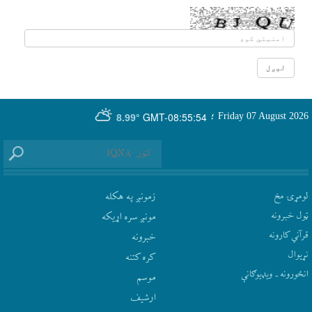
GMT-08:55:54
Friday 07 August 2026
؛
8.99°
لومړۍ مخ
زمونږ په هکله
ټول خبرونه
مونږ سره اړيکه
قرآني کارونه
‫خبرونه
نړيوال
کره کتنه
انځورونه ـ ویډیوګانې
موسم
ارشيف