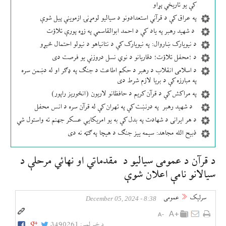
کې یو تاریخي پړاو
په عراق کې د قرآني استعدادونو د سیالیو لومړنۍ ازموینې پیل شوې
د شهید رهبر په یاد کې د احمد ابوالقاسمي په زړه پورې تلاؤت
د نیویارک ښاروال: په نیویارک کې د نتانیاهو د نیولو احتمال څېړو
د ؛محفل تلاؤت؛ دقاریانو د نوي نسل دروزنې یو فرصت دی
د اسلامی انقلاب د رهبر د حکم اطاعت د جنګ په ډګر او له دښمن سره
په مبارزه کې د بریا لازم شرط دی
په مراکش کې د قرآن کریم د حافظانو لاریون (انځوریز راپور)
د شهید رهبر په درنښت کې په تهران کې له قرآن سره د انس محفل
د هر ایرانی د شهادت په بدل کې به یو امریکایي عسکر جهنم ته واستول شي
ذبیح الله مجاهد: سیمه ییز جنګ د هیچا په ګټه نه دی
د قرآن د عمومی سیالیو د مقدماتي او نهائي مرحلې د
سیالانو نامې اعلان شوې
سرلیک
عمومی
8:38 - December 05, 2024
د خبر لمبر:
3490261