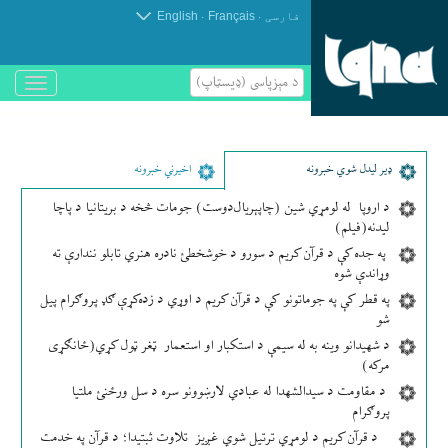
.
.
فارسی
Français
English
د مېزپاسى (ډیسټاپ)
باز
و
بسته
کردن
منو
ډير لیدل شوي خبرونه
اخیرني خبرونه
د اروپا له لومړي شین (چاپېریال‌دوست) جومات څخه د بریتانیا د پاچا
لیدنه(فیلم)
په جده کې د قرآن کریم د سورو د خوشخطئ نادره هنري تابلو نندارې ته
وړاندې شوه
په قطر کې په جوماتونو کې د قرآن کریم د اوړي د زده‌کړې ګډ پروګرام پیل
شو
د شهیدانو وینه به له سیمې د استکبار او استعمار ټغر ټول کړي(ځانګړی
مرکه)
د مقاومت د سیدالشهدا له عبادي لارښوونو سره د سل ورځنئ ملتیا
پروګرام
د قرآن کریم د لومړي ترتیل شوي غږیز تلاوت ثبتیدا؛ د قرآن په خدمت