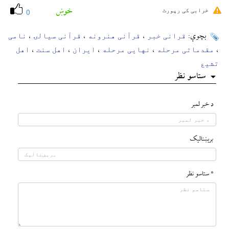
خوښ
خرابی کی رپورٹ
0
قرانی خبر
قرآنی هنرونه
قرآنی سیالۍ
نامی
بچوې:
،
،
،
مقدماتی مرحله
نهایی مرحله
ایران
اهل سنت
اهل
،
،
،
،
،
تشیع
ستاسو نظر
د خبر لمبر
بريښناليک
* ستاسو نظر