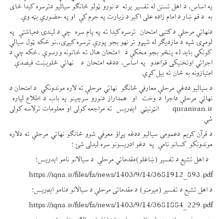
په اساس، د اهل تسنن له تفسیر پرته د نورو ټولو څانګو سیالیو دترسره کیدا ځای
به د قم ښار د امام زاده علی اکبر د زیارت په حرم کې او په حضوري بڼه وي.
دنهائي مرحلې د کتبی امتحان ترسره کیدا ته په پام سره چې د لیندۍ دمیاشتې په
لومړۍ شپه د مازدیګر له شپږو تر نهو بجو پورې ترسره کیږی،،نو ځکه ټول سیالي
کونکي باید له پنځو بجو مخکې د امتحان هال ته ځانونه ورسوي ،ځکه چې د
اجرائي اوتخنیکی قواعدو په اساس، ددغه امتحان د نهائي څلویښت فیصدي
امتیازونه به ځان ته بیل کړي.
د سیالیو ددغې مرحلې معارفي څانګو نهائي مرحلې ته لاره موندونکي د امتحان د
نهائي مرحلې داجرا د وخت او همداراز دنورو سرچینو په باب د اطلاع لپاره
quraniran.ir انټرنیټي ایډریس ته مراجعه کولی او معلومات ترلاسه کولی
شي.
د قرآن کریم دعمومی سیالیو ددغه پړاؤ معرفي شوو څانګو نهائي مرحلې ته دلاره
موندونکو کسانو نامې په دغو ادریسونو سره لیدلی شئ ؛
د اهل تشیع د تفسیر (ښاغلو)مقدماتي مرحلې د سیالانو نامو ایدریس؛
https://iqna.ir/files/fa/news/1403/9/14/3681912_893.pdf
د اهل تشیع د تفسیر (میرمنو) د مقدماتی مرحلې د سیالانو دنامو ایډریس؛
https://iqna.ir/files/fa/news/1403/9/14/3681884_229.pdf