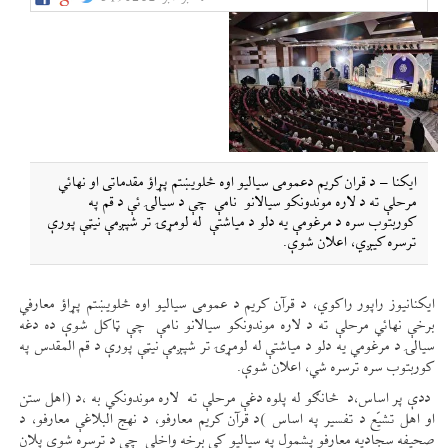
ایکنا – د قران کریم دعمومی سیالیو اوه څلویښتم پړاؤ مقدماتی او نهائي
مرحلې ته د لاره موندونکو سیالانو نامې چې د سیالۍ ئې د قم په
کوربتوب سره د مرغومې یه دلو د میاشتې له لومړۍ تر شپږمې نیټې پورې
ترسره کیږي، اعلان شوې.
ایکنانیوز راپور راکوي، د قرآن کریم د عمومی سیالیو اوه څلویښتم پړاؤ معارفي
برخې نهائي مرحلې ته د لاره موندونکو سیالانو نامې چې ټاکل شوې ده دغه
سیالۍ د مرغومي یه دلو د میاشتې له لومړۍ تر شپږمې نیټې پورې د قم المقدس په
کوربتوب سره ترسره شي، اعلان شوې.
ددې پر اساس،د څانګو له پلوه دغې مرحلې ته لاره موندونکي به ،د (اهل ستن
او اهل تشیّع د تفسیر په اساس )د قرآن کریم معارفو، د نهج البلاغې معارفو، د
صحیفه سجادیه معارفو پشمول په سیالیو کې برخه واخلي چې د ترسره شوي پلان