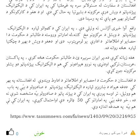
افغانستان د سفارت له مسئولانو سره په غږملتیا کې په ایران کې د الیکټرانیک
پيژندپاڼو د ویش درې مرکزونه د بشپړتیا په حال کې دي او د هغو د کارکونکو د
ګمارلو بهیر هم پاي ته په رسیدا دی.
رافع آوا خبری آژانس ته وئيلي دي ، په ایران کې د کډوالو لپاره د الیکټرانیک
پيژندپاڼو د ویشل د مرکزونو مخ کتنه،له اماراتو وروسته د طالبانو د حکومت د ا
حصایو او اطلاعاتو د ادارې یو لومړیتوب دی او دهغو د ویش د بهیر د چټکتیا
لپاره هڅه روانه ده.
هغه زیاته کړې ده،پر ایران سربیره ئ،د طالبانو حکومت هڅه کوي ، په پاکستان
،عربستان،ترکیې اودنړۍ په نورو هیوادونو کې هم د الیکټرانیک پيژندپاڼو دو یشلو
مرکزونه جوړ کړي.
د افغانستان د حکومت د احصایو او اطلاعاتو د ادارط ویندوي له افغانستانه په بهر
کې ددغه هیواد د ښاریزو لپاره د الیکټرانیک پیژندپاڼو د صادرولو د بیّې په باب
هم ووئیل، تر اوسه پورې په ایران کې د پيژند پاڼو د صادرولو بیّه مشخصه شوې نه
ده ، خو دغه بیّې په اماراتو کې 50 ډالره دي اواحتمال کیږي، په ایران کې ئې
هم بیّه په همدغه اندازه وي.
https://www.tasnimnews.com/fa/news/1403/09/20/3216985
خوښ
خرابی کی رپورٹ
0