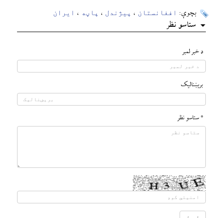
افغانستان
پيژندل
پاڼه
ایران
بچوې:
،
،
،
ستاسو نظر
د خبر لمبر
بريښناليک
* ستاسو نظر