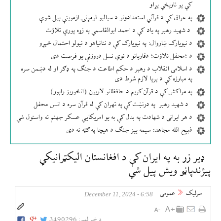
کې یو تاریخي پړاو
په عراق کې د قرآني استعدادونو د سیالیو لومړنۍ ازموینې پیل شوې
د شهید رهبر په یاد کې د احمد ابوالقاسمي په زړه پورې تلاؤت
د نیویارک ښاروال: په نیویارک کې د نتانیاهو د نیولو احتمال څېړو
د ؛محفل تلاؤت؛ دقاریانو د نوي نسل دروزنې یو فرصت دی
د اسلامی انقلاب د رهبر د حکم اطاعت د جنګ په ډګر او له دښمن سره
په مبارزه کې د بریا لازم شرط دی
په مراکش کې د قرآن کریم د حافظانو لاریون (انځوریز راپور)
د شهید رهبر په درنښت کې په تهران کې له قرآن سره د انس محفل
د هر ایرانی د شهادت په بدل کې به یو امریکایي عسکر جهنم ته واستول شي
ذبیح الله مجاهد: سیمه ییز جنګ د هیچا په ګټه نه دی
ډير زر به په ایران کې د افغانستان الیکټرانیکي
پيژندپاڼو ویش پيل شي
سرلیک
عمومی
6:58 - December 11, 2024
د خبر لمبر:
3490296