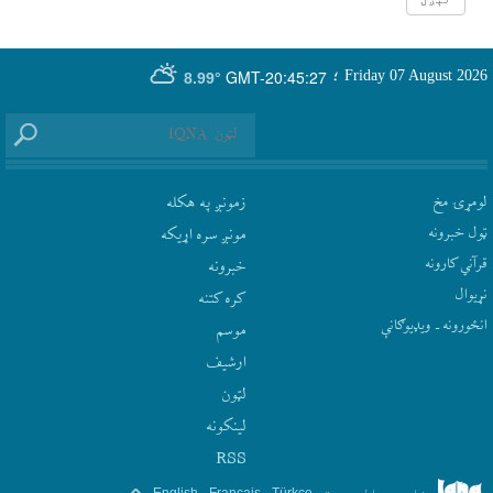
GMT-20:45:27
Friday 07 August 2026
؛
8.99°
لومړۍ مخ
زمونږ په هکله
ټول خبرونه
مونږ سره اړيکه
قرآني کارونه
‫خبرونه
نړيوال
کره کتنه
انځورونه ـ ویډیوګانې
موسم
ارشيف
لټون
لينکونه
RSS
.
.
.
.
فارسی
العربیة
Türkçe
Français
English