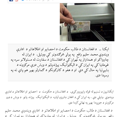
ایکنا - د افغانستان د طالب حکومت د احصایو او اطلاعاتو د ادارې
ویندوي محمد حلیم رافع په یولړ څرګندونو کې ووئیل، د ایران له
چارواکو او همداراز په تهران کې د افغانستان د سفارت له مسئولانو سره په
غږملتیا کې په ایران کې د الیکټرانیک پيژندپاڼو د ویش درې مرکزونه د
بشپړتیا په حال کې دي او د هغو د کارکونکو د ګمارلو بهیر هم پاي ته په
رسیدا دی.
ایکنانیوز د تسنیم له قوله راپورورکړی، د افغانستان د حکومت د احصایو او اطلاعاتو د ادارې
ویندوي وئیلي دي ، په ایران کې د افغان ښاریزو لپاره د الیکټرانیک پيژند پاڼو د ویش د درو
مرکزونو د جوړیدا بهیر په نهائي کیدا دی.
د افغانستان د طالب حکومت د احصایو او اطلاعاتو د ادارې ویندوي محمد حلیم
رافع په یولړ څرګندونو کې ووئیل، د ایران له چارواکو او همداراز په تهران کې د