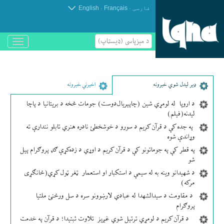
.
.
فارسی
Français
English
د مېزپاسى (ډیسټاپ)
باز
و
بسته
کردن
منو
ډير لیدل شوي خبرونه
اخیرني خبرونه
د اروپا له لومړي شین (چاپېریال‌دوست) جومات څخه د بریتانیا د پاچا
لیدنه(فیلم)
په جده کې د قرآن کریم د سورو د خوشخطئ نادره هنري تابلو نندارې ته
وړاندې شوه
په قطر کې په جوماتونو کې د قرآن کریم د اوړي د زده‌کړې ګډ پروګرام پیل
شو
د شهیدانو وینه به له سیمې د استکبار او استعمار ټغر ټول کړي(ځانګړی
مرکه)
د مقاومت د سیدالشهدا له عبادي لارښوونو سره د سل ورځنئ ملتیا
پروګرام
د قرآن کریم د لومړي ترتیل شوي غږیز تلاوت ثبتیدا؛ د قرآن په خدمت