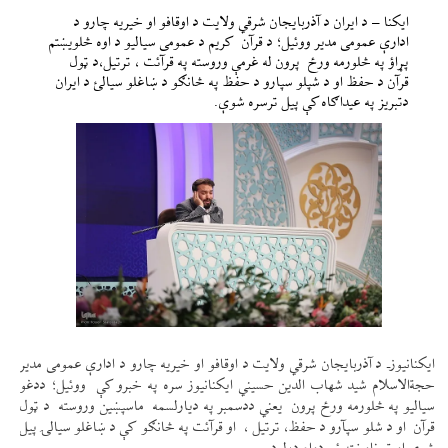
ایکنا – د ایران د آذربایجان شرقي ولایت د اوقافو او خیریه چارو د
ادارې عمومی مدیر ووئيل؛ د قرآن کریم د عمومی سیالیو د اوه څلویښتم
پړاؤ په څلورمه ورځ پرون له غرمې وروسته په قرآئت ، ترتیل،د ټول
قرآن د حفظ او د شپلو سپارو د حفظ په څانګو د ښاغلو سیالئ د ایران
دتبریز په عیداګاه کې پيل ترسره شوې.
ایکنانیوزـ د آذربایجان شرقي ولایت د اوقافو او خیریه چارو د ادارې عمومی مدیر
حجةالاسلام شید شهاب الدین حسیني ایکنانیوز سره په خبرو کې ووئيل؛ ددغو
سیالیو په څلورمه ورځ پرون یعني ددسمبر په دیارلسمه ماسپښین وروسته د ټول
قرآن او د شلو سپآرو د حفظ، ترتیل ، او قرآئت په څانګو کې د ښاغلو سیالۍ پيل