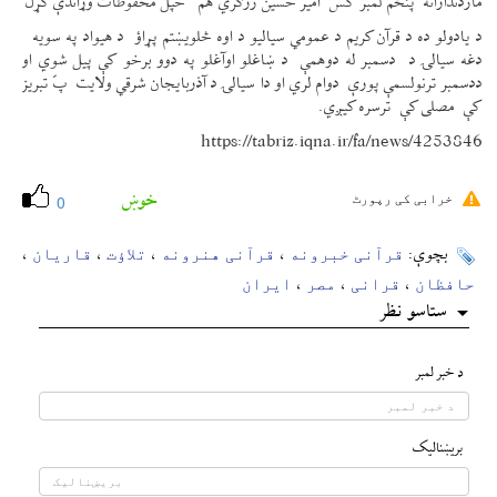
مازدندارانه پنځم لمبر کس امیر حسین زرګري هم خپل محفوظات وړاندې کړل
د یادولو ده د قرآن کریم د عمومي سیالیو د اوه څلویښتم پړاؤ د هیواد په سویه
دغه سیالۍ د دسمبر له دوهمې د ښاغلو اوآغلو په دوو برخو کې پيل شوي او
ددسمبر ترنولسمې پورې دوام لري او دا سیالۍ د آذربایجان شرقي ولایت پّ تبریز
کې مصلی کې ترسره کیږي.
https://tabriz.iqna.ir/fa/news/4253846
خوښ
خرابی کی رپورٹ
0
قرآنی خبرونه
قرآنی هنرونه
تلاؤت
قاریان
بچوې:
،
،
،
،
حافظان
قرانی
مصر
ایران
،
،
،
ستاسو نظر
د خبر لمبر
بريښناليک