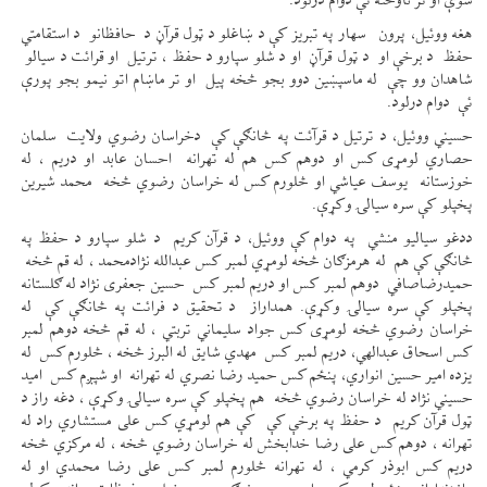
شوې او تر ناوخته ئې دوام درلود.
هغه ووئيل، پرون سهار په تبریز کې د ښاغلو د ټول قرآڼ د حافظانو د استقامتي
حفظ د برخې او د ټول قرآڼ او د شلو سپارو د حفظ ، ترتیل او قرائت د سیالو
شاهدان وو چې له ماسپښین دوو بجو څخه پيل او تر ماښام اتو نیمو بجو پورې
ئې دوام درلود.
حسیني ووئيل، د ترتیل د قرآئت په څانګې کې دخراسان رضوي ولایت سلمان
حصاري لومړی کس او دوهم کس هم له تهرانه احسان عابد او دریم ، له
خوزستانه یوسف عیاشي او څلورم کس له خراسان رضوي څخه محمد شیرین
پخپلو کې سره سیالۍ وکړې.
ددغو سیالیو منشي په دوام کې ووئيل، د قرآن کریم د شلو سپارو د حفظ په
څانګې کې هم له هرمزګان څخه لومړي لمبر کس عبدالله نژادمحمد ، له قم څخه
حمیدرضاصافي دوهم لمبر کس او دریم لمبر کس حسین جعفری نژاد له ګلستانه
پخپلو کې سره سیالۍ وکړې. همداراز د تحقیق د فرائت په څانګې کې له
خراسان رضوي څخه لومړی کس جواد سلیماني تربتي ، له قم څخه دوهم لمبر
کس اسحاق عبدالهي، دریم لمبر کس مهدي شایق له البرز څخه ، څلورم کس له
یزده امیر حسین انواري، پنځم کس حمید رضا نصري له تهرانه او شپږم کس امید
حسیني نژاد له خراسان رضوي څخه هم پخپلو کې سره سیالۍ وکړې ، دغه راز د
ټول قرآن کریم د حفظ په برخې کې کې هم لومړي کس علی مستشاري راد له
تهرانه ، دوهم کس علی رضا خدابخش له خراسان رضوي څخه ، له مرکزي څخه
دریم کس ابوذر کرمي ، له تهرانه څلورم لمبر کس علی رضا محمدي او له