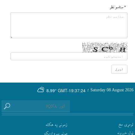
* ستاسو نظر
GMT-19:37:24
Saturday 08 August 2026
؛
8.99°
لومړۍ مخ
زمونږ په هکله
ټول خبرونه
مونږ سره اړيکه