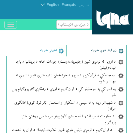
.
.
فارسی
Français
English
د مېزپاسى (ډیسټاپ)
باز
و
بسته
کردن
منو
ډير لیدل شوي خبرونه
اخیرني خبرونه
د اروپا له لومړي شین (چاپېریال‌دوست) جومات څخه د بریتانیا د پاچا
لیدنه(فیلم)
په جده کې د قرآن کریم د سورو د خوشخطئ نادره هنري تابلو نندارې ته
وړاندې شوه
په قطر کې په جوماتونو کې د قرآن کریم د اوړي د زده‌کړې ګډ پروګرام پیل
شو
د شهیدانو وینه به له سیمې د استکبار او استعمار ټغر ټول کړي(ځانګړی
مرکه)
د مقاومت د سیدالشهدا له عبادي لارښوونو سره د سل ورځنئ ملتیا
پروګرام
د قرآن کریم د لومړي ترتیل شوي غږیز تلاوت ثبتیدا؛ د قرآن په خدمت