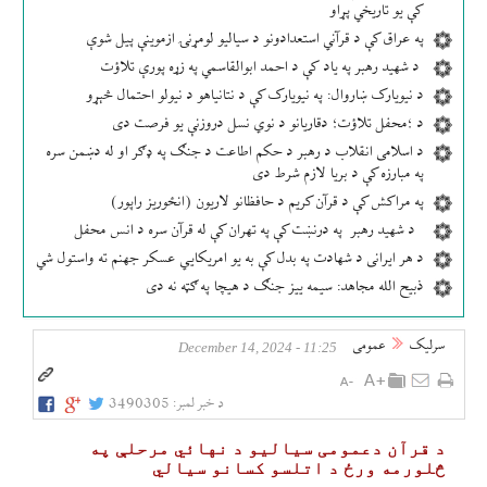
کې یو تاریخي پړاو
په عراق کې د قرآني استعدادونو د سیالیو لومړنۍ ازموینې پیل شوې
د شهید رهبر په یاد کې د احمد ابوالقاسمي په زړه پورې تلاؤت
د نیویارک ښاروال: په نیویارک کې د نتانیاهو د نیولو احتمال څېړو
د ؛محفل تلاؤت؛ دقاریانو د نوي نسل دروزنې یو فرصت دی
د اسلامی انقلاب د رهبر د حکم اطاعت د جنګ په ډګر او له دښمن سره
په مبارزه کې د بریا لازم شرط دی
په مراکش کې د قرآن کریم د حافظانو لاریون (انځوریز راپور)
د شهید رهبر په درنښت کې په تهران کې له قرآن سره د انس محفل
د هر ایرانی د شهادت په بدل کې به یو امریکایي عسکر جهنم ته واستول شي
ذبیح الله مجاهد: سیمه ییز جنګ د هیچا په ګټه نه دی
سرلیک
عمومی
11:25 - December 14, 2024
د خبر لمبر:
3490305
د قرآن دعمومی سیالیو د نهائي مرحلې په
څلورمه ورځ د اتلسو کسانو سیالي