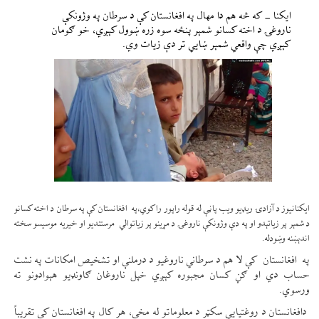
ایکنا - که څه هم دا مهال په افغانستان کې د سرطان په وژونکې
ناروغۍ د اخته کسانو شمېر پنځه سوه زره ښوول کېږي، خو ګومان
کېږي چې واقعي شمېر ښايي تر دې زیات وي.
ایکنانیوز د آزادۍ ریډیو ویب پاڼې له قوله راپور راکوي،په افغانستان کې په سرطان د اخته کسانو
د شمېر پر زیاتېدو او په دې وژونکې ناروغۍ د مړینو پر زیاتوالي مرستندیو او خیریه موسیسو سخته
اندېښنه وښودله.
په افغانستان کې لا هم د سرطاني ناروغیو د درملنې او تشخیص امکانات په نشت
حساب دي او ګڼ کسان مجبوره کېږي خپل ناروغان ګاونډیو هېوادونو ته
ورسوي.
دافغانستان د روغتیايي سکټ‍ر د معلوماتو له مخې، هر کال په افغانستان کې تقریباً