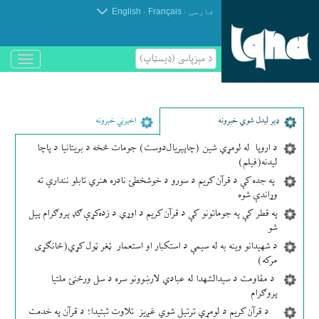
.
.
فارسی
Français
English
د مېزپاسى (ډیسټاپ)
باز
و
بسته
کردن
منو
ډير لیدل شوي خبرونه
اخیرني خبرونه
د اروپا له لومړي شین (چاپېریال‌دوست) جومات څخه د بریتانیا د پاچا
لیدنه(فیلم)
په جده کې د قرآن کریم د سورو د خوشخطئ نادره هنري تابلو نندارې ته
وړاندې شوه
په قطر کې په جوماتونو کې د قرآن کریم د اوړي د زده‌کړې ګډ پروګرام پیل
شو
د شهیدانو وینه به له سیمې د استکبار او استعمار ټغر ټول کړي(ځانګړی
مرکه)
د مقاومت د سیدالشهدا له عبادي لارښوونو سره د سل ورځنئ ملتیا
پروګرام
د قرآن کریم د لومړي ترتیل شوي غږیز تلاوت ثبتیدا؛ د قرآن په خدمت