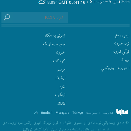
GMT-05:41:16
Sunday 09 August 2026
؛
8.99°
لومړۍ مخ
زمونږ په هکله
ټول خبرونه
مونږ سره اړيکه
قرآني کارونه
‫خبرونه
نړيوال
کره کتنه
انځورونه ـ ویډیوګانې
موسم
ارشيف
لټون
لينکونه
RSS
.
.
.
.
فارسی
العربیة
Türkçe
Français
English
©
د دې ويب پاڼې ټول مادي او معنوي حقوق، د قران نړيوال خبري اژانس سره اړونده دي
او له دې غير قانوني استفاده د قانوني پلټني لامل ګرځي 1392