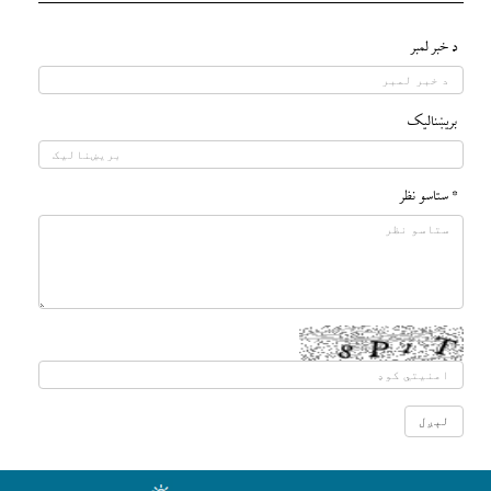
د خبر لمبر
بريښناليک
* ستاسو نظر