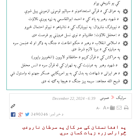
کې یو تاریخي پړاو
په عراق کې د قرآني استعدادونو د سیالیو لومړنۍ ازموینې پیل شوې
د شهید رهبر په یاد کې د احمد ابوالقاسمي په زړه پورې تلاؤت
د نیویارک ښاروال: په نیویارک کې د نتانیاهو د نیولو احتمال څېړو
د ؛محفل تلاؤت؛ دقاریانو د نوي نسل دروزنې یو فرصت دی
د اسلامی انقلاب د رهبر د حکم اطاعت د جنګ په ډګر او له دښمن سره
په مبارزه کې د بریا لازم شرط دی
په مراکش کې د قرآن کریم د حافظانو لاریون (انځوریز راپور)
د شهید رهبر په درنښت کې په تهران کې له قرآن سره د انس محفل
د هر ایرانی د شهادت په بدل کې به یو امریکایي عسکر جهنم ته واستول شي
ذبیح الله مجاهد: سیمه ییز جنګ د هیچا په ګټه نه دی
سرلیک
عمومی
6:39 - December 22, 2024
د خبر لمبر:
3490346
په افغانستان کې هر کال په سرطان ناروغۍ
څوارلس زره زیات کسان مري