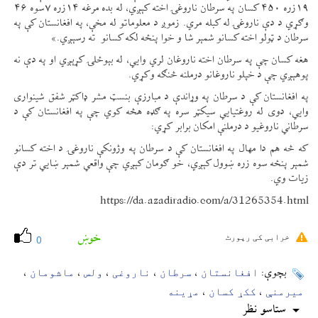
۱۹زره ۴۵۰ کسان په سرطان ناروغۍ اخته کېږي، له بده مرغه ۱۴زره ۷سوه ۴۶
وګړي د دې ناروغۍ له کبله مري. زموږ د معلوماتو له مخې، په افغانستان کې په
سرطان د ټولو اخته کسانو شمېر شا و خوا پنځه لکه کسانو ته رسېږي.»
هغه کسان چې په سرطان اخته ناروغان لري وايي، له بېوځلۍ کړېږي او په دې نه
پوهېږي چې د خپلو ناروغانو درملنه څنګه وکړي.
په افغانستان کې د سرطان په وړاندې د مبارزې بنسټ مشر ډاکټر شفق شینواری
وايي، دوی له روغتیايي سیکټر سره په ګډه هڅه کوي چې په افغانستان کې د
سرطاني ناروغیو د درملنې امکان برابر کړي:
که څه هم دا مهال په افغانستان کې د سرطان په وژونکې ناروغۍ د اخته کسانو
شمېر پنځه سوه زره ښوول کېږي، خو ګومان کېږي چې واقعي شمېر ښايي تر دې
زیات وي.
https://da.azadiradio.com/a/31265354.html
خوښ
خرابی کی رپورٹ
0
افغانستان
سرطان
ناروغی
ولس
ماشومان
بچوې:
،
،
،
،
،
میرمنې
ککړ کسان
مړینه
،
،
ستاسو نظر