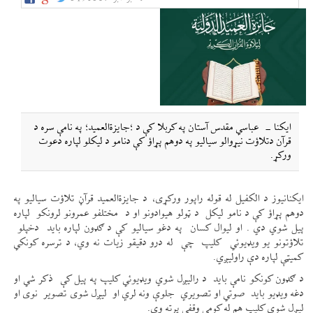
ایکنا - عباسي مقدس آستان په کربلا کې د ؛جایزةالعمید؛ په نامې سره د
قرآن دتلاؤت نیړوالو سیالیو په دوهم پړاؤ کې دنامو د لیکلو لپاره دعوت
ورکړ.
ایکنانیوز د الکفیل له قوله راپور ورکړی، د جایزةالعمید قرآڼ تلاؤت سیالیو په
دوهم پړاؤ کې د نامو لیکل د ټولو هیوادونو او د مختلفو عمرونو لرونکو لپاره
پیل شوي دي . او لیوال کسان په دغو سیالیو کې د ګډون لپاره باید دخپلو
تلاؤتونو یو ویډیوئي کلیپ چې له درو دقیقو زیات نه وي، د ترسره کونکي
کمیټې لپاره دې راولیږي.
د ګډون کونکو نامې باید د رالیږل شوي ویډیوئي کلیپ په پیل کې ذکر شي او
دغه ویډیو باید صوتي او تصویري جلوې ونه لري او لیږل شوی تصویر نوی او
لیږل شوی کلیپ هم له کومې وقفې پرته وي.