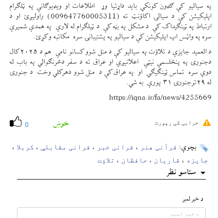
په سیالیو کې ګډون کونکي باید داړتیا وړ اطلاعات او ویډیوګانې په ټلګرام
اپلیکیشن کې د سیالۍ اکاؤنټ ته (009647760005311) راولیږئ او د
ارتباط په ټينګیداک کې د مشکل په بڼه کې د ټیلګرام له لارې په همدې شمیرې
سره په واټس اپ اپلیکیشن کې د سیالیو په پشتیبانۍ سره مکاتبه وکړئ.
د العمید جایزې د تلاؤت په سیالیو کې د منل شوو کسانو نامې هم د ۲۰۲۵کال
دجنورۍ په پنځلسمې نیټې اعلانیږي او عراق ته د سفر دڅرنګوالي په باب له
دوي سره تماس ټينګیګي او په عراق کې د منل شوو دهرکلي وخت د جنورۍ
له ۲۹ترجنورۍ ۳۱ پورې به شي.
https://iqna.ir/fa/news/4255669
خوښ
خرابی کی رپورٹ
0
قرآنی هنر
قرانی خبر
قرانی مقابلې
کربلا
بچوې:
،
،
،
،
جایزه
قاریان
حافظان
تلاؤت
،
،
،
ستاسو نظر
د خبر لمبر