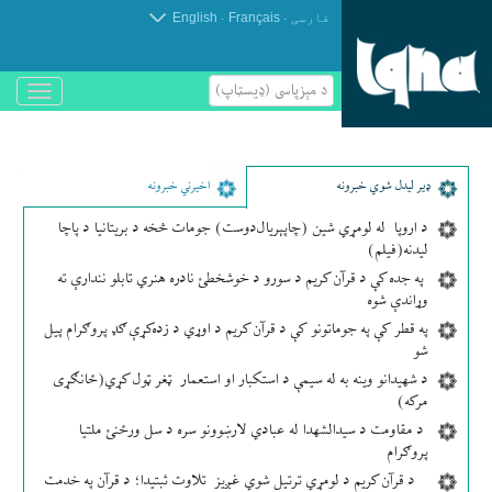
.
.
فارسی
Français
English
د مېزپاسى (ډیسټاپ)
باز
و
بسته
کردن
منو
ډير لیدل شوي خبرونه
اخیرني خبرونه
د اروپا له لومړي شین (چاپېریال‌دوست) جومات څخه د بریتانیا د پاچا
لیدنه(فیلم)
په جده کې د قرآن کریم د سورو د خوشخطئ نادره هنري تابلو نندارې ته
وړاندې شوه
په قطر کې په جوماتونو کې د قرآن کریم د اوړي د زده‌کړې ګډ پروګرام پیل
شو
د شهیدانو وینه به له سیمې د استکبار او استعمار ټغر ټول کړي(ځانګړی
مرکه)
د مقاومت د سیدالشهدا له عبادي لارښوونو سره د سل ورځنئ ملتیا
پروګرام
د قرآن کریم د لومړي ترتیل شوي غږیز تلاوت ثبتیدا؛ د قرآن په خدمت