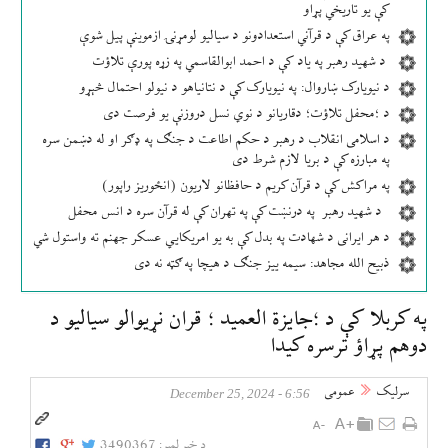
کې یو تاریخي پړاو
په عراق کې د قرآني استعدادونو د سیالیو لومړنۍ ازموینې پیل شوې
د شهید رهبر په یاد کې د احمد ابوالقاسمي په زړه پورې تلاؤت
د نیویارک ښاروال: په نیویارک کې د نتانیاهو د نیولو احتمال څېړو
د ؛محفل تلاؤت؛ دقاریانو د نوي نسل دروزنې یو فرصت دی
د اسلامی انقلاب د رهبر د حکم اطاعت د جنګ په ډګر او له دښمن سره
په مبارزه کې د بریا لازم شرط دی
په مراکش کې د قرآن کریم د حافظانو لاریون (انځوریز راپور)
د شهید رهبر په درنښت کې په تهران کې له قرآن سره د انس محفل
د هر ایرانی د شهادت په بدل کې به یو امریکایي عسکر جهنم ته واستول شي
ذبیح الله مجاهد: سیمه ییز جنګ د هیچا په ګټه نه دی
په کربلا کې د ؛جایزة العمید ؛ قران نړیوالو سیالیو د
دوهم پړاؤ ترسره کیدا
سرلیک
عمومی
6:56 - December 25, 2024
د خبر لمبر:
3490367