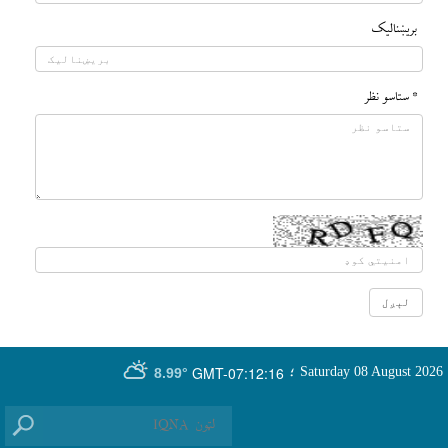
بريښناليک
* ستاسو نظر
GMT-07:12:16
Saturday 08 August 2026
؛
8.99°