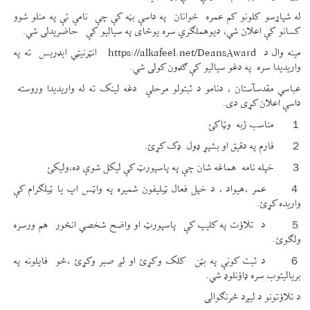
له شپاړسو کلونو کم عمره ځوانان په داسې بڼه کې چې نامې ئې په منلو شوو
کسانو کې اعلان شي، دیوهملګري سره یوځای په سیالیو کې حاضریدلی شي.
مینه وال د https://alkafeel.net/DeansAward انټرنیټي ایډریس ته په
واریدیدا سره په دغو سیالیو کې ګډون کولی شي.
عباسي مقدسآستان ، دنامو د ثبتولو مرحلې دغه لینک ته له واریدیدا وروسته
داسې اعلان کړی دی.
１ مناسب ژبه وټاکئ
２ فارم په دقیق او بشپړ ډول ډک کړئ.
３ خپله نامه هماغه شان چې په پاسپورټ کې لیکل شوې ده،ولیکئ
４ عمر ،هیواد ، د خپل فعال ټيلیفون شمیره په واټس اپ یا ټیلګرام کې
واریده کړئ.
５ د تلاؤت په کلیپ کې پاسپورټ او واضح شخصي انځور هم ورسره
ولګوئ.
６ د ثبت کونې په بټن کلک وکړئ او لږ صبر وکړئ ،څو فایلونه په
بریالیتوب سره ډاؤنلوډ شي.
د تلاؤتونو د لیږد څرنګوالی