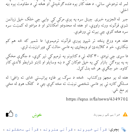
لمر له تودوخې ساتي، د هغه کار یوه دنده ګرځېدلې او هڅه ئې د مقاومت یوه بڼه
اخلي.
جبر له الجزیره خبری چینل سره په یوې مرکې کې وايي چې خلک خپل زیانمن
شوي قرآنونه ورته راوړي، او هغه له محدودو امکاناتو او د موادو له کمښت سره
سره هڅه کوي چې بېرته ئې ورغوي.
هغه هره ورځ پنځه تر شپږو پورې قرآنونه ترمیموي؛ دا شمېر که څه هم کم
ښکاري، خو د کلابندئ او ویجاړۍ په داسې حالت کې ډېر ارزښت لري.
دا سړی چې نږدې ۳۰ کاله ئې د کتابونو په ترمیم کې تېر کړي، د جګړې مخکې
به په یوه ګڼ بازار کې په خپل دوکان کې د ښه وسایلو او ثابتو شرایطو لاندې کار
کاوه، خو جګړې هر څه بدل کړل.
هغه له یو مجهز ورکشاپ څخه د سړک پر غاړه پرانیستي ځای ته راغی؛ له
مسلکي کاره ئې یو داسې شخصي نوښت ته مخه کړې چې د کلک هوډ له مخې
پر مخ ځي.
https://iqna.ir/fa/news/4349701
خوښ
خرابی کی رپورٹ
0
قرآنی خبرونه
قرآنی هنرونه
قرآنی محفلونه
بچوې:
،
،
،