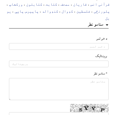
قرآنی انس
قاریان
مصحف
کتابت
کتابتون
ورکشاپ
،
،
،
،
،
،
پلورنځی
فلسطین
کډوال
کنډواله
پاپیرس پاڼې
یو
،
،
،
،
،
بل
ستاسو نظر
د خبر لمبر
بريښناليک
* ستاسو نظر