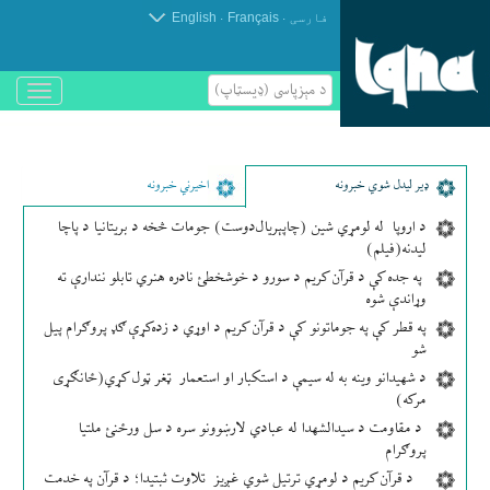
.
.
فارسی
Français
English
د مېزپاسى (ډیسټاپ)
باز
و
بسته
کردن
منو
ډير لیدل شوي خبرونه
اخیرني خبرونه
د اروپا له لومړي شین (چاپېریال‌دوست) جومات څخه د بریتانیا د پاچا
لیدنه(فیلم)
په جده کې د قرآن کریم د سورو د خوشخطئ نادره هنري تابلو نندارې ته
وړاندې شوه
په قطر کې په جوماتونو کې د قرآن کریم د اوړي د زده‌کړې ګډ پروګرام پیل
شو
د شهیدانو وینه به له سیمې د استکبار او استعمار ټغر ټول کړي(ځانګړی
مرکه)
د مقاومت د سیدالشهدا له عبادي لارښوونو سره د سل ورځنئ ملتیا
پروګرام
د قرآن کریم د لومړي ترتیل شوي غږیز تلاوت ثبتیدا؛ د قرآن په خدمت