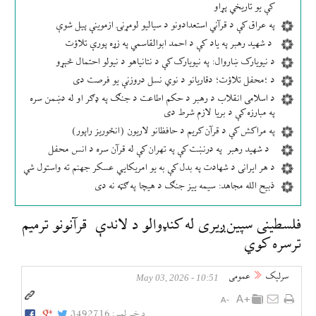
کې یو تاریخي پړاو
په عراق کې د قرآني استعدادونو د سیالیو لومړنۍ ازموینې پیل شوې
د شهید رهبر په یاد کې د احمد ابوالقاسمي په زړه پورې تلاؤت
د نیویارک ښاروال: په نیویارک کې د نتانیاهو د نیولو احتمال څېړو
د ؛محفل تلاؤت؛ دقاریانو د نوي نسل دروزنې یو فرصت دی
د اسلامی انقلاب د رهبر د حکم اطاعت د جنګ په ډګر او له دښمن سره
په مبارزه کې د بریا لازم شرط دی
په مراکش کې د قرآن کریم د حافظانو لاریون (انځوریز راپور)
د شهید رهبر په درنښت کې په تهران کې له قرآن سره د انس محفل
د هر ایرانی د شهادت په بدل کې به یو امریکایي عسکر جهنم ته واستول شي
ذبیح الله مجاهد: سیمه ییز جنګ د هیچا په ګټه نه دی
فلسطینی سپین‌ږیری له کنډوالو د لاندې قرآنونو ترمیم
ترسره کوي
سرلیک
عمومی
10:51 - May 03, 2026
د خبر لمبر:
3492716