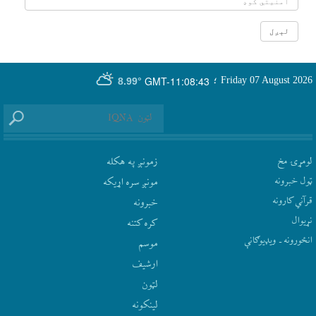
GMT-11:08:43
Friday 07 August 2026
؛
8.99°
لومړۍ مخ
زمونږ په هکله
ټول خبرونه
مونږ سره اړيکه
قرآني کارونه
‫خبرونه
نړيوال
کره کتنه
انځورونه ـ ویډیوګانې
موسم
ارشيف
لټون
لينکونه