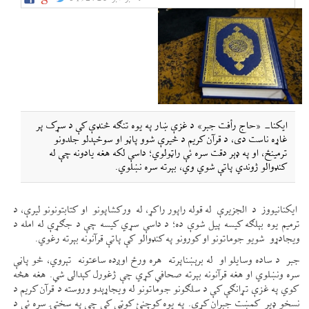
ایکنا- «حاج رأفت جبر» د غزې ښار په یوه تنګه څنډې کې د سړک پر
غاړه ناست دی، د قرآن کریم د څیرې شوو پاڼو او سوځېدلو جلدونو
ترمینځ، او په ډېر دقت سره ئې راټولوي؛ داسې لکه هغه یادونه چې له
کنډوالو ژوندي پاتې شوي وي، بېرته سره نښلوي.
ایکنانیووز د الجزیرې له قوله راپور راکړ، له ورکشاپونو او کتابتونونو لیرې، د
ترمیم یوه بېلګه کیسه پیل شوې ده؛ د داسې سړي کیسه چې د جګړې له امله د
ویجادړو شویو جوماتونو او کورونو په کنډوالو کې پاتې قرآنونه بېرته رغوي.
جبر د ساده وسایلو او له برېښناپرته هره ورځ اوږده ساعتونه تېروي، څو پاڼې
سره ونښلوي او هغه قرآنونه بېرته صحافي کړي چې ژغورل کېدالی شي. هغه هڅه
کوي په غزې تړانګې کې د سلګونو جوماتونو له ویجاړېدو وروسته د قرآن کریم د
نسخو ‌ډير کمښت جبران کړي. په یوه کوچنئ کوټې کې چې په سختۍ سره ئې د