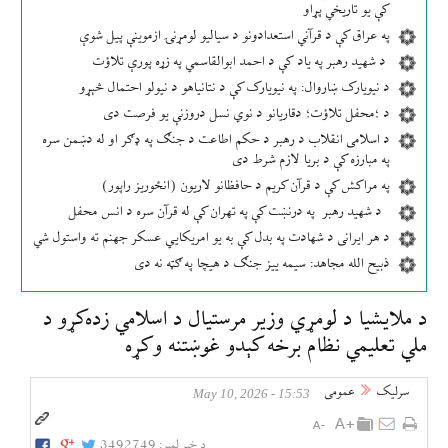
کې یو تاریخي پړاو
په عراق کې د قرآني استعدادونو د سیالیو لومړنۍ ازموینې پیل شوې
د شهید رهبر په یاد کې د احمد ابوالقاسمي په زړه پورې تلاؤت
د نیویارک ښاروال: په نیویارک کې د نتانیاهو د نیولو احتمال څېړو
د ؛محفل تلاؤت؛ دقاریانو د نوي نسل دروزنې یو فرصت دی
د اسلامی انقلاب د رهبر د حکم اطاعت د جنګ په ډګر او له دښمن سره
په مبارزه کې د بریا لازم شرط دی
په مراکش کې د قرآن کریم د حافظانو لاریون (انځوریز راپور)
د شهید رهبر په درنښت کې په تهران کې له قرآن سره د انس محفل
د هر ایرانی د شهادت په بدل کې به یو امریکایي عسکر جهنم ته واستول شي
ذبیح الله مجاهد: سیمه ییز جنګ د هیچا په ګټه نه دی
د ملایشیا د لومړي وزیر مرستیال د اسلامي زده‌کړو د
ملي تعلیمي نظام برخه کېدو غوښتنه وکړه
سرلیک
عمومی
15:53 - May 10, 2026
د خبر لمبر:
3492749