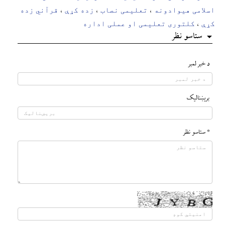
اسلامی هیوادونه
تعلیمی نصاب
زده کړې
قرآني زده
،
،
،
کړې
کلتوری تعلیمی او عملی اداره
،
ستاسو نظر
د خبر لمبر
بريښناليک
* ستاسو نظر