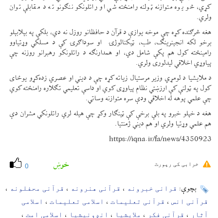
کړي، څو یوه متوازنه ټولنه رامنځته شي او راتلونکو ننګونو ته د مقابلې توان
ولري.
هغه څرګنده کړه چې موخه یوازې د قرآن د حافظانو روزل نه دي، بلکې په بېلابېلو
برخو لکه انجینرینګ، طب، ټیکنالوژۍ او سوداګرۍ کې د مسلکي وړتیاوو
رامینځته کول هم پکې شامل دي، او همدارنګه د راتلونکو رهبرانو روزنه چې
پياوړي اخلاقي لیدلوری ولري.
د ملایشیا د لومړي وزیر مرستیال زیاته کړه چې د دیني او عصري زده‌کړو یوځای
کول په ټولنې کې ارزښتي نظام پیاوړی کوي او داسې تعلیمي تګلاره رامنځته کوي
چې علمي پوهه له اخلاقي ودې سره متوازنه وساتي.
هغه د خپلو خبرو په بلې برخې کې ټینګار وکړ چې هیله لري راتلونکي مشران دې
هم علمي وړتیا ولري او هم دیني ژمنتیا.
https://iqna.ir/fa/news/4350923
خوښ
خرابی کی رپورٹ
0
قرانی خبرونه
قرآنی هنرونه
قرآنی محفلونه
بچوې:
،
،
،
قرآنی انس
قرآنی تعلیمات
اسلامی تعلیمات
اسلامی
،
،
،
آثار
قرآنی فکر
ملایشیا
انډونیشیا
اسلامی امت
،
،
،
،
،