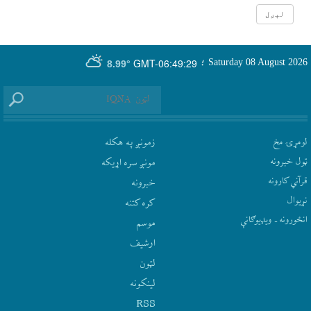
GMT-06:49:29
Saturday 08 August 2026
؛
8.99°
لومړۍ مخ
زمونږ په هکله
ټول خبرونه
مونږ سره اړيکه
قرآني کارونه
‫خبرونه
نړيوال
کره کتنه
انځورونه ـ ویډیوګانې
موسم
ارشيف
لټون
لينکونه
RSS