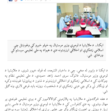
ایکنا- د ملایشیا د لومړي وزیر مرستیال په خپلو خبرو کې وغوښتل چې
اسلامي زده‌کړې او اخلاقي ارزښتونه دې د هېواد په ملي تعلیمي سیستم کې
ورځاي شي.
د ایکنا د راپور له مخې، چې د «اخبار الشیعه» له قوله خپور شوی، د ملایشیا د
لومړي وزیر مرستیال، داتوک سری احمد زاهد حمیدي، د ملي تعلیمي نظام په
چوکاټ کې د اسلامي زده‌کړو او اخلاقي ارزښتونو د شتون د پیاوړتیا غوښتنه وکړه
او ټینګار ئې وکړ چې دیني زده‌کړې او د شخصیت روزنه باید فرعي لارې ونه ګڼل
شي.
د هغه څرګندونې د ملایشیا په پلازمېنې کوالالامپور کې د یوې تعلیمي غونډې پر
مهال وشوې. په دې کنفرانس کې د ملایشیا د لومړي وزیر مرستیال د داسې بشپړ
نسل د روزنې پر اهمیت ټینګار وکړ چې علمي برتري له اخلاقي ژمنتیا سره یوځای