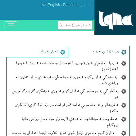
.
.
فارسی
Français
English
د مېزپاسى (ډیسټاپ)
باز
و
بسته
کردن
منو
ډير لیدل شوي خبرونه
اخیرني خبرونه
د اروپا له لومړي شین (چاپېریال‌دوست) جومات څخه د بریتانیا د پاچا
لیدنه(فیلم)
په جده کې د قرآن کریم د سورو د خوشخطئ نادره هنري تابلو نندارې ته
وړاندې شوه
په قطر کې په جوماتونو کې د قرآن کریم د اوړي د زده‌کړې ګډ پروګرام پیل
شو
د شهیدانو وینه به له سیمې د استکبار او استعمار ټغر ټول کړي(ځانګړی
مرکه)
د مقاومت د سیدالشهدا له عبادي لارښوونو سره د سل ورځنئ ملتیا
پروګرام
د قرآن کریم د لومړي ترتیل شوي غږیز تلاوت ثبتیدا؛ د قرآن په خدمت