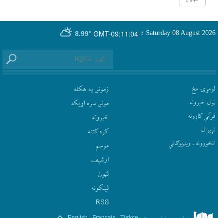
GMT-09:11:04
Saturday 08 August 2026
؛
8.99°
لومړۍ مخ
زمونږ په هکله
ټول خبرونه
مونږ سره اړيکه
قرآني کارونه
‫خبرونه
نړيوال
کره کتنه
انځورونه ـ ویډیوګانې
موسم
ارشيف
لټون
لينکونه
RSS
.
.
.
.
فارسی
العربیة
Türkçe
Français
English