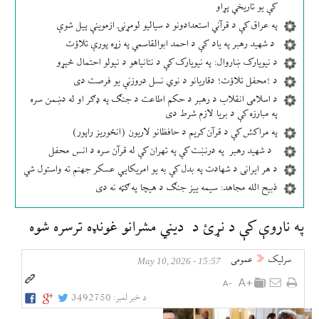
کې یو تاریخي پړاو
په عراق کې د قرآني استعدادونو د سیالیو لومړنۍ ازموینې پیل شوې
د شهید رهبر په یاد کې د احمد ابوالقاسمي په زړه پورې تلاؤت
د نیویارک ښاروال: په نیویارک کې د نتانیاهو د نیولو احتمال څېړو
د ؛محفل تلاؤت؛ دقاریانو د نوي نسل دروزنې یو فرصت دی
د اسلامی انقلاب د رهبر د حکم اطاعت د جنګ په ډګر او له دښمن سره
په مبارزه کې د بریا لازم شرط دی
په مراکش کې د قرآن کریم د حافظانو لاریون (انځوریز راپور)
د شهید رهبر په درنښت کې په تهران کې له قرآن سره د انس محفل
د هر ایرانی د شهادت په بدل کې به یو امریکایي عسکر جهنم ته واستول شي
ذبیح الله مجاهد: سیمه ییز جنګ د هیچا په ګټه نه دی
په ناروې کې د نړئ د دیني مشرانو غونډه ترسره شوه
سرلیک
عمومی
15:57 - May 10, 2026
د خبر لمبر:
3492750