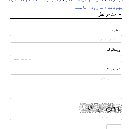
یهودیت
ناروې
ناسته
،
،
ستاسو نظر
د خبر لمبر
بريښناليک
* ستاسو نظر