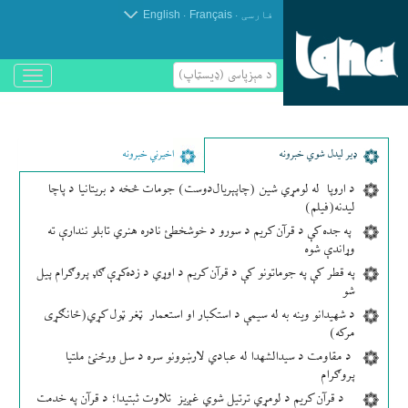
.
.
فارسی
Français
English
د مېزپاسى (ډیسټاپ)
باز
و
بسته
کردن
منو
ډير لیدل شوي خبرونه
اخیرني خبرونه
د اروپا له لومړي شین (چاپېریال‌دوست) جومات څخه د بریتانیا د پاچا
لیدنه(فیلم)
په جده کې د قرآن کریم د سورو د خوشخطئ نادره هنري تابلو نندارې ته
وړاندې شوه
په قطر کې په جوماتونو کې د قرآن کریم د اوړي د زده‌کړې ګډ پروګرام پیل
شو
د شهیدانو وینه به له سیمې د استکبار او استعمار ټغر ټول کړي(ځانګړی
مرکه)
د مقاومت د سیدالشهدا له عبادي لارښوونو سره د سل ورځنئ ملتیا
پروګرام
د قرآن کریم د لومړي ترتیل شوي غږیز تلاوت ثبتیدا؛ د قرآن په خدمت