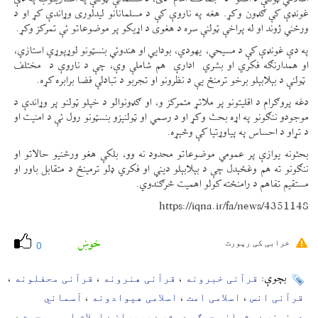
غونډې کې ګډون وکړ. هغه په ناروې کې د مسلمانانو لیدلوری وړاندې کړ او د
ورځني ژوند او له پراخې ټولنې سره د هغوی د اړیکو پر موضوعاتو ئې تمرکز وکړ.
په دې غونډې کې د مسیحي، یهودي، بودایي او هندوئي بنسټونو لوړپوړي استازي،
او همدارنګه فکري او بشري ادارې هم شاملې وې، چې د ناروې د مختلف
ټولنې د بېلابېلو برخو ترمنځ یې د نظرونو او تجربو د تبادلې فضا برابره کړه.
دغه پروګرام د اقلیتونو پر ملاتړ متمرکز و، او ګډونوالو د خپلو ټولنو پر وړاندې د
موجودو ننګونو په اړه بحث وکړ او د رسمي او ټولنیزو بنسټونو رول ئې د امنیت او
د تړاو د احساس په پیاوړتیا کې وڅېړه.
بحثونه یوازې پر عمومي موضوعاتو محدود نه وو، بلکې هغو ورځنیو حالاتو او
ننګونو ته هم وغځېدل چې د بېلابېلو دیني او فکري ډلو ترمینځ د متقابل باور او
مستقیم تفاهم د رامنځته کولو اهمیت څرګندوي.
https://iqna.ir/fa/news/4351148
خوښ
خرابی کی رپورٹ
0
قرآنی خبرونه
قرآنی هنرونه
قرآنی محفلونه
بچوې:
،
،
،
قرآنی انس
اسلامی امت
اسلامی هیوادونه
آسماني
،
،
،
دینونه
مشرانو جرګه
مشر
رهبران
اسلام او مسیحیت
،
،
،
،
،