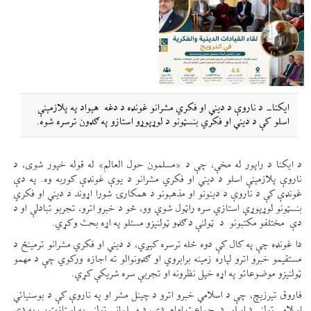
ایکنا- د ناروې د دیني او فکري مشرانو غونډه د دغه هېواد په پلازمېنې
اسلو کې د دیني او فکري بنسټونو د لوړپوړو استازو په ګډون ترسره شوه.
د ایکنا د راپور له مخې، چې د «مسلمون حول العالم» له قوله خپور شوی، د
ناروې پلازمېنې اسلو د دیني او فکري مشرانو د یوې غونډې کوربه وه. په دې
غونډې کې د ناروې د دینونو او مذهبونو د همکارۍ شورا اړوند د دیني او فکري
بنسټونو لوړپوړي استازي سره راټول شوي وو، څو د خبرو اترو، تجربو تبادلې او د
دې مختلفو مکتبونو د ټولنې د ګډو ټولنیزو مسئلو په اړه بحث وکړي.
دا غونډه چې په کال کې دوه ځله ترسره کېږي، د دیني او فکري مشرانو ترمینځ د
مستقیمو خبرو اترو لپاره زمینه برابروي او ګډونوالو ته اجازه ورکوي چې د مهمو
ټولنیزو موضوعاتو په اړه خپل نظرونه او تجربې سره شریکې کړي.
فاروق تیرزیچ، چې د اسلامي خبرو اترو د چینل مشر او په ناروې کې د بوسنیائي
اسلامي ټولنې د اسلو د جماعت امام دی، د مسلمانې ټولنې په استازیتوب په دې