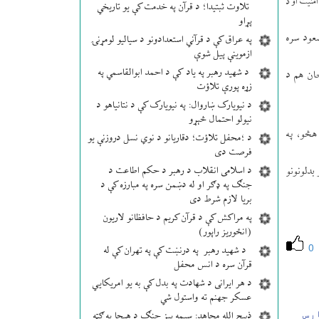
امنیت او د
تلاوت ثبتیدا؛ د قرآن په خدمت کې یو تاریخي
پړاو
عود سره
په عراق کې د قرآني استعدادونو د سیالیو لومړنۍ
ازموینې پیل شوې
د شهید رهبر په یاد کې د احمد ابوالقاسمي په
ان هم د
زړه پورې تلاؤت
د نیویارک ښاروال: په نیویارک کې د نتانیاهو د
نیولو احتمال څېړو
هڅو، په
د ؛محفل تلاؤت؛ دقاریانو د نوي نسل دروزنې یو
فرصت دی
بدلونونو
د اسلامی انقلاب د رهبر د حکم اطاعت د
جنګ په ډګر او له دښمن سره په مبارزه کې د
بریا لازم شرط دی
په مراکش کې د قرآن کریم د حافظانو لاریون
(انځوریز راپور)
0
د شهید رهبر په درنښت کې په تهران کې له
قرآن سره د انس محفل
د هر ایرانی د شهادت په بدل کې به یو امریکایي
عسکر جهنم ته واستول شي
رس
ذبیح الله مجاهد: سیمه ییز جنګ د هیچا په ګټه