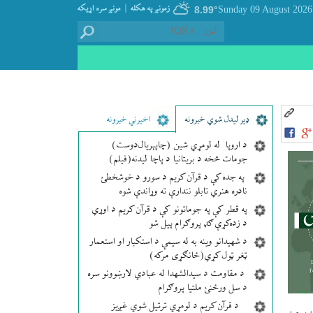
|
زمونږ په هکله
مونږ سره اړيکه
8.99°
,
ډير لیدل شوي خبرونه
اخیرني خبرونه
د اروپا له لومړي شین (چاپېریال‌دوست)
جومات څخه د بریتانیا د پاچا لیدنه(فیلم)
په جده کې د قرآن کریم د سورو د خوشخطئ
نادره هنري تابلو نندارې ته وړاندې شوه
په قطر کې په جوماتونو کې د قرآن کریم د اوړي
د زده‌کړې ګډ پروګرام پیل شو
د شهیدانو وینه به له سیمې د استکبار او استعمار
ټغر ټول کړي(ځانګړی مرکه)
د مقاومت د سیدالشهدا له عبادي لارښوونو سره
د سل ورځنئ ملتیا پروګرام
د قرآن کریم د لومړي ترتیل شوي غږیز