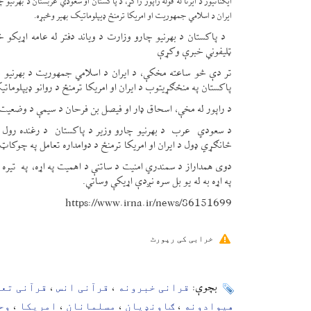
ایکنانیوز د ایرنا له قوله راپور راکړ، د پاکستان او سعودي عربستان د بهرنیو
ایران د اسلامي جمهوریت او امریکا ترمنځ ډیپلوماتیک بهیر وڅېړه.
د پاکستان د بهرنیو چارو وزارت د ویاند دفتر له عامه اړیکو
ټلیفوني خبرې وکړې
تر دې څو ساعته مخکې، د ایران د اسلامي جمهوریت د بهرنیو چ
پاکستان په منځګړیتوب د ایران او امریکا ترمنځ د روانو ډیپلومات
د راپور له مخې، اسحاق ډار او فیصل بن فرحان د سیمې د وضعیت 
د سعودي عرب د بهرنیو چارو وزیر د پاکستان د رغنده رول ستای
ځانګړي ډول د ایران او امریکا ترمنځ د دوامداره تعامل په چوکاټ 
دوی همداراز د سمندري امنیت د ساتنې د اهمیت په اړه، په تیره بیا 
په اړه به له یو بل سره نږدې اړیکې وساتي.
https://www.irna.ir/news/86151699
خرابی کی رپورٹ
قرانی خبرونه
قرآنی انس
قرآنی تع
بچوې:
،
،
هیوادونه
ګاونډیان
مسلمانان
امریکا
وح
،
،
،
،