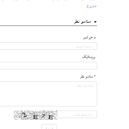
خلیځ
ستاسو نظر
د خبر لمبر
بريښناليک
* ستاسو نظر