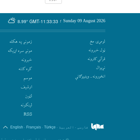
GMT-11:33:33
Sunday 09 August 2026
؛
8.99°
لومړۍ مخ
زمونږ په هکله
ټول خبرونه
مونږ سره اړيکه
قرآني کارونه
‫خبرونه
نړيوال
کره کتنه
انځورونه ـ ویډیوګانې
موسم
ارشيف
لټون
لينکونه
RSS
.
.
.
.
فارسی
العربیة
Türkçe
Français
English