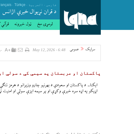
.
.
.
فارسی
العربیة
Türkçe
rançais
د قران نړيوال خبري اژانس
لومړۍ مخ
ټول خبرونه
قرآني 
سرلیک
عمومی
6:48 - May 12, 2026
پاکستان او عربستان په سیمې کې د سولې او 
ایکنا- د پاکستان او سعودي د بهرنیو چارو وزیرانو د هرمز تنګي او
اړیکو په اړه سره خبرې وکړې او پر سیمه ایزې سولې او امنیت ئې