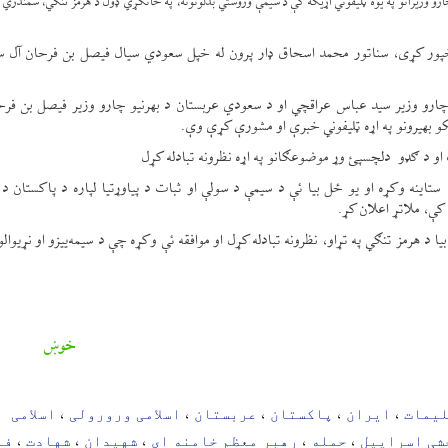
 چارو وزیرانو په یوه ټلیفوني اړیکه کې د سیمې وروستي بدلونونه، په ځانګړي ډول د هرمز تنګي، سمندري 
 خپور کړی، سناتور محمد اسحاق ډار پرون له خپل سعودي سیال فیصل بن فرحان آل س
ارو وزیر سید عباس عراقچي او د سعودي عربستان د بهرنیو چارو وزیر فیصل بن فرح
یکو بهیرونو په اړه ټلیفوني خبرې او مشورې کړې وې.
او د ګډو دلچسپئ وړ موضوعګانو په اړه نظرونه تبادله کړل
نه وکړه او یو ځل بیا ئې د سیمې د سولې او ثبات د پیاوړتیا لپاره د پاکستان د 
کې، ملاتړ اعلان کړ.
د هرمز تنګي په تړاو، نظرونه تبادله کړل او موافقه ئې وکړه چې د سیمه‌ییزو او نړیوالو 
خوښ
لیمات
ایران
پاکستان
عربستان
اسلامی ورورولی
اسلامی
،
،
،
،
،
شی اسراییل
حمله
رهبر معظم خامنه ای
شهیدان
شهادت
فا
،
،
،
،
،