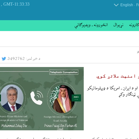
 Sunday 09 August 2026
GMT-11:33:33
.
English
F
کارونه
نړيوال
انځورونه ـ ویډیوګانې
د خبر لمبر:
3492762
امنیت ملاتړ کوي
 د ایران ـ امریکا د ډیپلوماتیکو
 ټينګار وکړ