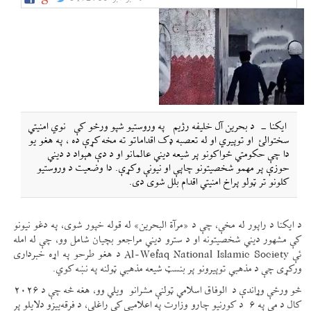
ایکنا - د بحرین آل خلیفه رژيم په وروستیو شپو ورځو کې نوي امنیتي
سختوالئ او توپيري او له تعصبه ډک اقداماتو ته مخه کړې ده ، په هغو یو
دا چې حکومتي ځواکونو پر شیعه دیني عالمانو او د دې هېواد د دیني
حوزې پر مهمو شخصیتونو چاپې او نیونې وکړې. دا وضعیت د وروستیو
کلونو تر ټولو پراخ امنیتي اقدام بلل شوی دی.
د ایکنا د راپور له مخې، چې د «مرآة البحرین» له قوله خپور شوی، په دغو نیونو
کې مشهور دیني شخصیتونه او د سترو دیني مراجعو بچیان شامل وو، چې له امله
ئې Al-Wefaq National Islamic Society د هغو طرحو په اړه خبرداری
ورکړی چې د مذهبي توپیرونو پر بنسټ شیعه مذهبي ټولنه په نښه کوي.
څو ورځې وړاندې د الوفاق اسلامي ټولنې مشرانو ویلي وو، هغه څه چې د ۲۰۲۶
کال د مې په ۶ د کورنیو چارو وزارت په اعلامیې کې راغلي، د فرقه‌ییزو دلایلو پر