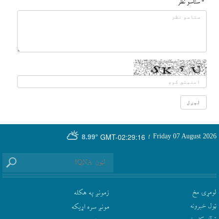
* ستاسو نظر
GMT-02:29:16
Friday 07 August 2026
؛
8.99°
لومړۍ مخ
زمونږ په هکله
ټول خبرونه
مونږ سره اړيکه