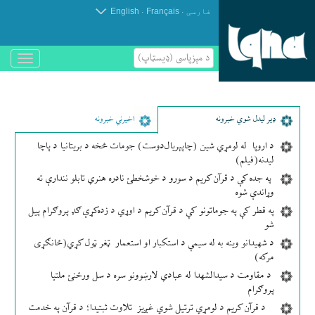
.
.
فارسی
Français
English
د مېزپاسى (ډیسټاپ)
باز
و
بسته
کردن
منو
ډير لیدل شوي خبرونه
اخیرني خبرونه
د اروپا له لومړي شین (چاپېریال‌دوست) جومات څخه د بریتانیا د پاچا
لیدنه(فیلم)
په جده کې د قرآن کریم د سورو د خوشخطئ نادره هنري تابلو نندارې ته
وړاندې شوه
په قطر کې په جوماتونو کې د قرآن کریم د اوړي د زده‌کړې ګډ پروګرام پیل
شو
د شهیدانو وینه به له سیمې د استکبار او استعمار ټغر ټول کړي(ځانګړی
مرکه)
د مقاومت د سیدالشهدا له عبادي لارښوونو سره د سل ورځنئ ملتیا
پروګرام
د قرآن کریم د لومړي ترتیل شوي غږیز تلاوت ثبتیدا؛ د قرآن په خدمت