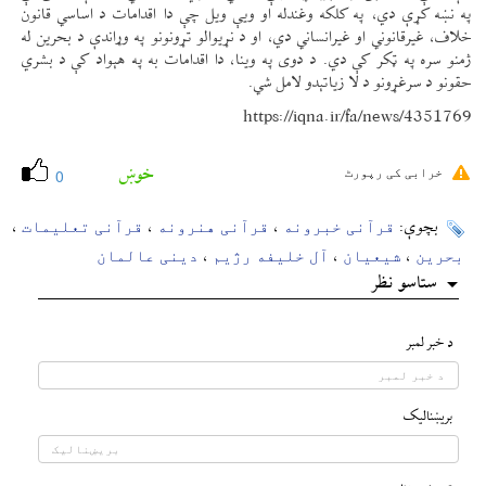
په نښه کړې دي، په کلکه وغندله او ویې ویل چې دا اقدامات د اساسي قانون
خلاف، غیرقانوني او غیرانساني دي، او د نړیوالو تړونونو په وړاندې د بحرین له
ژمنو سره په ټکر کې دي. د دوی په وینا، دا اقدامات به په هېواد کې د بشري
حقونو د سرغړونو د لا زیاتېدو لامل شي.
https://iqna.ir/fa/news/4351769
خوښ
خرابی کی رپورٹ
0
قرآنی خبرونه
قرآنی هنرونه
قرآنی تعلیمات
بچوې:
،
،
،
بحرین
شیعیان
آل خلیفه رژیم
دینی عالمان
،
،
،
ستاسو نظر
د خبر لمبر
بريښناليک