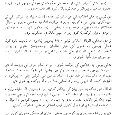
بنسټ یو امنیتي کمپاین ښئي، او له بحریني حکومته ئې غوښتي وو چې ژر تر ژره د
جعفري مذهب د پیروانو پر ضد ټول پلان شوي اقدامات ودروي.
دې ټولنې په هغې اعلامیه کې چې د کورنیو چارو وزارت د بیان په غبرګون کې ئې
خپره کړې، ویلي چې د کورنیو چارو د وزارت اعلامیه له داسې تورونو او خیالي
ادعاګانو ډکه ده چې پر فرقه‌ییزو او تاریخي بنسټونو ولاړې دي، او دا د یوه ژور
وجودي بحران څرګندونه کوي چې د امنیتي تګلارې ځانګړتیا لري
تر دې مخکې، الوفاق اسلامي ټولنې د ۶۹ بحریني ښاریزو د تابعیت لغوه کول
غندلي وو،چې په هغوی کې دیني عالمان، نوحه‌خوانان، هنري او ټولنیز
شخصیتونه، ښځې، نارینه او حتی ماشومان شامل وو. پر دغو کسانو د ایران سره د
خواخوږۍ تور لګول شوی و.
ددغې ټولنې په اعلامیې کې څرګنده شوې ، چې دا اقدام څو ورځې وروسته له دې
ترسره شوی چې د بحرین پاچا امر وکړ چې وڅېړل شي څوک د تابعیت مستحق
دي، او د «خیانت» پر ضد دې ژر اقدامات پیل شي. ټولنې ویلي، دا پرېکړې د
اغېزمنو کسانو له څېړنې پرته او د قضایي صلاحیت له چوکاټه بهر شوې دي.
الوفاق غورځنګ په خپل بیان کې ټینګار کړی، چې د بحرین آل خلیفه رژیم د
ماشومانو، نوو زېږېدلو او ښځو تابعیت یوازې د دې لپاره لغوه کړی چې هغوی د
شیعه پلارونو اولادونه دي. د دوی په وینا، دا چاره د بشپړو کورنیو د احوال له
ثبت څخه ایستل دي او د ټولې کورنۍ لپاره اخلاقي او مدني اعدام ګڼل کېږي.
دې ټولنې دغه خپل‌سری پرېکړه، چې مذهبي، هنري او مسلکي مخورې کورنۍ یې