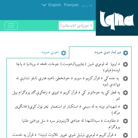
.
.
فارسی
Français
English
د مېزپاسى (ډیسټاپ)
باز
و
بسته
کردن
منو
ډير لیدل شوي خبرونه
اخیرني خبرونه
د اروپا له لومړي شین (چاپېریال‌دوست) جومات څخه د بریتانیا د پاچا
لیدنه(فیلم)
په جده کې د قرآن کریم د سورو د خوشخطئ نادره هنري تابلو نندارې ته
وړاندې شوه
په قطر کې په جوماتونو کې د قرآن کریم د اوړي د زده‌کړې ګډ پروګرام پیل
شو
د شهیدانو وینه به له سیمې د استکبار او استعمار ټغر ټول کړي(ځانګړی
مرکه)
د مقاومت د سیدالشهدا له عبادي لارښوونو سره د سل ورځنئ ملتیا
پروګرام
د قرآن کریم د لومړي ترتیل شوي غږیز تلاوت ثبتیدا؛ د قرآن په خدمت