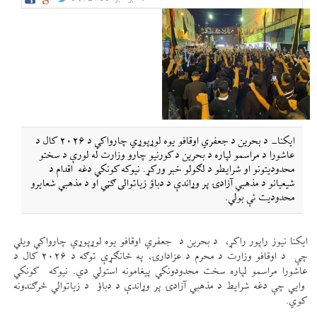
ایکنا- د بحرین د جعفري اوقافو یوه لوړپوړي چارواکي د ۲۰۲۶ کال د
عاشورا د مراسمو لپاره د بحرین د کورنیو چارو وزارت له لورې د سختو
محدودیتونو او شرایطو د لګولو خبر ورکړ. نیوکه کونکي دغه اقدام د
شیعیانو د مذهبي آزادۍ پر وړاندې د دباؤ زیاتوالی ګڼي او د مذهبي شعایرو
محدودیت ئې بولي.
ایکنا نیوز راپور راکړ، د بحرین د جعفري اوقافو یوه لوړپوړي چارواکي ویلي
چې د اوقافو وزارت د محرم د عزادارۍ، په ځانګړې توګه د ۲۰۲۶ کال د
عاشورا مراسمو لپاره سخت محدودونکي پیغامونه استولي دي. نیوکه کونکي
وایي چې دغه شرایط د مذهبي آزادۍ پر وړاندې د دباؤ د زیاتوالي څرګندونه
کوي.