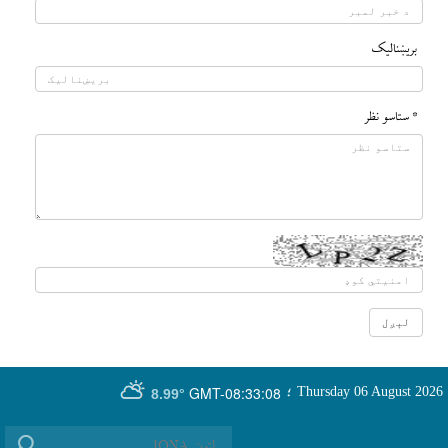
بريښناليک
* ستاسو نظر
GMT-08:33:08
Thursday 06 August 2026
؛
8.99°