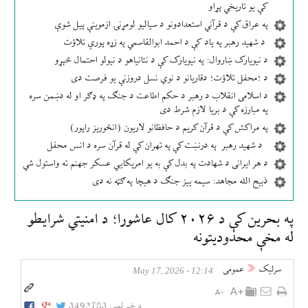
کې یو تاریخي پړاو
په عراق کې د قرآني استعدادونو د سیالیو لومړنۍ ازموینې پیل شوې
د شهید رهبر په یاد کې د احمد ابوالقاسمي په زړه پورې تلاؤت
د نیویارک ښاروال: په نیویارک کې د نتانیاهو د نیولو احتمال څېړو
د ؛محفل تلاؤت؛ دقاریانو د نوي نسل دروزنې یو فرصت دی
د اسلامی انقلاب د رهبر د حکم اطاعت د جنګ په ډګر او له دښمن سره
په مبارزه کې د بریا لازم شرط دی
په مراکش کې د قرآن کریم د حافظانو لاریون (انځوریز راپور)
د شهید رهبر په درنښت کې په تهران کې له قرآن سره د انس محفل
د هر ایرانی د شهادت په بدل کې به یو امریکایي عسکر جهنم ته واستول شي
ذبیح الله مجاهد: سیمه ییز جنګ د هیچا په ګټه نه دی
په بحرین کې د ۲۰۲۶ کال عاشورا؛ د امنیتي شرایطو
له مخې محدودیتونه
سرلیک
عمومی
12:14 - May 17, 2026
د خبر لمبر:
3492783