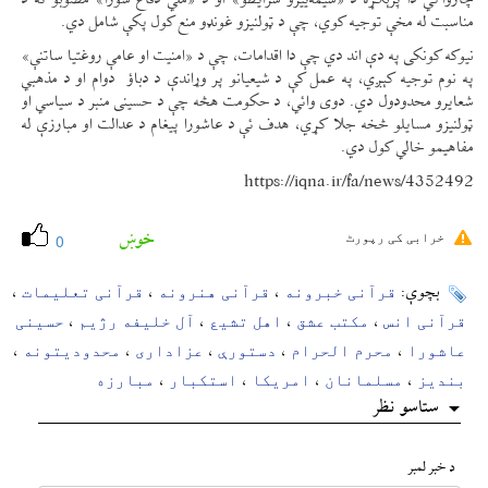
چارواکي دا پرېکړه د «سیمه‌ییزو شرایطو» او د «ملي دفاع شورا» مصوبو ته د
مناسبت له مخې توجیه کوي، چې د ټولنیزو غونډو منع کول پکې شامل دي.
نیوکه کونکی په دې اند دي چې دا اقدامات، چې د «امنیت او عامې روغتیا ساتنې»
په نوم توجیه کېږي، په عمل کې د شیعیانو پر وړاندې د دباؤ دوام او د مذهبي
شعایرو محدودول دي. دوی وائي، د حکومت هڅه چې د حسینی منبر د سیاسي او
ټولنیزو مسایلو څخه جلا کړي، هدف ئې د عاشورا پیغام د عدالت او مبارزې له
مفاهیمو خالي کول دي.
https://iqna.ir/fa/news/4352492
خوښ
خرابی کی رپورٹ
0
قرآنی خبرونه
قرآنی هنرونه
قرآنی تعلیمات
بچوې:
،
،
،
قرآنی انس
مکتب عشق
اهل تشیع
آل خلیفه رژیم
حسینی
،
،
،
،
عاشورا
محرم الحرام
دستورې
عزاداری
محدودیتونه
،
،
،
،
،
بندیز
مسلمانان
امریکا
استکبار
مبارزه
،
،
،
،
ستاسو نظر
د خبر لمبر