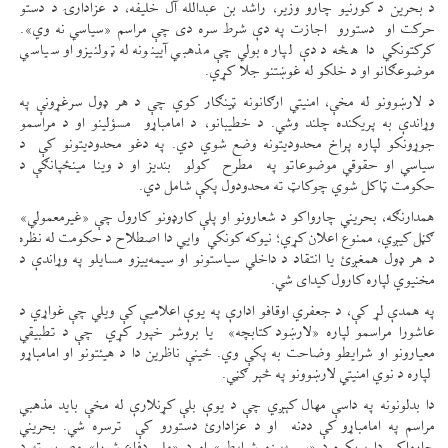
د بحرین د کورنیو چارو وزیر، راشد بن عبدالله آل خلیفه، د عزادارۍ د دستو
حرکت او دستورو اجازت په دې شرط سره دی چې مراسم «سیاسي نه وي».
کرکتونکي دا هڅه د دې لپاره بولي چې مذهبي آیینونه له ټولنیزو او سیاسي
موضوعګانو او د خلکو له غوښتنو جلا کړي.
د لارښوونو له مخې، امنیتي ارګانونه ټینګار کوي چې د هر ډول سرغړونې په
وړاندې به پریکنده چلند وشي. د خطیبانو، د امامباړو مسؤلینو او د مراسمو
جوړونکو لپاره پراخ محدودیتونه وضع شوي دي. په دغو محدودیتونو کې د
سیاسي او حقوقي موضوعاتو په مطرح کولو بندیز او د وینا مینځپانګې د
حکومت ټاکل شوي چوکاټ ته محدودول پکې شامل دي.
همدارنګه، بحریني چارواکو د شعارونو او پلې کارډونو کارول چې «غیرمعمولي»
ګڼل کیږي، ممنوع اعلان کړي؛ نیوکه کونکي وایي دا اصطلاح د حکومت له نظره
د هر ډول همغږئ یا انتقاد د داخلي سیاستونو او سیمه‌ییزو مسایلو په وړاندې د
مخنیوي لپاره کارول کیدای شي.
په همدې لړ کې، د جعفري اوقافو ادارې په یوې اعلامیې کې ویلي چې غواړي د
عاشورا مراسمو لپاره «لارښود کتابچه» یا بروشر خپور کړي چې د تطبیقي
معیارونو او شرایطو وضاحت به پکې وي. ځینې ناظرین دا د هیئتونو او امامباړو
لپاره د نوي امنیتي لارښوونو په څېر ګڼي.
دا بدلونونه په داسې مهال کېږي چې د یوې بلې کړنلارې له مخې باید مذهبي
مراسم په امامباړو کې ددنه او د عزادارئ دستورو کې ترسره شي. بحریني