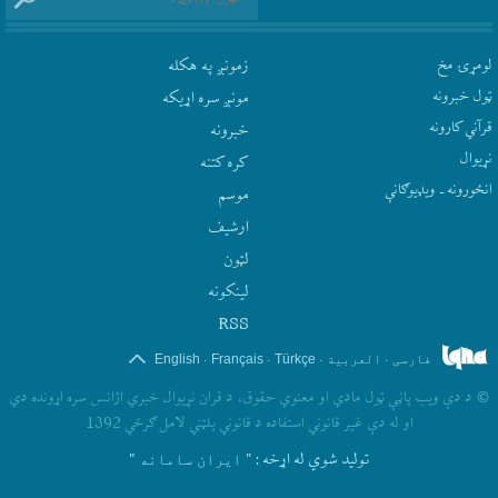
لومړۍ مخ
زمونږ په هکله
ټول خبرونه
مونږ سره اړيکه
قرآني کارونه
‫خبرونه
نړيوال
کره کتنه
انځورونه ـ ویډیوګانې
موسم
ارشيف
لټون
لينکونه
RSS
.
.
.
.
فارسی
العربیة
Türkçe
Français
English
©
د دې ويب پاڼې ټول مادي او معنوي حقوق، د قران نړيوال خبري اژانس سره اړونده دي
او له دې غير قانوني استفاده د قانوني پلټني لامل ګرځي 1392
تولید شوي له اړخه
: " ایران سامانه "