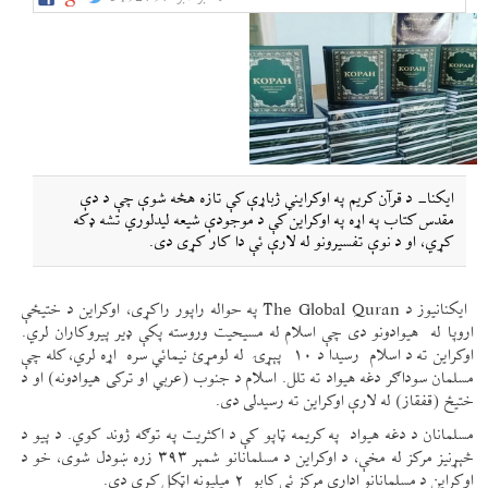
ایکنا- د قرآن کریم په اوکرایني ژباړې کې تازه هڅه شوې چې د دې
مقدس کتاب په اړه په اوکراین کې د موجودې شیعه لیدلوري تشه ډکه
کړي، او د نوې تفسیرونو له لارې ئې دا کار کړی دی.
ایکنانیوز د The Global Quran په حواله راپور راکړی، اوکراین د ختیځې
اروپا له هیوادونو دی چې اسلام له مسیحیت وروسته پکې ډیر پیروکاران لري.
اوکراین ته د اسلام رسیدا د ۱۰ پېړۍ له لومړئ نیمائي سره اړه لري، کله چې
مسلمان سوداګر دغه هیواد ته تلل. اسلام د جنوب (عربي او ترکی هیوادونه) او د
ختیځ (قفقاز) له لارې اوکراین ته رسیدلی دی.
مسلمانان د دغه هیواد په کریمه ټاپو کې د اکثریت په توګه ژوند کوي. د پیو د
څېړنیز مرکز له مخې، د اوکراین د مسلمانانو شمېر ۳۹۳ زره ښودل شوی، خو د
اوکراین د مسلمانانو ادارې مرکز ئې کابو ۲ میلیونه اټکل کړی دی.