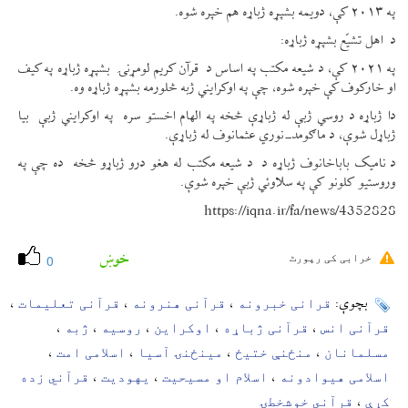
په ۲۰۱۳ کې، دویمه بشپړه ژباړه هم خپره شوه.
د اهل تشیّع بشپړه ژباړه:
په ۲۰۲۱ کې، د شیعه مکتب په اساس د قرآن کریم لومړنۍ بشپړه ژباړه په کیف
او خارکوف کې خپره شوه، چې په اوکرایني ژبه څلورمه بشپړه ژباړه وه.
دا ژباړه د روسي ژبې له ژباړې څخه په الهام اخستو سره په اوکرایني ژبې بیا
ژباړل شوې، د ماګومد-نوري عثمانوف له ژباړې.
د نامیک باباخانوف ژباړه د د شیعه مکتب له هغو درو ژباړو څخه ده چې په
وروستیو کلونو کې په سلاوئي ژبې خپره شوې.
https://iqna.ir/fa/news/4352828
خوښ
خرابی کی رپورٹ
0
قرانی خبرونه
قرآنی هنرونه
قرآنی تعلیمات
بچوې:
،
،
،
قرآنی انس
قرآنی ژباړه
اوکراین
روسیه
ژبه
،
،
،
،
،
مسلمانان
منځنې ختیځ
مینځنۍ آسیا
اسلامی امت
،
،
،
،
اسلامی هیوادونه
اسلام او مسیحیت
یهودیت
قرآني زده
،
،
،
کړې
قرآني خوشخطۍ
،