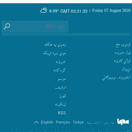
GMT-03:31:35
Friday 07 August 2026
؛
8.99°
لومړۍ مخ
زمونږ په هکله
ټول خبرونه
مونږ سره اړيکه
قرآني کارونه
‫خبرونه
نړيوال
کره کتنه
انځورونه ـ ویډیوګانې
موسم
ارشيف
لټون
لينکونه
RSS
.
.
.
.
فارسی
العربیة
Türkçe
Français
English