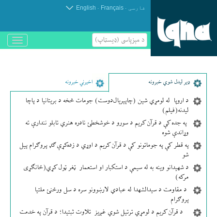
.
.
فارسی
Français
English
د مېزپاسى (ډیسټاپ)
باز
و
بسته
کردن
منو
ډير لیدل شوي خبرونه
اخیرني خبرونه
د اروپا له لومړي شین (چاپېریال‌دوست) جومات څخه د بریتانیا د پاچا
لیدنه(فیلم)
په جده کې د قرآن کریم د سورو د خوشخطئ نادره هنري تابلو نندارې ته
وړاندې شوه
په قطر کې په جوماتونو کې د قرآن کریم د اوړي د زده‌کړې ګډ پروګرام پیل
شو
د شهیدانو وینه به له سیمې د استکبار او استعمار ټغر ټول کړي(ځانګړی
مرکه)
د مقاومت د سیدالشهدا له عبادي لارښوونو سره د سل ورځنئ ملتیا
پروګرام
د قرآن کریم د لومړي ترتیل شوي غږیز تلاوت ثبتیدا؛ د قرآن په خدمت