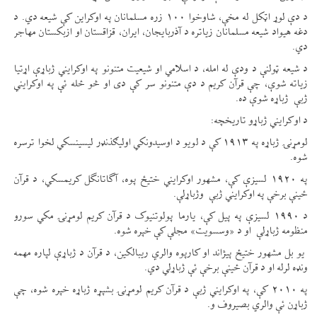
د دې لوړ اټکل له مخې، شاوخوا ۱۰۰ زره مسلمانان په اوکراین کې شیعه دي. د
دغه هیواد شیعه مسلمانان زیاتره د آذربایجان، ایران، قزاقستان او ازبکستان مهاجر
دي.
د شیعه ټولنې د ودې له امله، د اسلامي او شیعیت متنونو په اوکرایني ژباړې اړتیا
زیاته شوې، چې قرآن کریم د دې متنونو سر کې دی او څو ځله ئې په اوکرایني
ژبې ژباړه شوې ده.
د اوکرایني ژباړو تاریخچه:
لومړنۍ ژباړه په ۱۹۱۳ کې د لویو د اوسیدونکي اولیګذنډر لیسینسکي لخوا ترسره
شوه.
په ۱۹۲۰ لسیزې کې، مشهور اوکرایني ختیځ پوه، آگاتانگل کریمسکي، د قرآن
ځینې برخې په اوکرایني ژبې وژباړلې.
د ۱۹۹۰ لسیزې په پیل کې، یارما پولوتنیوک د قرآن کریم لومړنۍ مکي سورو
منظومه ژباړلې او د «وسسویت» مجلې کې خپره شوه.
یو بل مشهور ختیځ پيژاند او کارپوه والري ریبالکین، د قرآن د ژباړې لپاره مهمه
ونډه لرله او د قرآن ځینې برخې ئې ژباړلي دي.
په ۲۰۱۰ کې، په اوکرایني ژبې د قرآن کریم لومړنۍ بشپړه ژباړه خپره شوه، چې
ژباړن ئې والري بصیروف و.