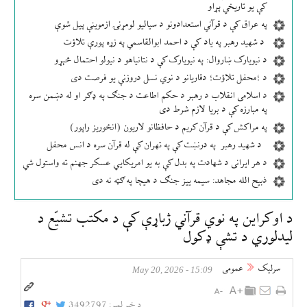
کې یو تاریخي پړاو
په عراق کې د قرآني استعدادونو د سیالیو لومړنۍ ازموینې پیل شوې
د شهید رهبر په یاد کې د احمد ابوالقاسمي په زړه پورې تلاؤت
د نیویارک ښاروال: په نیویارک کې د نتانیاهو د نیولو احتمال څېړو
د ؛محفل تلاؤت؛ دقاریانو د نوي نسل دروزنې یو فرصت دی
د اسلامی انقلاب د رهبر د حکم اطاعت د جنګ په ډګر او له دښمن سره
په مبارزه کې د بریا لازم شرط دی
په مراکش کې د قرآن کریم د حافظانو لاریون (انځوریز راپور)
د شهید رهبر په درنښت کې په تهران کې له قرآن سره د انس محفل
د هر ایرانی د شهادت په بدل کې به یو امریکایي عسکر جهنم ته واستول شي
ذبیح الله مجاهد: سیمه ییز جنګ د هیچا په ګټه نه دی
د اوکراین په نوي قرآني ژباړې کې د مکتب تشیّع د
لیدلوري د تشې ډکول
سرلیک
عمومی
15:09 - May 20, 2026
د خبر لمبر:
3492797