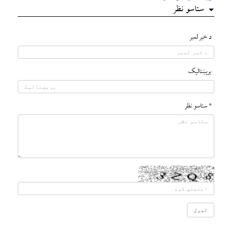
ستاسو نظر
د خبر لمبر
بريښناليک
* ستاسو نظر