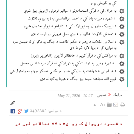
کې یو تاریخي پړاو
په عراق کې د قرآني استعدادونو د سیالیو لومړنۍ ازموینې پیل شوې
د شهید رهبر په یاد کې د احمد ابوالقاسمي په زړه پورې تلاؤت
د نیویارک ښاروال: په نیویارک کې د نتانیاهو د نیولو احتمال څېړو
د ؛محفل تلاؤت؛ دقاریانو د نوي نسل دروزنې یو فرصت دی
د اسلامی انقلاب د رهبر د حکم اطاعت د جنګ په ډګر او له دښمن سره
په مبارزه کې د بریا لازم شرط دی
په مراکش کې د قرآن کریم د حافظانو لاریون (انځوریز راپور)
د شهید رهبر په درنښت کې په تهران کې له قرآن سره د انس محفل
د هر ایرانی د شهادت په بدل کې به یو امریکایي عسکر جهنم ته واستول شي
ذبیح الله مجاهد: سیمه ییز جنګ د هیچا په ګټه نه دی
سرلیک
عمومی
10:27 - May 21, 2026
د خبر لمبر:
3492802
د «صمود نړیوال کاروان» د ۸۷ فعالانو لوږ تړ