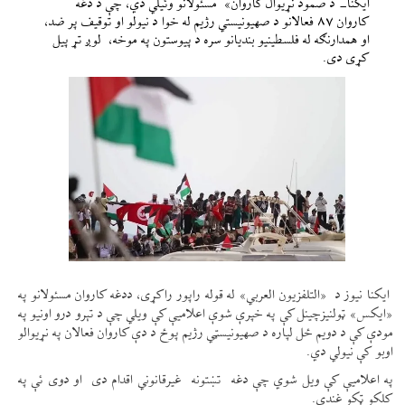
ایکنا- د صمود نړیوال کاروان» مسئولانو وئيلي دي، چې د دغه
کاروان ۸۷ فعالانو د صهیونیستي رژیم له خوا د نیولو او توقیف پر ضد،
او همدارنګه له فلسطینيو بندیانو سره د پیوستون په موخه، لوږ تړ پیل
کړی دی.
ایکنا نیوز د «التلفزیون العربي» له قوله راپور راکړی، ددغه کاروان مسئولانو په
«ایکس» ټولنیزچینل کې په خپرې شوې اعلامیې کې ویلي چې د تېرو درو اونیو په
مودې کې د دویم ځل لپاره د صهیونیسټي رژیم پوځ د دې کاروان فعالان په نړیوالو
اوبو کې نیولي دي.
په اعلامیې کې ویل شوي چې دغه تښتونه غیرقانوني اقدام دی او دوی ئې په
کلکو ټکو غندي.