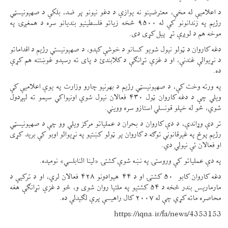
د اعلامیې له مخې، معترضینو نه یوازې د دغو نیونو پر ضد، بلکې د صهیونیسټي
رژیم په زندانونو کې له ۹۵۰۰ څخه زیاتو فلسطینيو بندیانو سره د همغږۍ په
موخه هم د لوږې تړ پیل کړی دی.
دغه کاروان د ټولو نیول شویو کسانو د خوشې کېدو، د صهیونیستي رژیم د اقداماتو
د نړیوالې غندنې، او د غزې تړانګې د کلابندئ د پای ته رسېدو غوښتنه هم کړې
ده.
په ورته وخت کې، د صهیونیسټي رژیم د بهرنیو چارو وزارت په یوې اعلامیې کې
ویلي چې د دغه کاروان ټول ۴۳۰ فعالان نیول شوي اونیواکي سیمو ته لېږدول
شوي، څو له خپلو قونسلي استازو سره وویني.
تر دې وړاندې، د دې کاروان د بحران د عملیاتو مرکز ویلي وو چې د صهیونیسټي
رژیم پوځ په غیرقانوني توګه د کاروان پر ټولو کښتیو په نړیوالو اوبو کې برید کړی
او فعالان ئې نیولي دي.
په دې عملیاتو کې وروستۍ په نښه شوې کشتۍ «لینا النابلسي» نومېده.
دغه کاروان کابو ۵۰ کشتۍ او د ۴۴ هېوادونو ۴۲۸ فعالان لري، او د ترکیې د
مارماریس بندر څخه د ۵۴ کشتیو په ملتیا روان شوی و، څو د غزې تړانګې هغه
محاصره ماته کړي چې له ۲۰۰۷ کال راهیسې پرې لګېدلې ده.
https://iqna.ir/fa/news/4353153