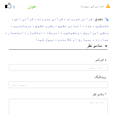
خوښ
خرابی کی رپورٹ
0
قرانی خبرونه
قرآنی هنرونه
قرآنی انس
بچوې:
،
،
،
فلسطین
غزه
انسانی حقوق
بشری حقوق
مرستندوی
،
،
،
،
،
وحشی اسراییل
وحشیتوب
امریکا
استکبار
استعمار
،
،
،
،
،
مبارزه
بمبارئ او کلابندی
نیول کیدا
،
،
ستاسو نظر
د خبر لمبر
بريښناليک
* ستاسو نظر