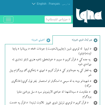
.
.
فارسی
Français
English
د مېزپاسى (ډیسټاپ)
باز
و
بسته
کردن
منو
ډير لیدل شوي خبرونه
اخیرني خبرونه
د اروپا له لومړي شین (چاپېریال‌دوست) جومات څخه د بریتانیا د پاچا
لیدنه(فیلم)
په جده کې د قرآن کریم د سورو د خوشخطئ نادره هنري تابلو نندارې ته
وړاندې شوه
په قطر کې په جوماتونو کې د قرآن کریم د اوړي د زده‌کړې ګډ پروګرام پیل
شو
د شهیدانو وینه به له سیمې د استکبار او استعمار ټغر ټول کړي(ځانګړی
مرکه)
د مقاومت د سیدالشهدا له عبادي لارښوونو سره د سل ورځنئ ملتیا
پروګرام
د قرآن کریم د لومړي ترتیل شوي غږیز تلاوت ثبتیدا؛ د قرآن په خدمت