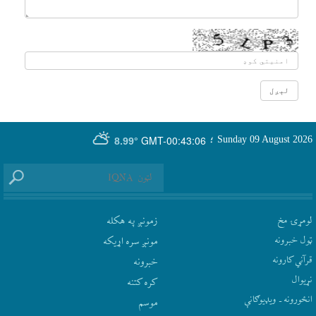
GMT-00:43:06
Sunday 09 August 2026
؛
8.99°
لومړۍ مخ
زمونږ په هکله
ټول خبرونه
مونږ سره اړيکه
قرآني کارونه
‫خبرونه
نړيوال
کره کتنه
انځورونه ـ ویډیوګانې
موسم