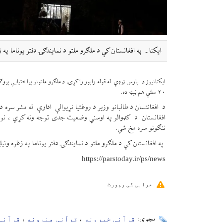
ایکنا ـ په افغانستان کې د ملګرو ملتو د نمایندګۍ دفتر یوناما پ
۲۰ سلنې هم ټیټه ده.
د افغانتسان د طالبانو وزیر د روغتیا نړیوالې ادارې له مشر سره د 
افغانستان د کډوالو په اوسني وضعیت جدی توجه ونه کړي ، نو م
ننګونو سره مخ شي.
په افغانستان کې د ملګرو ملتو د نمایندګۍ دفتر یوناما په زغره وئ
https://parstoday.ir/ps/news
خرابی کی رپورٹ
قرآنی خبرونه
قرآنی هنرونه
قرآنی
بچوې:
،
،