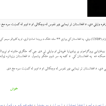
ه زغره وئيلي دي، د افغانستان تر نیمایي ډېر نفوس له وچکالۍ او د اوبو له کمښت سره مخ 
ایکنانیوز د پارس ټوډې له قوله راپور راکړی، د ملګرو ملتونو پراختیايي پروګرام (UNDP) ویلي، په افغانستان کې یوازې ۳۳ سلنه خلک د برېښنا اسانتیا لري، او 
روغتیايي پروګرامونو پر پیاوړتیا غږېدلی او وئيلي ئې دی چې که ملګري ملتونه او نړیواله
مکنه ده په افغانستان کې د کډه په سر شوو خلکو پشمول د افغانستان رزیاتره ټولنه
يلي دي، د افغانستان تر نیمایي ډېر نفوس له وچکالۍ او د اوبو له کمښت سره مخ دی
خوښ
 انس
ولس
افغانستان
ایران
بریښنا
حقوقو کم ورکول
سو
،
،
،
،
،
،