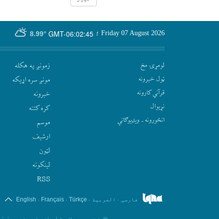
GMT-06:02:45
Friday 07 August 2026
؛
8.99°
لومړۍ مخ
زمونږ په هکله
ټول خبرونه
مونږ سره اړيکه
قرآني کارونه
‫خبرونه
نړيوال
کره کتنه
انځورونه ـ ویډیوګانې
موسم
ارشيف
لټون
لينکونه
RSS
.
.
.
.
فارسی
العربیة
Türkçe
Français
English