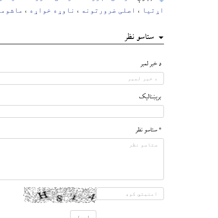
اړتیا
اصلی ضرورتونه
ناوړه خواړه
ماشوما
،
،
،
ستاسو نظر
د خبر لمبر
بريښناليک
* ستاسو نظر