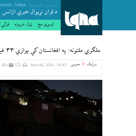
.
.
.
فارسی
العربیة
Türkçe
rançais
د قران نړيوال خبري اژانس
لومړۍ مخ
ټول خبرونه
قرآني 
ملګري ملتونه: په افغانستان کې یوازې ۳۳ فیصده افغانان برېښنا لري
سرلیک
عمومی
18:45 - June 06, 2026