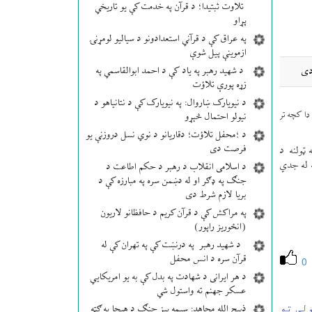
تلاوت ثبتیدا؛ د قرآن په خدمت کې یو تاریخي
پړاو
په عراق کې د قرآني استعدادونو د سیالیو لومړنۍ
ازموینې پیل شوې
د شهید رهبر په یاد کې د احمد ابوالقاسمي په
دی
زړه پورې تلاؤت
د نیویارک ښاروال: په نیویارک کې د نتانیاهو د
په کلیوالو سیمو کې دا کچه تر
نیولو احتمال څېړو
د ؛محفل تلاؤت؛ دقاریانو د نوي نسل دروزنې یو
فرصت دی
 ټولنه د
 له جدي
د اسلامی انقلاب د رهبر د حکم اطاعت د
جنګ په ډګر او له دښمن سره په مبارزه کې د
بریا لازم شرط دی
په مراکش کې د قرآن کریم د حافظانو لاریون
(انځوریز راپور)
د شهید رهبر په درنښت کې په تهران کې له
قرآن سره د انس محفل
0
د هر ایرانی د شهادت په بدل کې به یو امریکایي
عسکر جهنم ته واستول شي
لې ته
ذبیح الله مجاهد: سیمه ییز جنګ د هیچا په ګټه