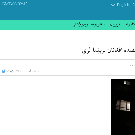
 August 2026
GMT-06:02:45
.
English
F
کارونه
نړيوال
انځورونه ـ ویډیوګانې
د خبر لمبر:
3492871