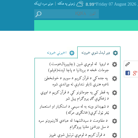
|
زمونږ په هکله
مونږ سره اړيکه
8.99°
, Friday 07
ډير لیدل شوي خبرونه
اخیرني خبرونه
د اروپا له لومړي شین (چاپېریال‌دوست)
جومات څخه د بریتانیا د پاچا لیدنه(فیلم)
په جده کې د قرآن کریم د سورو د خوشخطئ
نادره هنري تابلو نندارې ته وړاندې شوه
په قطر کې په جوماتونو کې د قرآن کریم د اوړي
د زده‌کړې ګډ پروګرام پیل شو
د شهیدانو وینه به له سیمې د استکبار او استعمار
ټغر ټول کړي(ځانګړی مرکه)
د مقاومت د سیدالشهدا له عبادي لارښوونو سره
د سل ورځنئ ملتیا پروګرام
د قرآن کریم د لومړي ترتیل شوي غږیز