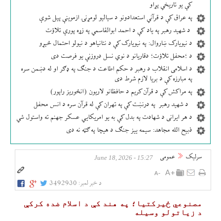
کې یو تاریخي پړاو
په عراق کې د قرآني استعدادونو د سیالیو لومړنۍ ازموینې پیل شوې
د شهید رهبر په یاد کې د احمد ابوالقاسمي په زړه پورې تلاؤت
د نیویارک ښاروال: په نیویارک کې د نتانیاهو د نیولو احتمال څېړو
د ؛محفل تلاؤت؛ دقاریانو د نوي نسل دروزنې یو فرصت دی
د اسلامی انقلاب د رهبر د حکم اطاعت د جنګ په ډګر او له دښمن سره
په مبارزه کې د بریا لازم شرط دی
په مراکش کې د قرآن کریم د حافظانو لاریون (انځوریز راپور)
د شهید رهبر په درنښت کې په تهران کې له قرآن سره د انس محفل
د هر ایرانی د شهادت په بدل کې به یو امریکایي عسکر جهنم ته واستول شي
ذبیح الله مجاهد: سیمه ییز جنګ د هیچا په ګټه نه دی
سرلیک
عمومی
15:27 - June 18, 2026
د خبر لمبر:
3492930
مصنوعي ځیرکتیا؛ په هند کې د اسلام ضده کرکې
د زیاتولو وسیله