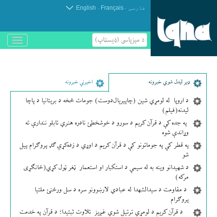
.
.
فارسی
Français
English
د مېزپاسى (ډیسټاپ)
باز
و
بسته
کردن
منو
ډير لیدل شوي خبرونه
اخیرني خبرونه
د اروپا له لومړي شین (چاپېریال‌دوست) جومات څخه د بریتانیا د پاچا
لیدنه(فیلم)
په جده کې د قرآن کریم د سورو د خوشخطئ نادره هنري تابلو نندارې ته
وړاندې شوه
په قطر کې په جوماتونو کې د قرآن کریم د اوړي د زده‌کړې ګډ پروګرام پیل
شو
د شهیدانو وینه به له سیمې د استکبار او استعمار ټغر ټول کړي(ځانګړی
مرکه)
د مقاومت د سیدالشهدا له عبادي لارښوونو سره د سل ورځنئ ملتیا
پروګرام
د قرآن کریم د لومړي ترتیل شوي غږیز تلاوت ثبتیدا؛ د قرآن په خدمت