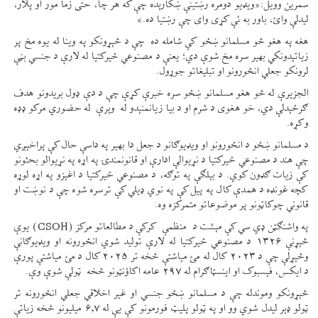
سمرین وویل:«ویډیو دومره رښتینې ښکارېده چې که هر چا، حتی زما مور او پلار،
لیدلې وائ، باور به ئې کړی وای چې رښتیا ده.»
هغه په هغو څو مسلمانو ښځو کې شامله ده چې د څېړونکو په وینا له یوه مخ پر
زیاتېدونکي بهیر سره مخ شوې دي؛ یعنې د مصنوعي ځیرکتیا له لارې د جنسي بڼې
لرونکو جعلي انځورونو او تبلیغاتو جوړول.
الجزیرې له څو هغو مسلمانو ښځو سره خبرې کړې چې د دې ډول بریدونو هدف
ګرځېدلې دي، خو هغوی د شرم او د بیا زیانمنېدو له وېرې له حضوري مرکو ډډه
وکړه.
د مسلمانو ښځو د انځورونو او ویډیوګانو د جعل دا بهیر په داسې حال کې پراخېږي
چې هند د مصنوعي ځیرکتیا د نړیوالې ادارې او قانونمندۍ په اړه په نړیوالو بحثونو
کې زیات ګډون کوي. د بېلګې په توګه، د مصنوعي ځیرکتیا د اغېزو په اړه لوړه
کچه غونډه د همدې کال په پیل کې په نوي ډیلي کې ترسره شوه چې د نوښت او
قانوني چوکاټونو پر موضوعاتو متمرکزه وه.
په واشنګټن ډي سي کې مېشت د منظمې کرکې د مطالعاتو مرکز (CSOH) یوې
څېړنې ۱۳۲۶ د مصنوعي ځیرکتیا له لارې تولید شوي انځورونه او ویډیوګانې
وڅېړلې چې د ۲۰۲۳ کال له مئ میاشتې څخه تر ۲۰۲۵ کال د مئ میاشتې پورې
د ایکس، فېسبوک او اینسټاګرام له ۲۹۷ عامه اکاؤنټونو څخه ټولې شوې وې.
څېړونکو وموندله چې د مسلمانو ښځو جنسي او غیر اخلاقي جعلي انځورونه تر
ټولو ډېر لیدل شوي وو او په ټولو پلیټ فورمونو کې یې له ۶.۷ میلیونو څخه زیاتې