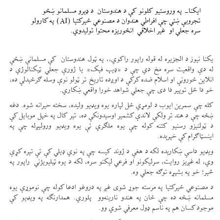
ایکنا- په وروستیو کلونو کې د هندوستان د ډېرو مسلمانو ښځو
تجروبې ښئي چې افراطي هندوان د مصنوعي ځیرکتیا (AI) په کارولو
سره جعلي او غیر اخلاقي انځوریزه محتوا تولیدوي.
یکنا نیوز د الجزیره له قوله راپور راکوي،، په ټول هندوستان کې مسلمانې ښځې
له دې واقعیت سره مخ دي چې د «ډیپ فېک» یا ژورې جعلي ټیکنالوژي د
انلاین ځورونې او اسلام ضده کرکې د اوږده تاریخ تر ټولو نوې وسله ګرځېدلې ده،
خو دا ځل توپیر دا دی چې جعلي شواهد خورا واقعي ښکاري.
کله چې سمرین ایوب د لومړي ځل لپاره یوه ویډیو ولیده، سخته حیرانه شوه. دغه
ښځه چې د هند تر ولکې لاندې کشمیر اوسېدونکې ده، تېر کال په خپل موبایل کې
د ټولنیزو رسنیو کتنه کوله چې یوه ملګري ئې یوه ویډیو ورولېږله چې په
اینسټاګرام کې خپرېده.
ویډیو داسې ښکارېده لکه د هغې د ژوند کیسه چې په نوي ډیلي کې ئې تېره کړې
وي، له غږیز روایت، سرلیکونو او فرعي لیکنو سره، لکه د یوه ټيلیویژني راپور په
څېر؛ خو په بشپړه توګه جعلي وه.
د مصنوعي ځیرکتیا په مرسته جوړ شوی غږ په دروغو ادعا کوله چې نوموړې یوه
مسلمانه ښځه ده چې ځان په هندو نارینه‌وو پلوري. همدارنګه په ویډیو کې
موجود کسان هم په ناسم ډول معرفي شوي وو.