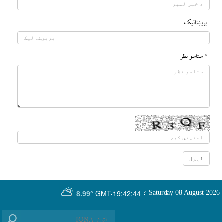
بريښناليک
* ستاسو نظر
GMT-19:42:44
Saturday 08 August 2026
؛
8.99°