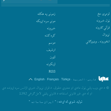
لومړۍ مخ
زمونږ په هکله
ټول خبرونه
مونږ سره اړيکه
قرآني کارونه
‫خبرونه
نړيوال
کره کتنه
انځورونه ـ ویډیوګانې
موسم
ارشيف
لټون
لينکونه
RSS
.
.
.
.
فارسی
العربیة
Türkçe
Français
English
©
د دې ويب پاڼې ټول مادي او معنوي حقوق، د قران نړيوال خبري اژانس سره اړونده دي
او له دې غير قانوني استفاده د قانوني پلټني لامل ګرځي 1392
تولید شوي له اړخه
: " ایران سامانه "