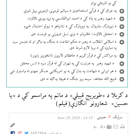
کې یو تاریخي پړاو
په عراق کې د قرآني استعدادونو د سیالیو لومړنۍ ازموینې پیل شوې
د شهید رهبر په یاد کې د احمد ابوالقاسمي په زړه پورې تلاؤت
د نیویارک ښاروال: په نیویارک کې د نتانیاهو د نیولو احتمال څېړو
د ؛محفل تلاؤت؛ دقاریانو د نوي نسل دروزنې یو فرصت دی
د اسلامی انقلاب د رهبر د حکم اطاعت د جنګ په ډګر او له دښمن سره
په مبارزه کې د بریا لازم شرط دی
په مراکش کې د قرآن کریم د حافظانو لاریون (انځوریز راپور)
د شهید رهبر په درنښت کې په تهران کې له قرآن سره د انس محفل
د هر ایرانی د شهادت په بدل کې به یو امریکایي عسکر جهنم ته واستول شي
ذبیح الله مجاهد: سیمه ییز جنګ د هیچا په ګټه نه دی
د کربلا د «طویریج قبیلي» د ماتم په مراسمو کې د «یا
حسین» شعارونو انګازې(فیلم)
سرلیک
عمومی
14:19 - June 28, 2026
د خبر لمبر:
3492964