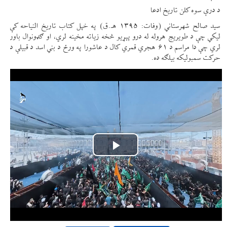
د درې سوه کلن تاریخ ادعا
سید صالح شهرستاني (وفات: ۱۳۹۵ هـ.ق) په خپل کتاب تاریخ النیاحه کې
لیکي چې د طویریج هروله له درو پېړیو څخه زیاته مخینه لري، او ګډونوال باور
لري چې دا مراسم د ۶۱ هجري قمري کال د عاشورا په ورځ د بني اسد د قبیلې د
حرکت سمبولیکه بیلګه ده.
Play
Video