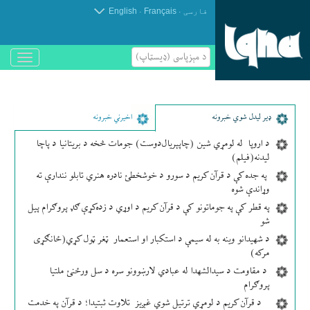
.
.
فارسی
Français
English
د مېزپاسى (ډیسټاپ)
باز
و
بسته
کردن
منو
ډير لیدل شوي خبرونه
اخیرني خبرونه
د اروپا له لومړي شین (چاپېریال‌دوست) جومات څخه د بریتانیا د پاچا
لیدنه(فیلم)
په جده کې د قرآن کریم د سورو د خوشخطئ نادره هنري تابلو نندارې ته
وړاندې شوه
په قطر کې په جوماتونو کې د قرآن کریم د اوړي د زده‌کړې ګډ پروګرام پیل
شو
د شهیدانو وینه به له سیمې د استکبار او استعمار ټغر ټول کړي(ځانګړی
مرکه)
د مقاومت د سیدالشهدا له عبادي لارښوونو سره د سل ورځنئ ملتیا
پروګرام
د قرآن کریم د لومړي ترتیل شوي غږیز تلاوت ثبتیدا؛ د قرآن په خدمت