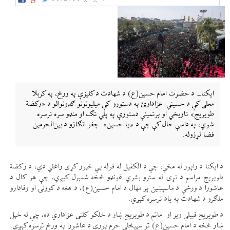
ایکنا- د حضرت امام حسین(ع) د شهادت د کلیزې په ورځ، په کربلا
معلی کې د حسيني عزادارئ په دستورو کې میلیونونو ګډونوالو د «رکضة
طویریج» تاریخي او پرتمینې دستورې په پلي تګ او منډو سره ترسره
شوي، په داسې حال کې چې د «یا حسین» چغو انګازو د بین‌الحرمین
فضا لړزوله.
د ایکنا د راپور له مخې، چې د الکفیل له قوله یې خپور کړی راغلي دي، د رکضة
طویریج مراسم د نړۍ له سترو بشري غونډو څخه شمېرل کېږي، چې هر کال د
عاشورا د ورځې د ماسپښین پر مهال د امام حسین(ع)، د هغه د کورنۍ او وفادارو
ملګرو د شهادت په یاد ترسره کېږي.
د طویریج قبیلې ویر او ماتم د طویریج ښار د خلکو کلنی عزاداري ده، چې له خپل
ښار څخه د امام حسین(ع) تر سپېڅلي حرم پورې د عاشورا په ورځ ترسره کېږي.