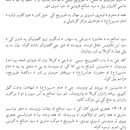
ماتمي کاروان پیل د سید صالح قزویني له خوا شوی دی.
هغه د محرم د لومړۍ لسیزې پر مهال په طویریج کې خپل کور د دوو کلونو لپاره د
امام حسین(ع) د عزادارۍ مرکز ګرځولی و.
سید صالح به د عاشورا د ورځې په سهار، د لسګونو زرو ګډونوالو په شتون کې د
سید ابن طاووس مقتل لوسته. وروسته له دې چې ګډونوالو ناشته کوله، ټول به په
پلي ډول د کربلا پر لور روانېدل.
کله چې به د باب الطویریج سیمې ته (چې د کربلا ښار له دروازو څخه یوه ده)
ورسېدل، د ماسپښین لمونځ به یې ادا کړ، او وروسته به یې د منډې په بڼه د امام
حسین(ع) او حضرت عباس(ع) د سپېڅلو حرمینو پر لور د «رکضة طویریج»
مراسم پیل کړل.
د ماسپښین له تېرېدو لږ وروسته، چې د امام حسین(ع) د شهادت وخت ګڼل
کېږي، پیاده زائران کربلا ته واریدیدل، خو سید صالح په آس سپور و او د زرګونو
زائرانو په منځ کې ئې حرکت کاوه.
له ۱۳۰۴ هجري قمري کال کې د سید صالح له وفات وروسته، د دغو مراسمو
مشري د هغه زامنو او اولادونو ته ورسیدله. له هغه وخته بیا د څوارلسمې هجري
پېړۍ تر وروستۍ لسیزې پورې، د طویریج د موکب مشري د سید صالح د کورنۍ
پاتې شونو ترسره کوله.