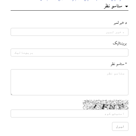
ستاسو نظر
د خبر لمبر
بريښناليک
* ستاسو نظر