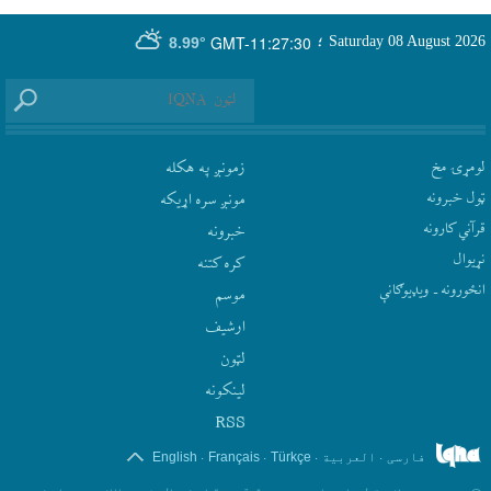
GMT-11:27:30
Saturday 08 August 2026
؛
8.99°
لومړۍ مخ
زمونږ په هکله
ټول خبرونه
مونږ سره اړيکه
قرآني کارونه
‫خبرونه
نړيوال
کره کتنه
انځورونه ـ ویډیوګانې
موسم
ارشيف
لټون
لينکونه
RSS
.
.
.
.
فارسی
العربیة
Türkçe
Français
English