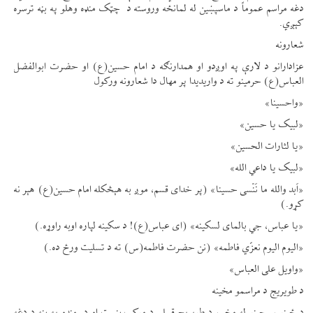
دغه مراسم عموماً د ماسپښین له لمانځه وروسته د چټک منډه وهلو په بڼه ترسره
کېږي.
شعارونه
عزادارانو د لارې په اوږدو او همدارنګه د امام حسین(ع) او حضرت ابوالفضل
العباس(ع) حرمینو ته د واریدیدا پر مهال دا شعارونه ورکول
«واحسینا»
«لبیک یا حسین»
«یا لثارات الحسین»
«لبیک یا داعي الله»
«اَبد والله ما نَنْسی حسینا» (پر خدای قسم، موږ به هېڅکله امام حسین(ع) هېر نه
کړو.)
«یا عباس، جي بالمای لسکینه» (ای عباس(ع)! د سکینه لپاره اوبه راوړه.)
«الیوم الیوم نعزّي فاطمه» (نن حضرت فاطمه(س) ته د تسلیت ورځ ده.)
«واویل علی العباس»
د طویریج د مراسمو مخینه
د ځینو سرچینو له مخې، د طویریج قبیلې د موکب بنسټ او د منډو په بڼه د دغه