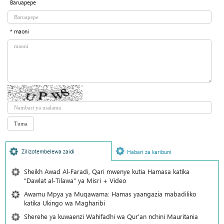
Baruapepe
* maoni
Zilizotembelewa zaidi
Habari za karibuni
Sheikh Awad Al-Faradi, Qari mwenye kutia Hamasa katika
“Dawlat al-Tilawa” ya Misri + Video
Awamu Mpya ya Muqawama: Hamas yaangazia mabadiliko
katika Ukingo wa Magharibi
Sherehe ya kuwaenzi Wahifadhi wa Qur'an nchini Mauritania