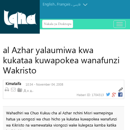
English
Français
.
.
فارسی
Nakala ya Desktopu
باز
و
بسته
کردن
منو
al Azhar yalaumiwa kwa
kukataa kuwapokea wanafunzi
Wakristo
Kimataifa
10:34 - November 04, 2008
Habari ID:
1704313
Wahadhiri wa Chuo Kukuu cha al Azhar nchini Misri wamepinga
hatua ya uongozi wa chuo hicho ya kukataa kuwapokea wanafunzi
wa Kikristo na wamewataka viongozi wake kulegeza kamba katika