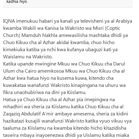
kadhia hiyo.
IQNA imenukuu habari ya kanali ya televisheni ya al Arabiya
kwamba Wakili wa Kanisa la Wakristo wa Misri (Coptic
Church) Mamduh Nakhla amewasilisha mashtaka dhidi ya
Chuo Kikuu cha al Azhar akidai kwamba, chuo hicho
kimekiuka katiba ya nchi kwa kufanya ubaguzi kati ya
Waislamu na Wakristo.
Katika upande mwingine Mkuu wa Chuo Kikuu cha Darul
Ulum cha Cairo amemkosoa Mkuu wa Chuo Kikuu cha al
Azhar kwa hatua hiyo na kusema kuwa, kitendo cha
kuwakataa wanafunzi Wakristo kinapingana na uhuru wa
fikra unaohubiriwa na dini ya Kiislamu.
Hatua ya Chuo Kikuu cha al Azhar pia imepingwa na
mhadhiri wa sheria za Kiislamu katika Chuo Kikuu cha al
Zaqaziq Abdulatif A’mir ambaye amesema, sheria za kidini
hazikatazi kusajili wanafunzi Wakristo katika vyuo vikuu vya
taaluma za Kiislamu na kwamba kitendo hicho kitazidisha
taswira mbaya inayoenezwa dhidi ya Uislamu katika miaka