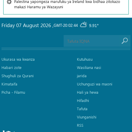
Palestina yapongeza marufuku ya Ireland kwa bidhaa zitokazo
makazi Haramu ya Wazayuni
Friday 07 August 2026
,
9.91°
GMT-20:02:44
Ukurasa wa kwanza
Kutuhusu
Habari zote
Wasiliana nasi
Shughuli za Qurani
jarida
Kimataifa
Uchunguzi wa maoni
Picha‎ - Filamu‎
Hali ya hewa
Hifadhi
Tafuta
Viunganishi
RSS