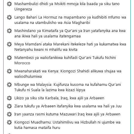
Mashambulizi dhidi ya Msikiti mmoja kila baada ya siku tano
Uingereza
Lango Bahari La Hormuz na mapambano ya kudhibiti mfumo wa
usalama na utambulisho wa Asia Magharibi
Mashindano ya Kimataifa ya Qur'ani ya Iran yatafanyika ana kwa
ana ikiwa hali ya usalama itatengamaa
Meya Mamdani ataka Marekani itekeleze hati ya kukamatwa kwa
Netanyahu kwani ni mhalifu wa kivita
Matembezi ya waliofanikiwa kuhifadi Qur'ani Tukufu Nchini
Morocco
Mwanaharakati wa Kenya: Kiongozi Shahidi alikuwa shujaa wa
waliodhulumiwa
Mbunge wa Malaysia: Kujifunza kusoma na kufahamu Qur’ani
Tukufu ni Suala la lazima kwa kizazi kipya
Likizo ya siku sita Karbala, Iraq, kwa ajili ya Arbaeen
Ziara tukufu ya Arbaeen itafanyika kwa usalama wa hali ya Juu
Iran yaanza rasmi kutuma Mazuwari Iraq kwa ajili ya Arbaeen
Kiongozi Muadhamu: Ustahimilivu wa Hizbullah ni ujumbe wa
kutia hamasa mataifa huru