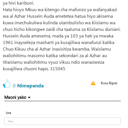
ya hivi karibuni.
Hata hivyo Mkuu wa kitengo cha mafunzo ya wafanyakazi
wa al Azhar Hussein Auda ametetea hatua hiyo akisema
kuwa imechukuliwa kulinda utambulisho wa Kiislamu wa
chuo hicho kikongwe zaidi cha taaluma za Kiislamu duniani.
Hussein Auda amesema, mada ya 103 ya hati ya mwaka
1961 inayoeleza masharti ya kusajiliwa wanafunzi katika
Chuo Kikuu cha al Azhar inasisitiza kwamba, Waislamu
waliohitimu masomo katika sekondari za al Azhar au
Waislamu waliohitimu vyuo vikuu ndio wanaoweza
kusajiliwa chuoni hapo. 315045
Kosa Ripoti
0
Nimependa
Maoni yako
Jina